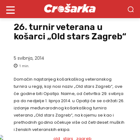
26. turnir veterana u
košarci „Old stars Zagreb“
5 svibnja, 2014
1
min.
Domaćin najstarijeg košarkaškog veteranskog
turnira u regiji, koji nosi naziv „Old stars Zagreb“, ove
će godine biti Opatija. Naime, od četvrtka 29. svibnja
pa do nedjelje 1. lipnja 2014. u Opatiji će se održati 26.
izdanje međunarodnog košarkaškog turnira
veterana „Old stars Zagreb“, na kojemu se kao i
prethodnih godina očekuje više od četrdeset muških
i ženskih veteranskih ekipa.