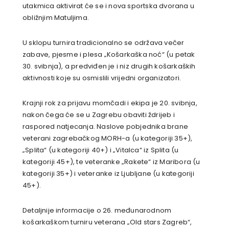
utakmica aktivirat će se i nova sportska dvorana u
obližnjim Matuljima.
U sklopu turnira tradicionalno se održava večer
zabave, pjesme i plesa „Košarkaška noć“ (u petak
30. svibnja), a predviđen je i niz drugih košarkaških
aktivnosti koje su osmislili vrijedni organizatori.
Krajnji rok za prijavu momčadi i ekipa je 20. svibnja,
nakon čega će se u Zagrebu obaviti ždrijeb i
raspored natjecanja. Naslove pobjednika brane
veterani zagrebačkog MORH-a (u kategoriji 35+),
„Splita“ (u kategoriji 40+) i „Vitalca“ iz Splita (u
kategoriji 45+), te veteranke „Rakete“ iz Maribora (u
kategoriji 35+) i veteranke iz Ljubljane (u kategoriji
45+).
Detaljnije informacije o 26. međunarodnom
košarkaškom turniru veterana „Old stars Zagreb“,