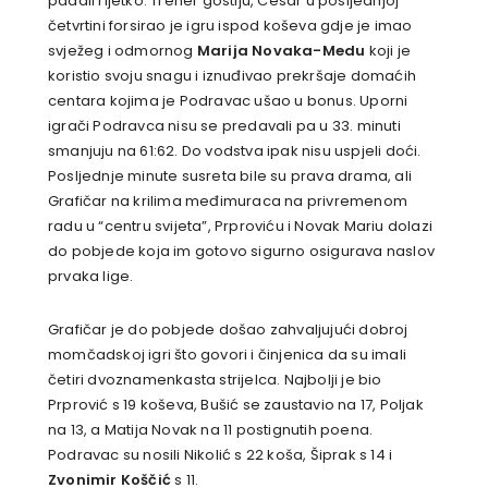
padali rijetko. Trener gostiju, Cesar u posljednjoj
četvrtini forsirao je igru ispod koševa gdje je imao
svježeg i odmornog
Marija Novaka-Medu
koji je
koristio svoju snagu i iznuđivao prekršaje domaćih
centara kojima je Podravac ušao u bonus. Uporni
igrači Podravca nisu se predavali pa u 33. minuti
smanjuju na 61:62. Do vodstva ipak nisu uspjeli doći.
Posljednje minute susreta bile su prava drama, ali
Grafičar na krilima međimuraca na privremenom
radu u “centru svijeta”, Prproviću i Novak Mariu dolazi
do pobjede koja im gotovo sigurno osigurava naslov
prvaka lige.
Grafičar je do pobjede došao zahvaljujući dobroj
momčadskoj igri što govori i činjenica da su imali
četiri dvoznamenkasta strijelca. Najbolji je bio
Prprović s 19 koševa, Bušić se zaustavio na 17, Poljak
na 13, a Matija Novak na 11 postignutih poena.
Podravac su nosili Nikolić s 22 koša, Šiprak s 14 i
Zvonimir Koščić
s 11.