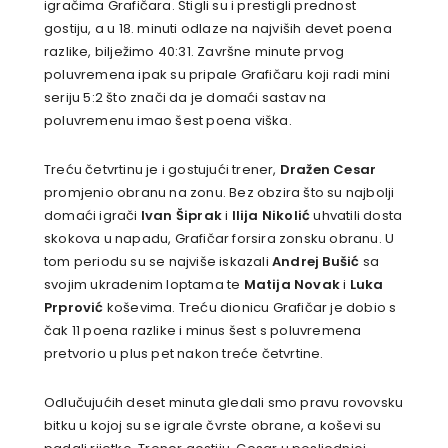
igračima Grafičara. Stigli su i prestigli prednost
gostiju, a u 18. minuti odlaze na najviših devet poena
razlike, bilježimo 40:31. Završne minute prvog
poluvremena ipak su pripale Grafičaru koji radi mini
seriju 5:2 što znači da je domaći sastav na
poluvremenu imao šest poena viška.
Treću četvrtinu je i gostujući trener,
Dražen Cesar
promjenio obranu na zonu. Bez obzira što su najbolji
domaći igrači
Ivan Šiprak
i
Ilija Nikolić
uhvatili dosta
skokova u napadu, Grafičar forsira zonsku obranu. U
tom periodu su se najviše iskazali
Andrej Bušić
sa
svojim ukradenim loptama te
Matija Novak
i
Luka
Prprović
koševima. Treću dionicu Grafičar je dobio s
čak 11 poena razlike i minus šest s poluvremena
pretvorio u plus pet nakon treće četvrtine.
Odlučujućih deset minuta gledali smo pravu rovovsku
bitku u kojoj su se igrale čvrste obrane, a koševi su