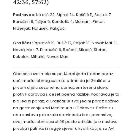
42:36, 57:62)
Podravac:
Nikolić 22, Šiprak 14, Koščić 11, Šestak 7,
Baruškin 6, Tišljar 5, Kenđelić 4, Molnar 1, Pintar,
Hrženjak, Halusek, Paligač.
Grafičar:
Prprović 19, Bušić 17, Poljak 13, Novak Mat. 11,
Novak Mar. 7, Dijanušić 6, Bačani, Siladić, Štefan,
Kokolek, Mihalić, Novak Man.
Oba sastava imala su po 14 pobjeda i jedan poraz
uoči međusobnog susreta s time da je Grafičar u
prvom dijelu sezone na domaćem terenu slavio
protiv Podravca s deset poena razlike. Podravcu je to
bio jedini poraz, a Grafičar je svoj jedini poraz doživio
na gostovanju kod Međimurja u Čakovcu. Pošto su
oba sastava pokazala dominaciju kroz prvenstvo,
ovaj međusobni susret 99 posto odlučio je o naslovu
prvaka i putniku iz regije sjever u kvalifikacije za A-1