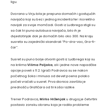
ligu.
Dvorana u Virju bila je prepuna domaćih i gostujućih
navijača koji su bez i jednog incidenta fer i korektno
navijali za svoje momčadi. Gosti iz Ludbrega stigli su
sa čak tri puna autobusa navijača, bilo ih je
dvjestotinjak dok je domaćih bilo oko 300. Na kraju
susreta su zajednički skandirali “Po-dra-vac, Gra-fi-
čar”.
Susret su puno bolje otvorili gosti iz Ludbrega koji su
na krilima
Vilima Poljaka
, ali i jedne nove napadčke
opcije poveli s 11:2. Igrači Podravca su se nakon
početnog šoka i minusa od devet poena polako
počeli vraćati u susret. Prva dionica završila je
prednošću Grafičara od tri koša razlike.
Trener Podravca,
Mirko Hrženjak
u drugoj je četvrtini
postavio zonsku obranu koja je radila probleme