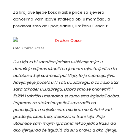
Za kraj ove lijepe košarkaške priče sa sjevera
donosimo Vam izjave stratega obiju momčadi, a
prednost smo dali pobjedniku, Draženu Cesaru:
Foto: Dražen Krleža
Ovu izjavu bi započeo jednim ushićenjem jer u
današnje vrijeme skupiti na jednom mjestu ljudi za tri
autobusa koji su krenuli put Virja, to je neprocjenjivo.
Navijanje je počelo u 17 sati u Ludbregu, a završilo u 22
sata također u Ludbregu. Dobro smo se pripremili i
fizički i taktički i mentalno, stvarno smo izgledali dobro.
Pripremu za utakmicu počeli smo raditi od
ponedjeljka, a najviše sam aludirao na četiri stvari:
građenje, skok, trka, defanzivna tranzicija. Prije
utakmice sam mojim igračima rekao jednu frazu, da
ako vjeruju da će izgubiti, da su u pravu, a ako vjeruju