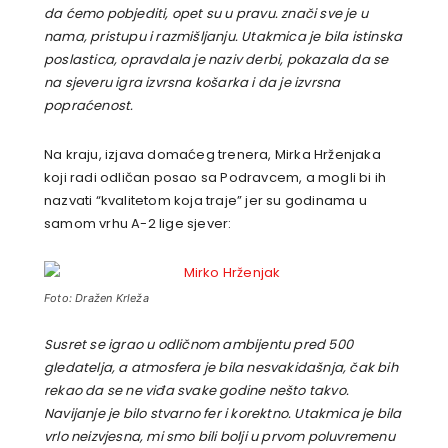
da ćemo pobjediti, opet su u pravu. znači sve je u
nama, pristupu i razmišljanju. Utakmica je bila istinska
poslastica, opravdala je naziv derbi, pokazala da se
na sjeveru igra izvrsna košarka i da je izvrsna
popraćenost.
Na kraju, izjava domaćeg trenera, Mirka Hrženjaka
koji radi odličan posao sa Podravcem, a mogli bi ih
nazvati “kvalitetom koja traje” jer su godinama u
samom vrhu A-2 lige sjever:
Foto: Dražen Krleža
Susret se igrao u odličnom ambijentu pred 500
gledatelja, a atmosfera je bila nesvakidašnja, čak bih
rekao da se ne viđa svake godine nešto takvo.
Navijanje je bilo stvarno fer i korektno. Utakmica je bila
vrlo neizvjesna, mi smo bili bolji u prvom poluvremenu