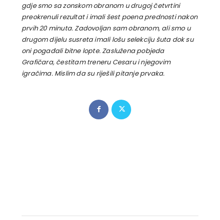
gdje smo sa zonskom obranom u drugoj četvrtini
preokrenuli rezultat i imali šest poena prednosti nakon
prvih 20 minuta. Zadovoljan sam obranom, ali smo u
drugom dijelu susreta imali lošu selekciju šuta dok su
oni pogađali bitne lopte. Zaslužena pobjeda
Grafičara, čestitam treneru Cesaru i njegovim
igračima. Mislim da su riješili pitanje prvaka.