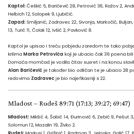
Kaptol:
Češkić 5, Baričević 28, Petrović 36, Ražov 2, Andri
Helbich 12, Salopek 9, Ljubičić.
Zapad:
Smiljanić, Zadravec 22, Sivonja, Markočić, Buljan,
13, Turić 11, Čolak 12, Ivšić 2, Pavković 8.
Kaptol je upisao i treću pobjedu zaredom te tako pob
krilima
Marka Petrovića
koji je ubacio čak 36 poena bili
Domaća momčad je vodila čitav susret i na koncu slavila 
Alan Baričević
je također bio odličan te je ubacio 28 
redovima
Zadravec
je bio najefikasniji s 22.
Mladost – Rudeš 89:71
(17:13; 39:27; 69:47)
Mladost:
Mikšić 4, Šabić 14, Đurinović 6, Zebić 9, Pešut 3
Solomun 12, Mazalin 19, Živko 2.
Rudeš:
Markusi 1, Grižinić 1, Radman 3, Jelaska, Galić 17, 