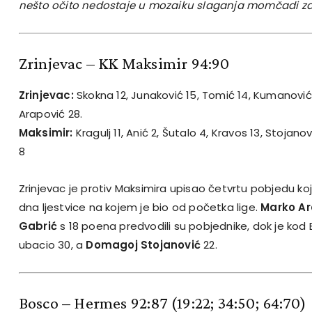
nešto očito nedostaje u mozaiku slaganja momčadi za 
Zrinjevac – KK Maksimir 94:90
Zrinjevac:
Skokna 12, Junaković 15, Tomić 14, Kumanović 5
Arapović 28.
Maksimir:
Kragulj 11, Anić 2, Šutalo 4, Kravos 13, Stojano
8
Zrinjevac je protiv Maksimira upisao četvrtu pobjedu 
dna ljestvice na kojem je bio od početka lige.
Marko Ar
Gabrić
s 18 poena predvodili su pobjednike, dok je ko
ubacio 30, a
Domagoj Stojanović
22.
Bosco – Hermes 92:87
(19:22; 34:50; 64:70)