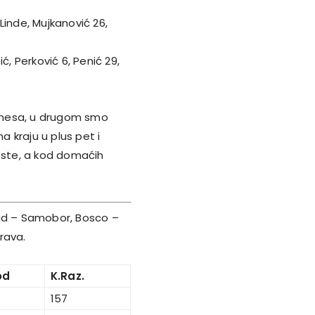
 Linde, Mujkanović 26,
ć, Perković 6, Penić 29,
rmesa, u drugom smo
a kraju u plus pet i
oste, a kod domaćih
ad – Samobor, Bosco –
rava.
od
K.Raz.
157