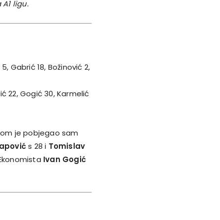
A1 ligu.
, Gabrić 18, Božinović 2,
vić 22, Gogić 30, Karmelić
kojom je pobjegao sam
apović
s 28 i
Tomislav
d Ekonomista
Ivan Gogić