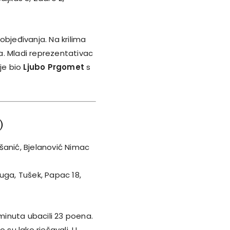
objeđivanja. Na krilima
a. Mladi reprezentativac
 je bio
Ljubo Prgomet
s
)
Oršanić, Bjelanović Nimac
 Kuga, Tušek, Papac 18,
 minuta ubacili 23 poena.
 su lako rješavali. U