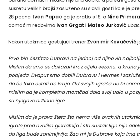
susretu velikih brojki zasluženo su slavili gosti koje je p
28 poena.
Ivan Papac
ga je pratio s 18, a
Nino Primor
domaćim redovima
Ivan Grgat
i
Mateo
Jurković
ubacil
Nakon utakmice gostujući trener
Zvonimir Kovačević
j
Prvo bih čestitao Dubravi na jednoj od njihovih najbol
Mislim da smo se dokazali kroz cijelu sezonu, a kruna 
pobjeda. Dvaput smo dobili Dubravu i Hermes i zasluže
da će tako ostati do kraja. Od svojih igrača ne bi samo
mislim da je kompletna momčad dala svoj udio u pobj
su njegove odlične igre.
Mislim da je prava šteta što nema više ovakvih utakmic
igrale pred ovoliko gledatelja i što sustav lige nije a
da liga bude zanimljivija. Žao mi je Dubrave koja ima tra