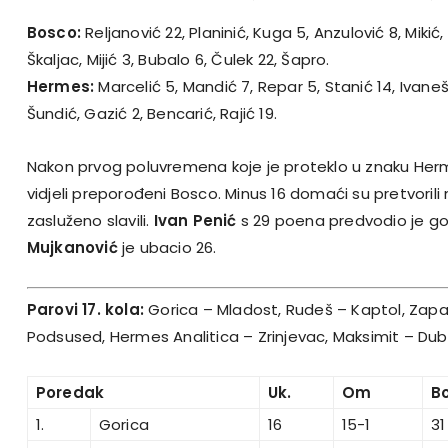
Bosco:
Reljanović 22, Planinić, Kuga 5, Anzulović 8, Mikić,
Škaljac, Mijić 3, Bubalo 6, Čulek 22, Šapro.
Hermes:
Marcelić 5, Mandić 7, Repar 5, Stanić 14, Ivaneši
Šundić, Gazić 2, Bencarić, Rajić 19.
Nakon prvog poluvremena koje je proteklo u znaku He
vidjeli preporođeni Bosco. Minus 16 domaći su pretvorili n
zasluženo slavili.
Ivan Penić
s 29 poena predvodio je g
Mujkanović
je ubacio 26.
Parovi 17. kola:
Gorica – Mladost, Rudeš – Kaptol, Zap
Podsused, Hermes Analitica – Zrinjevac, Maksimit – Dub
Poredak
Uk.
Om
B
1.
Gorica
16
15-1
31