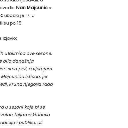
redvodio
Ivan Majcunić
s
ac
ubacio je 17. U
i su po 15.
e izjavio:
jih utakmica ove sezone.
je bila današnja
no smo prvi, a vjerujem
 Majcunića isticao, jer
edi. Kruna njegova rada
a u sezoni koje bi se
dekvatan željama klubova
diciju i publiku, ali