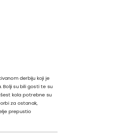
ivanom derbiju koji je
olji su bili gosti te su
ih šest kola potrebne su
borbi za ostanak,
elje prepustio