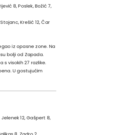
jević 8, Poslek, Božić 7,
 Stojanc, Krešić 12, Čar
jegao iz opasne zone. Na
 su bolji od Zapada.
s visokih 27 razlike.
poena. U gostujućim
, Jelenek 12, Gašpert 8,
Baljkas 8, Zadro 2,