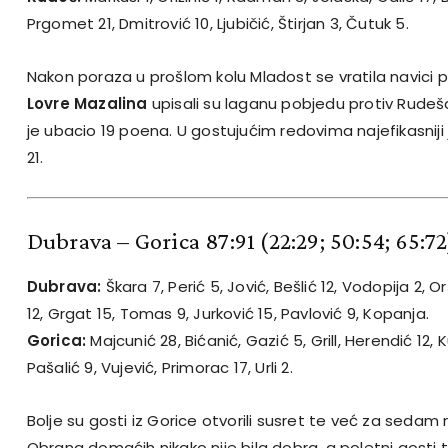
Prgomet 21, Dmitrović 10, Ljubičić, Štirjan 3, Čutuk 5.
Nakon poraza u prošlom kolu Mladost se vratila navici p
Lovre Mazalina
upisali su laganu pobjedu protiv Rudeš
je ubacio 19 poena. U gostujućim redovima najefikasniji
21.
Dubrava – Gorica 87:91
(22:29; 50:54; 65:72
Dubrava:
Škara 7, Perić 5, Jović, Bešlić 12, Vodopija 2, 
12, Grgat 15, Tomas 9, Jurković 15, Pavlović 9, Kopanja.
Gorica:
Majcunić 28, Bićanić, Gazić 5, Grill, Herendić 12,
Pašalić 9, Vujević, Primorac 17, Urli 2.
Bolje su gosti iz Gorice otvorili susret te već za sedam
Obrana domaćih nikako nije bila dobra, a poletni gosti to