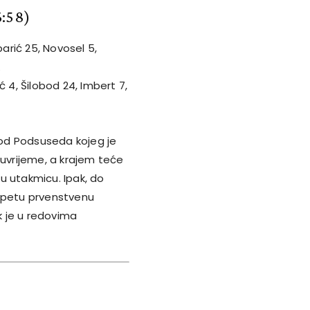
6:58)
arić 25, Novosel 5,
.
ć 4, Šilobod 24, Imbert 7,
od Podsuseda kojeg je
luvrijeme, a krajem teće
u utakmicu. Ipak, do
o petu prvenstvenu
 je u redovima