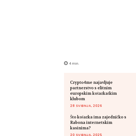
4
min.
Crypto4me najavljuje
partnerstvo s elitnim
europskim košarkaškim
klubom
28 SVIBNJA, 2026
Što košarka ima zajedničko s
Rabona internetskim
kasinima?
20 SVIBNJA, 2025