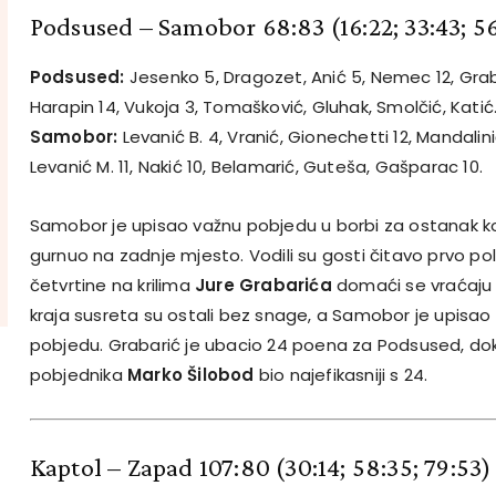
Podsused – Samobor 68:83
(16:22; 33:43; 5
Podsused:
Jesenko 5, Dragozet, Anić 5, Nemec 12, Grab
Harapin 14, Vukoja 3, Tomašković, Gluhak, Smolčić, Katić
Samobor:
Levanić B. 4, Vranić, Gionechetti 12, Mandalini
Levanić M. 11, Nakić 10, Belamarić, Guteša, Gašparac 10.
Samobor je upisao važnu pobjedu u borbi za ostanak k
gurnuo na zadnje mjesto. Vodili su gosti čitavo prvo po
četvrtine na krilima
Jure Grabarića
domaći se vraćaju 
kraja susreta su ostali bez snage, a Samobor je upisa
pobjedu. Grabarić je ubacio 24 poena za Podsused, dok
pobjednika
Marko Šilobod
bio najefikasniji s 24.
Kaptol – Zapad 107:80
(30:14; 58:35; 79:53)