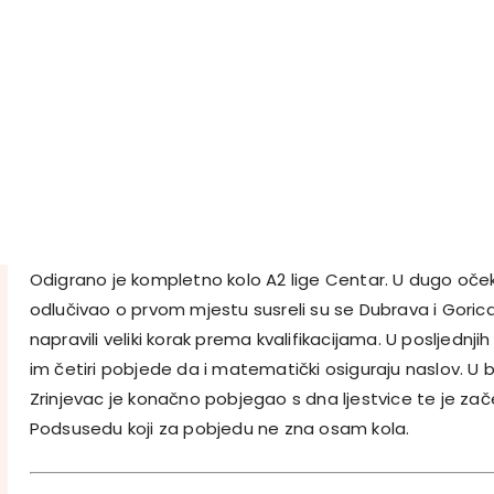
Odigrano je kompletno kolo A2 lige Centar. U dugo oček
odlučivao o prvom mjestu susreli su se Dubrava i Gorica. B
napravili veliki korak prema kvalifikacijama. U posljednj
im četiri pobjede da i matematički osiguraju naslov. U 
Zrinjevac je konačno pobjegao s dna ljestvice te je zač
Podsusedu koji za pobjedu ne zna osam kola.