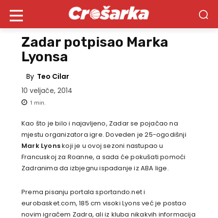
Zadar potpisao Marka
Lyonsa
By
Teo Cilar
10 veljače, 2014
1
min.
Kao što je bilo i najavljeno, Zadar se pojačao na
mjestu organizatora igre. Doveden je 25-
ogodišnji
Mark Lyons
koji je u ovoj sezoni nastupao u
Francuskoj za Roanne, a sada će pokušati pomoći
Zadranima da izbjegnu ispadanje iz ABA lige.
Prema pisanju portala
sportando.net i
eurobasket.com, 185 cm visoki Lyons već je postao
novim igračem Zadra, ali iz kluba nikakvih informacija