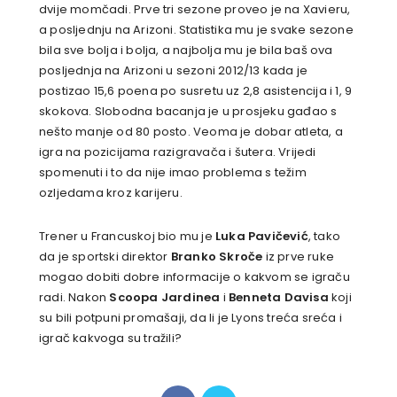
dvije momčadi. Prve tri sezone proveo je na Xavieru,
a posljednju na Arizoni. Statistika mu je svake sezone
bila sve bolja i bolja, a najbolja mu je bila baš ova
posljednja na Arizoni u sezoni 2012/13 kada je
postizao 15,6 poena po susretu uz 2,8 asistencija i 1, 9
skokova. Slobodna bacanja je u prosjeku gađao s
nešto manje od 80 posto. Veoma je dobar atleta, a
igra na pozicijama razigravača i šutera. Vrijedi
spomenuti i to da nije imao problema
s težim
ozljedama kroz karijeru.
Trener u Francuskoj bio mu je
Luka Pavičević
, tako
da je sportski direktor
Branko Skroče
iz prve ruke
mogao dobiti dobre informacije o kakvom se igraču
radi. Nakon
Scoopa Jardinea
i
Benneta Davisa
koji
su bili potpuni promašaji, da li je Lyons treća sreća i
igrač kakvoga su tražili?