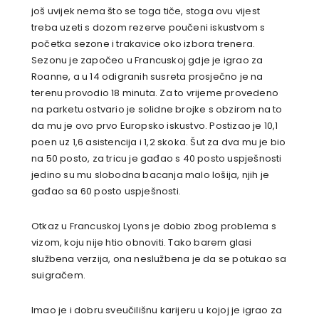
još uvijek nema što se toga tiče, stoga ovu vijest
treba uzeti s dozom rezerve poučeni iskustvom s
početka sezone i trakavice oko izbora trenera.
Sezonu je započeo u Francuskoj gdje je igrao za
Roanne, a u 14 odigranih susreta prosječno je na
terenu provodio 18 minuta. Za to vrijeme provedeno
na parketu ostvario je solidne
brojke s obzirom na to
da mu je ovo prvo Europsko iskustvo. Postizao je 10,1
poen uz 1,6 asistencija i 1,2 skoka. Šut za dva mu je bio
na 50 posto, za tricu je gađao s 40 posto uspješnosti
jedino su mu slobodna bacanja malo lošija, njih je
gađao
sa 60 posto uspješnosti.
Otkaz u Francuskoj Lyons je dobio zbog problema
s
vizom, koju nije htio obnoviti. Tako barem glasi
službena verzija, ona neslužbena je da se potukao sa
suigračem.
Imao je i dobru sveučilišnu karijeru u kojoj je igrao za