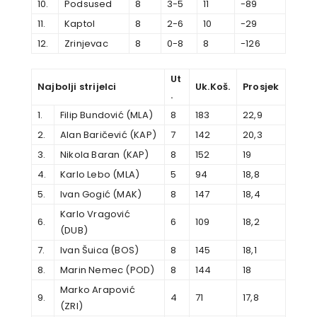
10.
Podsused
8
3-5
11
-89
11.
Kaptol
8
2-6
10
-29
12.
Zrinjevac
8
0-8
8
-126
Ut
Najbolji strijelci
Uk.Koš.
Prosjek
.
1.
Filip Bundović (MLA)
8
183
22,9
2.
Alan Baričević (KAP)
7
142
20,3
3.
Nikola Baran (KAP)
8
152
19
4.
Karlo Lebo (MLA)
5
94
18,8
5.
Ivan Gogić (MAK)
8
147
18,4
Karlo Vragović
6.
6
109
18,2
(DUB)
7.
Ivan Šuica (BOS)
8
145
18,1
8.
Marin Nemec (POD)
8
144
18
Marko Arapović
9.
4
71
17,8
(ZRI)