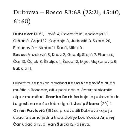
Dubrava – Bosco 83:68
(22:21, 45:40,
61:60)
Dubrava:
Filić 1, Jović 4, Pavlović 16, Vodopija 13,
Oršanić, Grgat 12, Kopanja 3, Jurković 3, Škara 20,
Bjelanović – Nimac 11, Šarić, Mikulić.
Bosco:
Anzulović 8, Knez 2, Gudelj, Stojić 7, Planinić,
Čar 13, Čulek 8, Škaljac 1, Šuica 12, Mijić, Mujkanović 6,
Bubalo 11.
Dubrava se nakon odlaska
Karla Vragovića
dugo
mučila s Boscom, ali u posljednjoj četvrtini slomila
otpor momčadi
Branka Barbića
koja je pokazala da
i u gostima može dobro igrati.
Josip Škara
(20) i
Ozren Pavlović
(16) su predvodili Dubravu koja je
ubacila samo jednu tricu, dok je kod Bosca
Andrej
Čar
ubacio 13, a
Ivan Šuica
12 koševa.