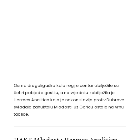
Osmo drugoligaško kolo regije centar obilježile su
četiri pobjede gostiju, a najvrjedniju zabilježila je
Hermes Analitica koja je nakon slavlja protiv Dubrave
svladala zahuktalu Mladost i uz Goricu ostala na vrhu
tablice.
HAKK Mladost : Hermes Analitica