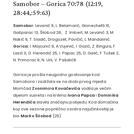
Samobor – Gorica 70:78
(12:19,
28:44,:59:63)
Samobor:
Levanić 9, L. Belamarić, Gionechetti 10,
Gašparac 13, Šilobod 26, Z. Imbert, M. Levanić 3, M.
Nakić 9, T. Sladić, Dragozet, Pavičić, L. Mandalinić.
Gorica:
I. Majcunić 9, A.Vujević, I. Gazić, Z. Bingula, F.
Lasić 0, D. Herendić 25, I. Papac 25, D. Galić, F. Tušek 2,
N. Primorac 9, N. Urli, V. Pašalić8.
Gorica je prošla neugodno gostovanje kod
Samobora i zadržala se na diobi prvog mjesta.
Momčad
Zvonimira Kovačevića
vodila je većim
dijelom susreta i na krilima
Ivana Papca
i
Dominika
Herendića
slavila značajnu pobjedu. Kod domaćina
koji ove sezone poprilično oscilira najučinkovitiji je
bio
Marko Šilobod
(25).