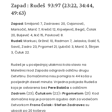
Zapad : Rudeš 93:97
(23:22, 34:44,
49:63)
Zapad:
Smiljanić 7, Zadravec 20, Cvijanović,
Markočić, Marić 7, Krešić 12, Krpeljević, Begić, Čolak
20, Buljević 4, Ikić 15, Pavković 8.
Rudeš:
Markusi, Gržinić 10, Radman 7, Jelaska, Galić 5,
Savić, Zadro 23, Prgomet 21, Ljubičić 3, Marić 3, Štirjan
3, Čutuk 22.
Rudeš je u posljednjoj utakmici kola slavio na
Malešnici kod Zapada odigravši odličnu drugu
četvrtinu. Domaćinima nisu pomigla ni 44 koša u
posljednjih deset minuta. Vrijedna pobjeda Rudeša
koja je ostvarena bez
Pere Babića
s odličnim
Zadrom
(23),
Čutukom
(22) i
Prgometom
(21). Kod
domaćina koji je porazom izgubio dah za vodećom
četvorkom
Frano Čolak
i
Stefan Zadravec
su
ubacili po 20 koševa