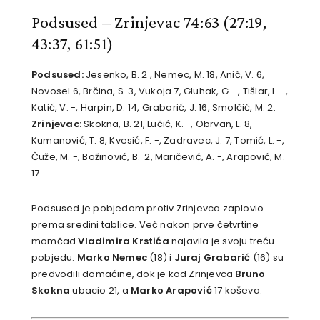
Podsused – Zrinjevac 74:63
(27:19,
43:37, 61:51)
Podsused:
Jesenko, B. 2 , Nemec, M. 18, Anić, V. 6,
Novosel 6, Brčina, S. 3, Vukoja 7, Gluhak, G. -, Tišlar, L. -,
Katić, V. -, Harpin, D. 14, Grabarić, J. 16, Smolčić, M. 2.
Zrinjevac:
Skokna, B. 21, Lučić, K. -, Obrvan, L. 8,
Kumanović, T. 8, Kvesić, F. -, Zadravec, J. 7, Tomić, L. -,
Čuže, M. -, Božinović, B. 2, Maričević, A. -, Arapović, M.
17.
Podsused je pobjedom protiv Zrinjevca zaplovio
prema sredini tablice. Već nakon prve četvrtine
momčad
Vladimira Krstića
najavila je svoju treću
pobjedu.
Marko Nemec
(18) i
Juraj Grabarić
(16) su
predvodili domaćine, dok je kod Zrinjevca
Bruno
Skokna
ubacio 21, a
Marko Arapović
17 koševa.