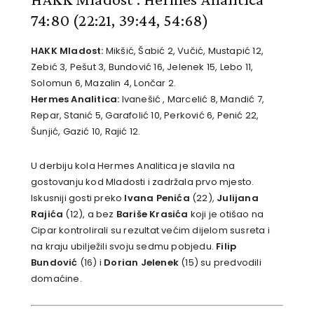
74:80
(22:21, 39:44, 54:68)
HAKK Mladost:
Mikšić, Šabić 2, Vučić, Mustapić 12,
Zebić 3, Pešut 3, Bundović 16, Jelenek 15, Lebo 11,
Solomun 6, Mazalin 4, Lončar 2.
Hermes Analitica:
Ivanešić , Marcelić 8, Mandić 7,
Repar, Stanić 5, Garafolić 10, Perković 6, Penić 22,
Šunjić, Gazić 10, Rajić 12.
U derbiju kola Hermes Analitica je slavila na
gostovanju kod Mladosti i zadržala prvo mjesto.
Iskusniji gosti preko
Ivana Penića
(22),
Julijana
Rajića
(12), a bez
Bariše Krasića
koji je otišao na
Cipar kontrolirali su rezultat većim dijelom susreta i
na kraju ubilježili svoju sedmu pobjedu.
Filip
Bundović
(16) i
Dorian Jelenek
(15) su predvodili
domaćine.