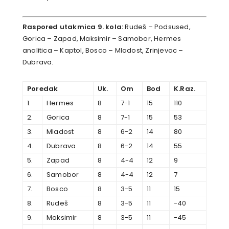
Raspored utakmica 9. kola:
Rudeš – Podsused,
Gorica – Zapad, Maksimir – Samobor, Hermes
analitica – Kaptol, Bosco – Mladost, Zrinjevac –
Dubrava.
Poredak
Uk.
Om
Bod
K.Raz.
1.
Hermes
8
7-1
15
110
2.
Gorica
8
7-1
15
53
3.
Mladost
8
6-2
14
80
4.
Dubrava
8
6-2
14
55
5.
Zapad
8
4-4
12
9
6.
Samobor
8
4-4
12
7
7.
Bosco
8
3-5
11
15
8.
Rudeš
8
3-5
11
-40
9.
Maksimir
8
3-5
11
-45