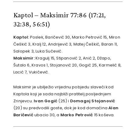
Kaptol – Maksimir 77:86
(17:21,
32:38, 56:51)
Kaptol:
Poslek, Baričević 30, Marko Petrović 15, Miron
Češkić 3, Kralj 12, Andrijević 3, Matej Češkić, Baran 11,
Salopek 3, Luka Sučević.
Maksimir:
Kragulj 15, Stipanović 2, Anić 2, Džapo,
Šutalo 6, Kravos 1, Stojanović 20, Gogić 25, Karmelić 8,
Lacić 7, Vukičević.
Maksimir je ubilježio vrijednu pobjedu slaveći kod
Kaptola koji je sada najbliži pratitelj posljednjem
Zrinjevcu.
Ivan Gogić
(25) i
Domagoj Stojanović
(20) su predvodili goste, dok je kod domaćina
Alan
Baričević
ubacio 30, a
Marko Petrović
15 koševa.