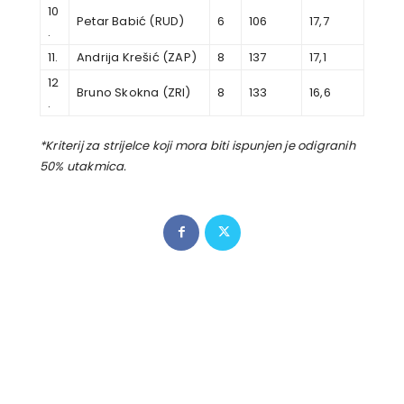
10
Petar Babić (RUD)
6
106
17,7
.
11.
Andrija Krešić (ZAP)
8
137
17,1
12
Bruno Skokna (ZRI)
8
133
16,6
.
*Kriterij za strijelce koji mora biti ispunjen je odigranih
50% utakmica.