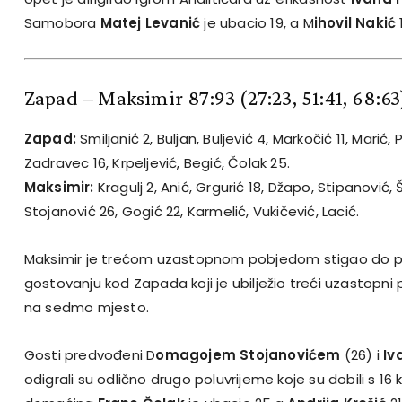
Samobora
Matej Levanić
je ubacio 19, a M
ihovil Nakić
Zapad – Maksimir 87:93
(27:23, 51:41, 68:63
Zapad:
Smiljanić 2, Buljan, Buljević 4, Markočić 11, Marić, 
Zadravec 16, Krpeljević, Begić, Čolak 25.
Maksimir:
Kragulj 2, Anić, Grgurić 18, Džapo, Stipanović, 
Stojanović 26, Gogić 22, Karmelić, Vukičević, Lacić.
Maksimir je trećom uzastopnom pobjedom stigao do 
gostovanju kod Zapada koji je ubilježio treći uzastopni 
na sedmo mjesto.
Gosti predvođeni D
omagojem Stojanovićem
(26) i
Iv
odigrali su odlično drugo poluvrijeme koje su dobili s 16 