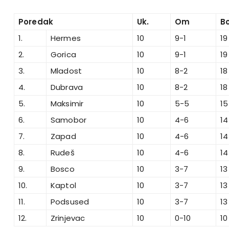
Poredak
Uk.
Om
B
1.
Hermes
10
9-1
19
2.
Gorica
10
9-1
19
3.
Mladost
10
8-2
18
4.
Dubrava
10
8-2
18
5.
Maksimir
10
5-5
15
6.
Samobor
10
4-6
14
7.
Zapad
10
4-6
14
8.
Rudeš
10
4-6
14
9.
Bosco
10
3-7
13
10.
Kaptol
10
3-7
13
11.
Podsused
10
3-7
13
12.
Zrinjevac
10
0-10
10