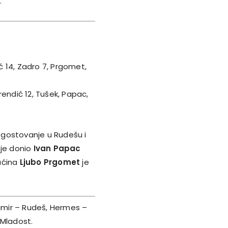
.
ić 14, Zadro 7, Prgomet,
erendić 12, Tušek, Papac,
 gostovanje u Rudešu i
 je donio
Ivan Papac
aćina
Ljubo Prgomet
je
imir – Rudeš, Hermes –
 Mladost.