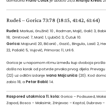
domaćina
Frano Čolak
je ubacio 25,a
Andrija Krešić
21
Rudeš – Gorica 73:78
(18:15, 41:42, 61:64)
Rudeš:
Markusi, Gružinić 10 , Radman, Majić, Galić 3, Bab
18, Dmitrović 7, Marić 1, Ljubičić 3, Čutuk 10.
Gorica:
Majcunić 20, Bićanić , Gazić., Bingula., Lasić 2, H
22, Pašalić 5, Vujović, Primorac 11, Urli 6.
Gorica je u napornom ritmu između kup dvoboja prošla
došla na korak od potvrde prvaka prvog dijela. Prevagu
(22) uz odlični izdanje I
vana Majcunića
(20). Kod dom
zabio 18, a
Petar Babić
14.
Raspored utakmica 11. kola:
Gorica – Podsused, Maks
Zapad, Bosco – Maksimir, Zrinjevac – Kaptol, Dubrava –