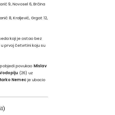
rić 9, Novosel 6, Brčina
anić 8, Kraljević, Grgat 12,
eda koji je ostao bez
u prvoj četvrtini koju su
j pobjedi povukao
Mislav
 Vodopiju
(26) uz
Marko Nemec
je ubacio
41)