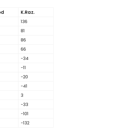
od
K.Raz.
136
81
86
66
-34
-11
-20
-41
3
-33
-101
-132