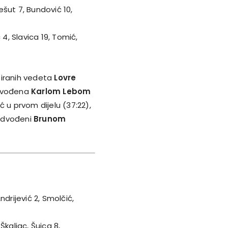
Pešut 7, Bundović 10,
4, Slavica 19, Tomić,
tiranih vedeta
Lovre
redvođena
Karlom Lebom
ć u prvom dijelu (37:22),
redvođeni
Brunom
Andrijević 2, Smolčić,
 Škaljac, Šuica 8,