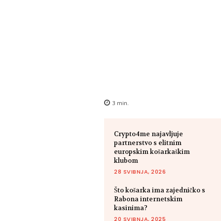
3
min.
Crypto4me najavljuje
partnerstvo s elitnim
europskim košarkaškim
klubom
28 SVIBNJA, 2026
Što košarka ima zajedničko s
Rabona internetskim
kasinima?
20 SVIBNJA, 2025