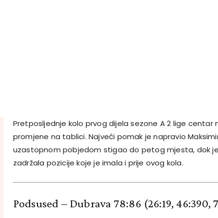
Pretposljednje kolo prvog dijela sezone A 2 lige centar 
promjene na tablici. Najveći pomak je napravio Maksimir
uzastopnom pobjedom stigao do petog mjesta, dok j
zadržala pozicije koje je imala i prije ovog kola.
Podsused – Dubrava 78:86
(26:19, 46:390, 