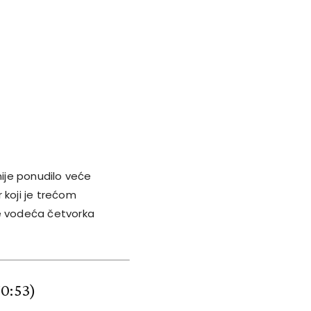
nije ponudilo veće
 koji je trećom
e vodeća četvorka
70:53)