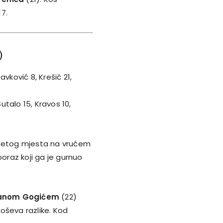
17.
)
Pavković 8, Krešić 21,
Šutalo 15, Kravos 10,
petog mjesta na vrućem
poraz koji ga je gurnuo
anom Gogićem
(22)
koševa razlike. Kod