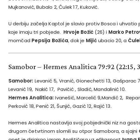
Mujkanović, Bubalo 2, Čulek 17, Kuković.
U derbiju začelja Kaptol je slavio protiv Bosca i uhvati
koje imaju tri pobjede.
Hrvoje Božić
(26) i
Marko Petro
momčad
Pepsija Božića
, dok je
Mijić
ubacio 20, a
Čule
Samobor – Hermes Analitica 79:92
(22:15, 
Samobor:
Levanić 5, Vranić, Gionechetti 13, Gašparac 7
Levanić 19, Nakić 17, Pavičić , Sladić, Mandalinić 10.
Hermes Analitica:
Ivanešić, Marcelić 9,Mandić 2, Repar, 
Perković 18, Penić 21, Šunjić, Gazić 12, Rajić 13.
Hermes Analitica nastavlja svoj pobjednički niz na gos
drugom četvrtinom slomili su otpor Samobora, a sjajni
opet je dirigirao igrom Analitičara uz efikasnost
Ivana 