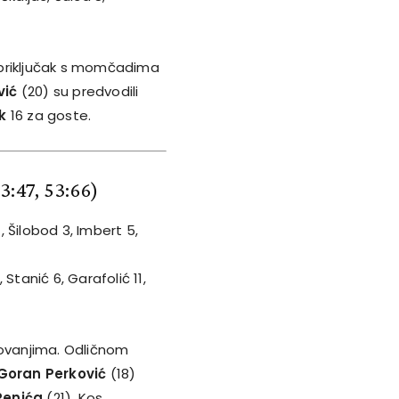
o priključak s momčadima
vić
(20) su predvodili
k
16 za goste.
33:47, 53:66)
, Šilobod 3, Imbert 5,
Stanić 6, Garafolić 11,
tovanjima. Odličnom
Goran Perković
(18)
Penića
(21). Kos