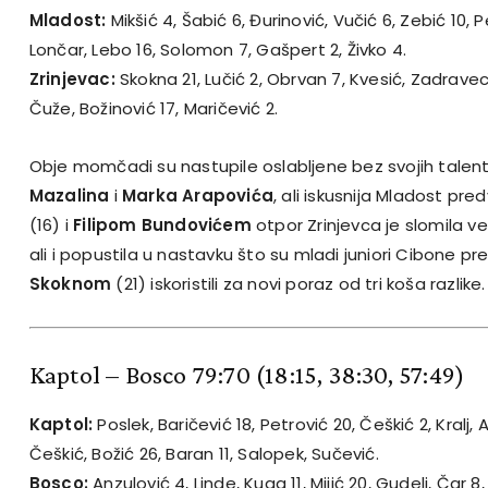
Mladost:
Mikšić 4, Šabić 6, Đurinović, Vučić 6, Zebić 10, 
Lončar, Lebo 16, Solomon 7, Gašpert 2, Živko 4.
Zrinjevac:
Skokna 21, Lučić 2, Obrvan 7, Kvesić, Zadravec 
Čuže, Božinović 17, Maričević 2.
Obje momčadi su nastupile oslabljene bez svojih talen
Mazalina
i
Marka Arapovića
, ali iskusnija Mladost p
(16) i
Filipom Bundovićem
otpor Zrinjevca je slomila ve
ali i popustila u nastavku što su mladi juniori Cibone p
Skoknom
(21) iskoristili za novi poraz od tri koša razlike.
Kaptol – Bosco 79:70
(18:15, 38:30, 57:49)
Kaptol:
Poslek, Baričević 18, Petrović 20, Češkić 2, Kralj, 
Češkić, Božić 26, Baran 11, Salopek, Sučević.
Bosco:
Anzulović 4, Linde, Kuga 11, Mijić 20, Gudelj, Čar 8,