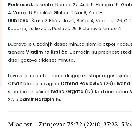
Podsused:
Jesenko, Nemec 27, Anić 5, Harapin 15, Graba
4, Vukoja 6, Smolčić, Gluhak, Tišlar 6, Katić-
Dubrava:
Škara 2, Filić 2, Jović, Bešlić 4, Vodopija 26, Orš
Kopanja, Jurković 2, Pavlović 26, Bjelanović Nimac 4.
Dubrava je u zadnjih deset minuta slomila otpor Podsus
trenera
Vladimira Krstića
. Domaćini su prednost stekli 
držali gotovo trideset minuta.
Lavove je na putu prema drugoj uzastopnoj gostujućo
Oršanić
koji je razigrao
Ozrena Pavlovića
(26) i
Ivana
standardan učinak
Ivana Grgata
(12). Kod domaćina
27, a
Damir Harapin
15.
Mladost – Zrinjevac 75:72
(22:10, 37:22, 53: