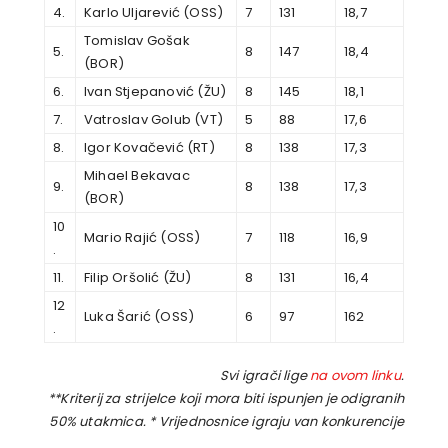
4.
Karlo Uljarević (OSS)
7
131
18,7
Tomislav Gošak
5.
8
147
18,4
(BOR)
6.
Ivan Stjepanović (ŽU)
8
145
18,1
7.
Vatroslav Golub (VT)
5
88
17,6
8.
Igor Kovačević (RT)
8
138
17,3
Mihael Bekavac
9.
8
138
17,3
(BOR)
10
Mario Rajić (OSS)
7
118
16,9
.
11.
Filip Oršolić (ŽU)
8
131
16,4
12
Luka Šarić (OSS)
6
97
162
.
Svi igrači lige
na ovom linku
.
**Kriterij za strijelce koji mora biti ispunjen je odigranih
50% utakmica. * Vrijednosnice igraju van konkurencije