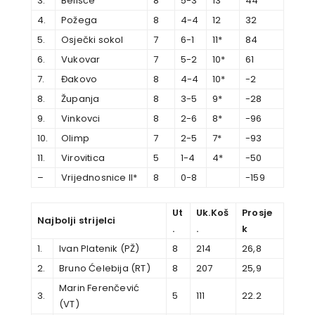
3.
Belišće
8
5-3
13
44
4.
Požega
8
4-4
12
32
5.
Osječki sokol
7
6-1
11*
84
6.
Vukovar
7
5-2
10*
61
7.
Đakovo
8
4-4
10*
-2
8.
Županja
8
3-5
9*
-28
9.
Vinkovci
8
2-6
8*
-96
10.
Olimp
7
2-5
7*
-93
11.
Virovitica
5
1-4
4*
-50
–
Vrijednosnice II*
8
0-8
-159
Ut
Uk.Koš
Prosje
Najbolji strijelci
.
.
k
1.
Ivan Platenik (PŽ)
8
214
26,8
2.
Bruno Ćelebija (RT)
8
207
25,9
Marin Ferenčević
3.
5
111
22.2
(VT)