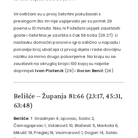
Virovitičani su u prvoj četvrtini pokušavali s
presingom što im nije uspijevalo jer su primili 29
poena u 10 minuta. Nisu ni Požežani uspjeli zaustaviti
goste i četvrtina je završila s čak 56 koša (29:27). U
nastavku domaćin ponovno igra odlično u napadu i
ponavlja broj ubačaja iz prvog dijela i rade dovoljnu
razliku za mirno drugo poluvrijeme. Na kraju su se
zaustavili na okrugloj brojci 100 kojoj su najviše
doprinijeli
Ivan Platenik
(29) i
Goran Benić
(26).
Belišće – Županja 81:66
(23:17, 45:31,
63:48)
Belišće:
T. Gradinjan 4, Lipovac, Soldo 2,
Čamagajevac 1, Vidaković 10, Blažević 5, Markota 6,
Mikulić 19, Preglej 19, Vezmarović 1, Dogan 14, Soldo.