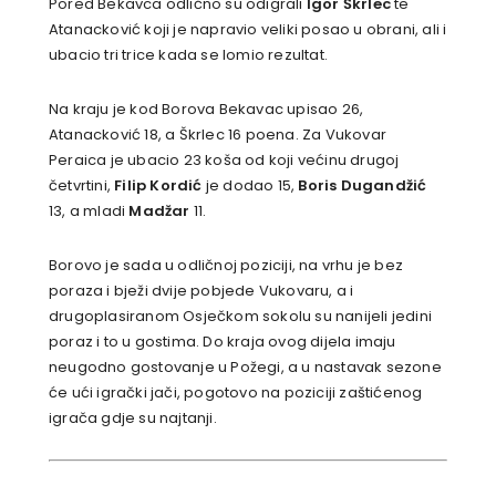
Pored Bekavca odlično su odigrali
Igor Škrlec
te
Atanacković koji je napravio veliki posao u obrani, ali i
ubacio tri trice kada se lomio rezultat.
Na kraju je kod Borova Bekavac upisao 26,
Atanacković 18, a Škrlec 16 poena. Za Vukovar
Peraica je ubacio 23 koša od koji većinu drugoj
četvrtini,
Filip Kordić
je dodao 15,
Boris Dugandžić
13, a mladi
Madžar
11.
Borovo je sada u odličnoj poziciji, na vrhu je bez
poraza i bježi dvije pobjede Vukovaru, a i
drugoplasiranom Osječkom sokolu su nanijeli jedini
poraz i to u gostima. Do kraja ovog dijela imaju
neugodno gostovanje u Požegi, a u nastavak sezone
će ući igrački jači, pogotovo na poziciji zaštićenog
igrača gdje su najtanji.