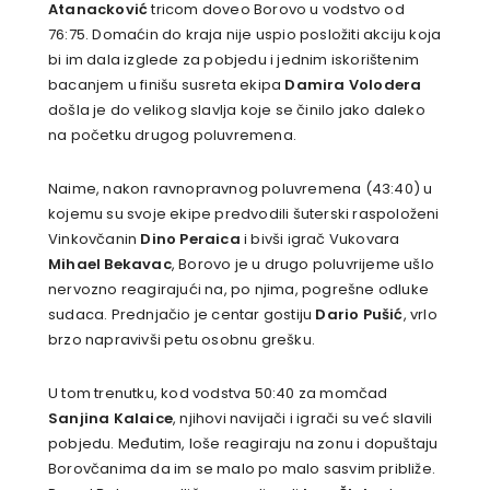
Atanacković
tricom doveo Borovo u vodstvo od
76:75. Domaćin do kraja nije uspio posložiti akciju koja
bi im dala izglede za pobjedu i jednim iskorištenim
bacanjem u finišu susreta ekipa
Damira Volodera
došla je do velikog slavlja koje se činilo jako daleko
na početku drugog poluvremena.
Naime, nakon ravnopravnog poluvremena (43:40) u
kojemu su svoje ekipe predvodili šuterski raspoloženi
Vinkovčanin
Dino Peraica
i bivši igrač Vukovara
Mihael Bekavac
, Borovo je u drugo poluvrijeme ušlo
nervozno reagirajući na, po njima, pogrešne odluke
sudaca. Prednjačio je centar gostiju
Dario Pušić
, vrlo
brzo napravivši petu osobnu grešku.
U tom trenutku, kod vodstva 50:40 za momčad
Sanjina Kalaice
, njihovi navijači i igrači su već slavili
pobjedu. Međutim, loše reagiraju na zonu i dopuštaju
Borovčanima da im se malo po malo sasvim približe.