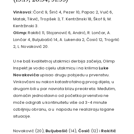
Vinkovci:
Ćorić 9, Širić 4, Pezer 10, Papac 2, Vuić 6,
Matak, Tikvić, Tropšek 3, T. Kentržinski 18, Škof 9, M.
Kentržinski 3.
Olimp:
Rakitić 11, Stojanović 6, Andrić, R. Lončar, A.
Lončar 4, Buljubašić 14, A. Lukenda 2, Čosić 12, Trogrlić
2, L. Novaković 20.
U ne baš kvalitetnoj utakmici derbija začelja, Olimp
Inspekt je vodio cijelu utakmicu i na krilima
Luke
Novakovića
upisao drugu pobjedu u prvenstvu.
Vinkovčani su nakon katastrofalnog prvog dijela, u
drugom bili u par navrata blizu preokreta. Međutim,
domaćin jednostavno od početka prvenstva ne
može odigrati u kontinuitetu više od 3-4 minute
ozbiljniju obranu, a u napadu ne realiziraju lagane
situacije.
Novaković (20),
Buljubašić
(14),
Ćosić
(12) i
Rakitić