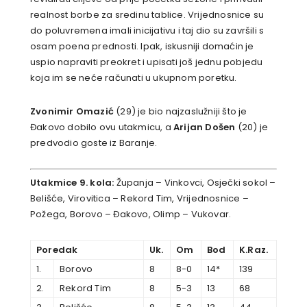
realnost borbe za sredinu tablice. Vrijednosnice su
do poluvremena imali inicijativu i taj dio su završili s
osam poena prednosti. Ipak, iskusniji domaćin je
uspio napraviti preokret i upisati još jednu pobjedu
koja im se neće računati u ukupnom poretku.
Zvonimir Omazić
(29) je bio najzaslužniji što je
Đakovo dobilo ovu utakmicu, a
Arijan Došen
(20) je
predvodio goste iz Baranje.
Utakmice 9. kola:
Županja – Vinkovci, Osječki sokol –
Belišće, Virovitica – Rekord Tim, Vrijednosnice –
Požega, Borovo – Đakovo, Olimp – Vukovar.
Poredak
Uk.
Om
Bod
K.Raz.
1.
Borovo
8
8-0
14*
139
2.
Rekord Tim
8
5-3
13
68