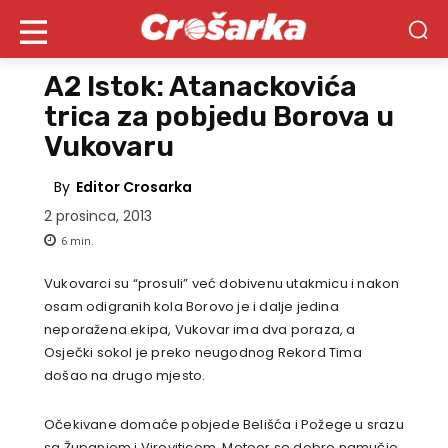
A2 Istok: Atanackovića
trica za pobjedu Borova u
Vukovaru
By
Editor Crosarka
2 prosinca, 2013
6
min.
Vukovarci su “prosuli” već dobivenu utakmicu i nakon
osam odigranih kola Borovo je i dalje jedina
neporažena ekipa, Vukovar ima dva poraza, a
Osječki sokol je preko neugodnog Rekord Tima
došao na drugo mjesto.
Očekivane domaće pobjede Belišća i Požege u srazu
sa Županjom i Viroviticom, Meteor se dobro namučio