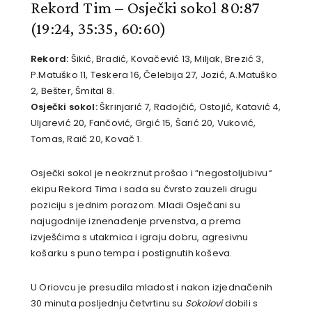
Rekord Tim – Osječki sokol 80:87
(19:24, 35:35, 60:60)
Rekord:
Šikić, Bradić, Kovačević 13, Miljak, Brezić 3,
P.Matuško 11, Teskera 16, Čelebija 27, Jozić, A.Matuško
2, Bešter, Šmital 8.
Osječki sokol:
Škrinjarić 7, Radojčić, Ostojić, Katavić 4,
Uljarević 20, Fančović, Grgić 15, Šarić 20, Vuković,
Tomas, Raič 20, Kovač 1.
Osječki sokol je neokrznut prošao i “negostoljubivu
“
ekipu Rekord Tima i sada su čvrsto zauzeli drugu
poziciju s jednim porazom. Mladi Osječani su
najugodnije iznenađenje prvenstva, a prema
izvješćima s utakmica i igraju dobru, agresivnu
košarku s puno tempa i postignutih koševa.
U Oriovcu je presudila mladost i nakon izjednačenih
30 minuta posljednju četvrtinu su
Sokolovi
dobili s