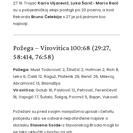
27:19. Trojac
Karlo Uljarević
,
Luka Šarić
i
Mario Raić
su u pobjedničkoj ekipi postigli po 20 poena, a kod
Rekorda
Bruno Ćelebija
s 27 je još jednom bio
najbolji.
Požega – Virovitica 100:68
(29:27,
58:414, 76:58)
Požega:
Musil Todorović 2, Štivičić 2, Hofman 2, Rich 8,
Leko 6, Ćališ 12, Raguž, Platenik 29, Benić 26, Milevoj,
Abramović 13, Bilandžija.
Virovitica:
Golub 16, Pavlović 12, Petrović, Ferenčević
18, Vajagić 17, Šutalo, Šalgaj, Pocrnić 5, Bajan, Vuković.
Požežani su pred svojim navijačima upisali i četvrtu
pobjedu i ako se ostvare nepotvrđene najave o
dolasku
Slavena Solde
iz Slavonskog Broda mogli bi
se lako uključiti u borbu za vrh.