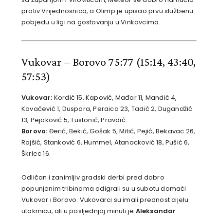
protiv Vrijednosnica, a Olimp je upisao prvu službenu
pobjedu u ligi na gostovanju u Vinkovcima.
Vukovar – Borovo 75:77
(15:14, 43:40,
57:53)
Vukovar:
Kordić 15, Kapović, Mađar 11, Mandić 4,
Kovačević 1, Duspara, Peraica 23, Tadić 2, Dugandžić
13, Pejaković 5, Tustonić, Pravdić.
Borovo:
Đerić, Bekić, Gošak 5, Mitić, Pejić, Bekavac 26,
Rajšić, Stanković 6, Hummel, Atanacković 18, Pušić 6,
Škrlec 16.
Odličan i zanimljiv gradski derbi pred dobro
popunjenim tribinama odigrali su u subotu domaći
Vukovar i Borovo. Vukovarci su imali prednost cijelu
utakmicu, ali u posljednjoj minuti je
Aleksandar