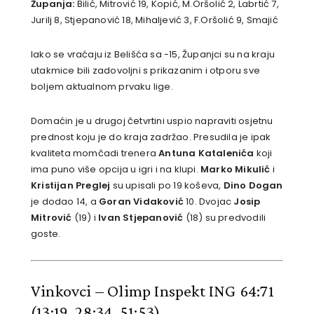
Županja:
Bilić, Mitrović 19, Kopić, M.Oršolić 2, Labrtić 7,
Jurilj 8, Stjepanović 18, Mihaljević 3, F.Oršolić 9, Smajić
Iako se vraćaju iz Belišća sa -15, Županjci su na kraju
utakmice bili zadovoljni s prikazanim i otporu sve
boljem aktualnom prvaku lige.
Domaćin je u drugoj četvrtini uspio napraviti osjetnu
prednost koju je do kraja zadržao. Presudila je ipak
kvaliteta momčadi trenera
Antuna Katalenića
koji
ima puno više opcija u igri i na klupi.
Marko Mikulić
i
Kristijan Preglej
su upisali po 19 koševa,
Dino Dogan
je dodao 14, a
Goran Vidaković
10. Dvojac
Josip
Mitrović
(19) i
Ivan Stjepanović
(18) su predvodili
goste.
Vinkovci – Olimp Inspekt ING 64:71
(13:19, 28:34, 51:53)