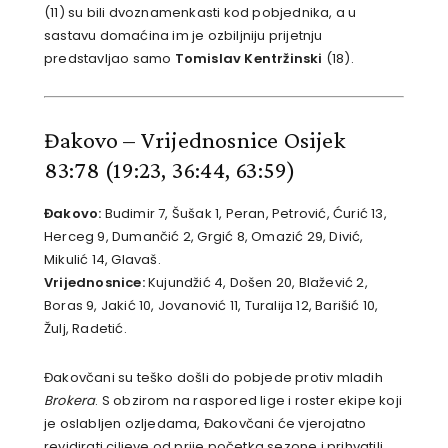
(11) su bili dvoznamenkasti kod pobjednika, a u
sastavu domaćina im je ozbiljniju prijetnju
predstavljao samo
Tomislav Kentržinski
(18).
Đakovo – Vrijednosnice Osijek
83:78
(19:23, 36:44, 63:59)
Đakovo:
Budimir 7, Šušak 1, Peran, Petrović, Ćurić 13,
Herceg 9, Dumančić 2, Grgić 8, Omazić 29, Divić,
Mikulić 14, Glavaš.
Vrijednosnice:
Kujundžić 4, Došen 20, Blažević 2,
Boras 9, Jakić 10, Jovanović 11, Turalija 12, Barišić 10,
Žulj, Radetić.
Đakovčani su teško došli do pobjede protiv mladih
Brokera
. S obzirom na raspored lige i roster ekipe koji
je oslabljen ozljedama, Đakovčani će vjerojatno
revidirati ciljeve od prije početka sezone i prihvatili