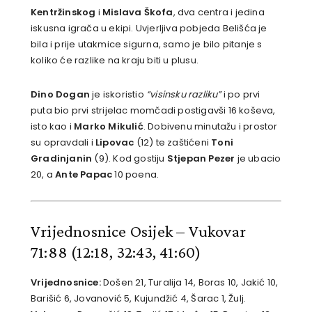
Kentržinskog
i
Mislava Škofa
, dva centra i jedina
iskusna igrača u ekipi. Uvjerljiva pobjeda Belišća je
bila i prije utakmice sigurna, samo je bilo pitanje s
koliko će razlike na kraju biti u plusu.
Dino Dogan
je iskoristio
“visinsku razliku”
i po prvi
puta bio prvi strijelac momčadi postigavši 16 koševa,
isto kao i
Marko Mikulić
. Dobivenu minutažu i prostor
su opravdali i
Lipovac
(12) te zaštićeni
Toni
Gradinjanin
(9). Kod gostiju
Stjepan Pezer
je ubacio
20, a
Ante Papac
10 poena.
Vrijednosnice Osijek – Vukovar
71:88
(12:18, 32:43, 41:60)
Vrijednosnice:
Došen 21, Turalija 14, Boras 10, Jakić 10,
Barišić 6, Jovanović 5, Kujundžić 4, Šarac 1, Žulj.