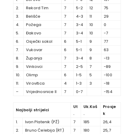
2.
Rekord Tim
7
5-2
12
75
3.
Belišće
7
4-3
11
29
4.
Požega
7
3-4
10
0
5.
Đakovo
7
3-4
10
-7
6.
Osječki sokol
6
5-1
9
77
7.
Vukovar
6
5-1
9
63
8.
Županja
7
3-4
8
-13
9.
Vinkovci
7
2-5
7
-89
10.
Olimp
6
1-5
5
-100
11.
Virovitica
4
1-3
3
-18
–
Vrijednosnice II
7
0-7
-154
Ut
Uk.Koš
Prosje
Najbolji strijelci
.
.
k
1.
Ivan Platenik (PŽ)
7
185
26,4
2.
Bruno Ćelebija (RT)
7
180
25,7