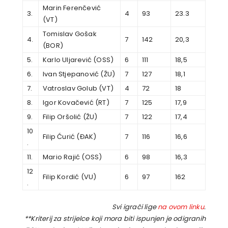
Marin Ferenčević
3.
4
93
23.3
(VT)
Tomislav Gošak
4.
7
142
20,3
(BOR)
5.
Karlo Uljarević (OSS)
6
111
18,5
6.
Ivan Stjepanović (ŽU)
7
127
18,1
7.
Vatroslav Golub (VT)
4
72
18
8.
Igor Kovačević (RT)
7
125
17,9
9.
Filip Oršolić (ŽU)
7
122
17,4
10
Filip Ćurić (ĐAK)
7
116
16,6
.
11.
Mario Rajić (OSS)
6
98
16,3
12
Filip Kordić (VU)
6
97
162
.
Svi igrači lige
na ovom linku
.
**Kriterij za strijelce koji mora biti ispunjen je odigranih