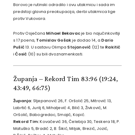
Borovo je rutinski odradilo i ovu utakmicu i sada im
predstoji glavna preokupacija, derbi utakmica lige
protiv Vukovara.
Protiv Osječana
Mihael Bekavac
je bio najučinkovitiji
s 17 poena,
Tomislav Gošak
je dodao 14, a
Dario
Pušić
13. U sastavu Olimpa
Stojanović
(12) te
Rakitić
i
Ćosić
(10) su bili dvoznamenkasti.
Županja – Rekord Tim 83:96
(19:24,
43:49, 66:75)
Županja:
Stjepanović 26, F. Oršolić 25, Mitrović 13,
Labrtić 6, Jurilj 6, Mihaljević 4, Bilić 3, Živković, M.
Oršolić, Babogredac, Smajić, Kopić.
Rekord Tim:
Kovačević 36, Čelebija 30, Teskera 18, P.
Matuško 5, Bradić 2, B. Šikić, Miljak, Brezić, Jozić,