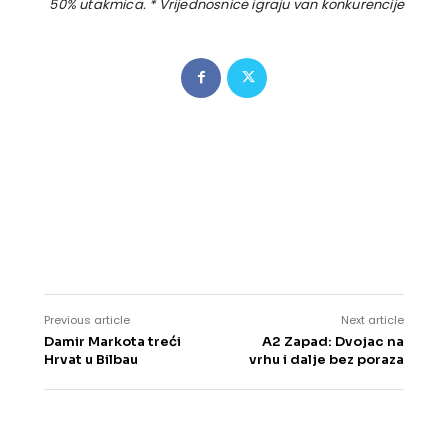
50% utakmica. * Vrijednosnice igraju van konkurencije
Previous article
Next article
Damir Markota treći
A2 Zapad: Dvojac na
Hrvat u Bilbau
vrhu i dalje bez poraza