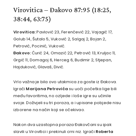
Virovitica – Đakovo 87:95
(18:25,
38:44, 63:75)
Virovitica:
Pavlović 23, Ferenčević 22, Vajagić 17,
Golub 14, Šutalo 5, Vuković 2, Salgaj 2, Bojan 2,
Petrović, Pocinić, Vuković.
Đakovo:
Ćurić 24, Omazić 22, Petrović 13, Kruljac 11,
Grgić 11, Domagoj 6, Herceg 6, Budimir 2, Stjepan,
Hajduković, Glavaš, Divić.
Vrlo važna je bila ovo utakmica za goste iz Đakova.
Igrači
Marijana Petrovića
su uoči početka lige bili
među favoritima, no ozljede i loše igre su učinile
svoje. Doživjeli su tri poraza, a i upisane pobjede nisu
izborene na način koji se očekivao.
Nakon dva uzastopna poraza Đakovčani su ipak
slavili u Virovitici i prekinuli crni niz. Igrači
Roberta