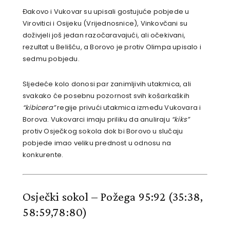
Đakovo i Vukovar su upisali gostujuće pobjede u
Virovitici i Osijeku (Vrijednosnice), Vinkovčani su
doživjeli još jedan razočaravajući, ali očekivani,
rezultat u Belišću, a Borovo je protiv Olimpa upisalo i
sedmu pobjedu.
Sljedeće kolo donosi par zanimljivih utakmica, ali
svakako će posebnu pozornost svih košarkaških
“kibicera”
regije privući utakmica između Vukovara i
Borova. Vukovarci imaju priliku da anuliraju
“kiks”
protiv Osječkog sokola dok bi Borovo u slučaju
pobjede imao veliku prednost u odnosu na
konkurente.
Osječki sokol – Požega 95:92
(35:38,
58:59,78:80)