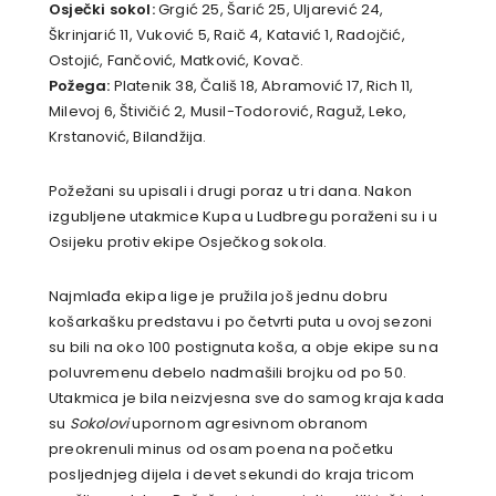
Osječki sokol:
Grgić 25, Šarić 25, Uljarević 24,
Škrinjarić 11, Vuković 5, Raič 4, Katavić 1, Radojčić,
Ostojić, Fančović, Matković, Kovač.
Požega:
Platenik 38, Čališ 18, Abramović 17, Rich 11,
Milevoj 6, Štivičić 2, Musil-Todorović, Raguž, Leko,
Krstanović, Bilandžija.
Požežani su upisali i drugi poraz u tri dana. Nakon
izgubljene utakmice Kupa u Ludbregu poraženi su i u
Osijeku protiv ekipe Osječkog sokola.
Najmlađa ekipa lige je pružila još jednu dobru
košarkašku predstavu i po četvrti puta u ovoj sezoni
su bili na oko 100 postignuta koša, a obje ekipe su na
poluvremenu debelo nadmašili brojku od po 50.
Utakmica je bila neizvjesna sve do samog kraja kada
su
Sokolovi
upornom agresivnom obranom
preokrenuli minus od osam poena na početku
posljednjeg dijela i devet sekundi do kraja tricom