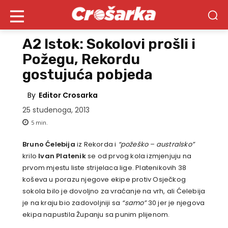
A2 Istok: Sokolovi prošli i
Požegu, Rekordu
gostujuća pobjeda
By
Editor Crosarka
25 studenoga, 2013
5
min.
Bruno Ćelebija
iz Rekorda i
“požeško – australsko”
krilo
Ivan Platenik
se od prvog kola izmjenjuju na
prvom mjestu liste strijelaca lige. Platenikovih 38
koševa u porazu njegove ekipe protiv Osječkog
sokola bilo je dovoljno za vraćanje na vrh, ali Ćelebija
je na kraju bio zadovoljniji sa
“samo”
30 jer je njegova
ekipa napustila Županju sa punim plijenom.