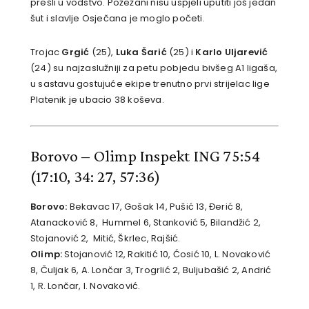
prešli u vodstvo. Požežani nisu uspjeli uputiti još jedan
šut i slavlje Osječana je moglo početi.
Trojac
Grgić
(25),
Luka Šarić
(25) i
Karlo Uljarević
(24) su najzaslužniji za petu pobjedu bivšeg A1 ligaša,
u sastavu gostujuće ekipe trenutno prvi strijelac lige
Platenik je ubacio 38 koševa.
Borovo – Olimp Inspekt ING 75:54
(17:10, 34: 27, 57:36)
Borovo:
Bekavac 17, Gošak 14, Pušić 13, Đerić 8,
Atanacković 8, Hummel 6, Stanković 5, Bilandžić 2,
Stojanović 2, Mitić, Škrlec, Rajšić.
Olimp:
Stojanović 12, Rakitić 10, Ćosić 10, L. Novaković
8, Čuljak 6, A. Lončar 3, Trogrlić 2, Buljubašić 2, Andrić
1, R. Lončar, I. Novaković.