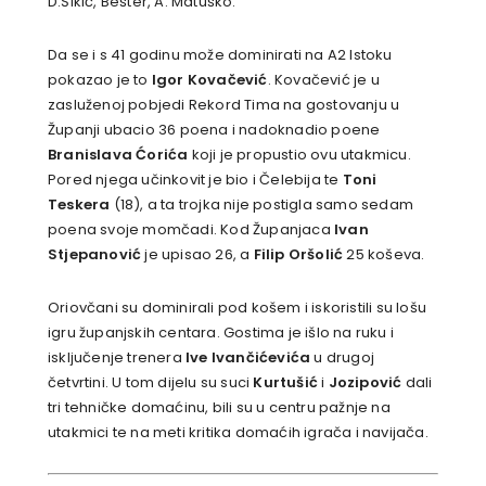
D.Šikić, Bešter, A. Matuško.
Da se i s 41 godinu može dominirati na A2 Istoku
pokazao je to
Igor Kovačević
. Kovačević je u
zasluženoj pobjedi Rekord Tima na gostovanju u
Županji ubacio 36 poena i nadoknadio poene
Branislava Ćorića
koji je propustio ovu utakmicu.
Pored njega učinkovit je bio i Čelebija te
Toni
Teskera
(18), a ta trojka nije postigla samo sedam
poena svoje momčadi. Kod Županjaca
Ivan
Stjepanović
je upisao 26, a
Filip Oršolić
25 koševa.
Oriovčani su dominirali pod košem i iskoristili su lošu
igru županjskih centara. Gostima je išlo na ruku i
isključenje trenera
Ive Ivančićevića
u drugoj
četvrtini. U tom dijelu su suci
Kurtušić
i
Jozipović
dali
tri tehničke domaćinu, bili su u centru pažnje na
utakmici te na meti kritika domaćih igrača i navijača.