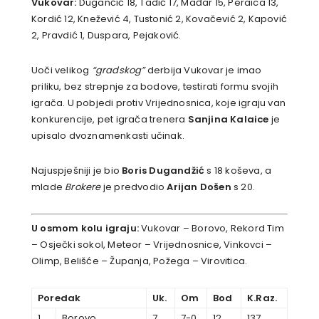
Vukovar:
Dugančić 18, Tadić 17, Mađar 15, Peraica 13,
Kordić 12, Knežević 4, Tustonić 2, Kovačević 2, Kapović
2, Pravdić 1, Duspara, Pejaković.
Uoči velikog
“gradskog”
derbija Vukovar je imao
priliku, bez strepnje za bodove, testirati formu svojih
igrača. U pobjedi protiv Vrijednosnica, koje igraju van
konkurencije, pet igrača trenera
Sanjina Kalaice
je
upisalo dvoznamenkasti učinak.
Najuspješniji je bio
Boris Dugandžić
s 18 koševa, a
mlade
Brokere
je predvodio
Arijan Došen
s 20.
U osmom kolu igraju:
Vukovar – Borovo, Rekord Tim
– Osječki sokol, Meteor – Vrijednosnice, Vinkovci –
Olimp, Belišće – Županja, Požega – Virovitica.
Poredak
Uk.
Om
Bod
K.Raz.
1.
Borovo
7
7-0
12
137