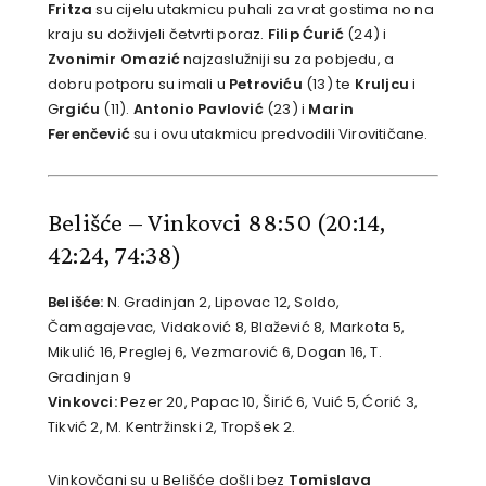
Fritza
su cijelu utakmicu puhali za vrat gostima no na
kraju su doživjeli četvrti poraz.
Filip Ćurić
(24) i
Zvonimir Omazić
najzaslužniji su za pobjedu, a
dobru potporu su imali u
Petroviću
(13) te
Kruljcu
i
G
rgiću
(11).
Antonio Pavlović
(23) i
Marin
Ferenčević
su i ovu utakmicu predvodili Virovitičane.
Belišće – Vinkovci 88:50
(20:14,
42:24, 74:38)
Belišće:
N. Gradinjan 2, Lipovac 12, Soldo,
Čamagajevac, Vidaković 8, Blažević 8, Markota 5,
Mikulić 16, Preglej 6, Vezmarović 6, Dogan 16, T.
Gradinjan 9
Vinkovci:
Pezer 20, Papac 10, Širić 6, Vuić 5, Ćorić 3,
Tikvić 2, M. Kentržinski 2, Tropšek 2.
Vinkovčani su u Belišće došli bez
Tomislava