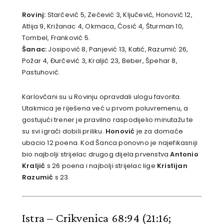
Rovinj:
Starčević 5, Zečević 3, Ključević, Honović 12,
Atlija 9, Križanac 4, Okmaca, Ćosić 4, Šturman 10,
Tombel, Franković 5.
Šanac:
Josipović 8, Panjević 13, Katić, Razumić 26,
Požar 4, Đurčević 3, Kraljić 23, Beber, Špehar 8,
Pastuhović.
Karlovčani su u Rovinju opravdali ulogu favorita.
Utakmica je riješena već u prvom poluvremenu, a
gostujući trener je pravilno raspodijelio minutažu te
su svi igrači dobili priliku.
Honović
je za domaće
ubacio 12 poena. Kod Šanca ponovno je najefikasniji
bio najbolji strijelac drugog dijela prvenstva
Antonio
Kraljić
s 26 poena i najbolji strijelac lige
Kristijan
Razumić
s 23.
Istra – Crikvenica 68:94
(21:16;