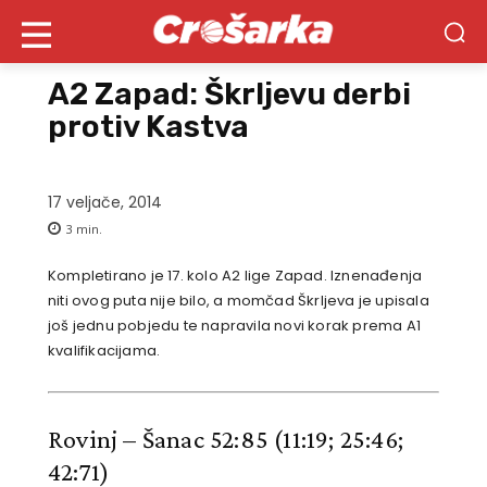
A2 Zapad: Škrljevu derbi
protiv Kastva
17 veljače, 2014
3
min.
Kompletirano je 17. kolo A2 lige Zapad. Iznenađenja
niti ovog puta nije bilo, a momčad Škrljeva je upisala
još jednu pobjedu te napravila novi korak prema A1
kvalifikacijama.
Rovinj – Šanac 52:85
(11:19; 25:46;
42:71)