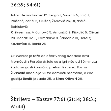
36:39; 54:61)
Istra:
Bezmalinović 12, Sergo 3, Velenik 5, Erlić 7,
Pačarić, Zorić 15, Glušac, Živković 26, Uzjančić,
Behlulović.
Crikvenica:
MIćanović 5, Amančić 9, Piškulić 5, Olivari
20, Mandžuka 6, Komadina 3, Šamanić 13, Deleut,
Kozlevčar 8, Benić 25.
Crikvenica je teže od očekivanog svladala Istru.
Momčad iz Poreča držala se u igri više od 30 minuta
kada su gosti konačno prelomili susret.
Borna
Živković
ubacio je 20 za domaću momčad, a kod
gostiju
Benić
je zabio 25, a
Šime Olivari
20.
Škrljevo – Kastav 77:61
(21:14; 38:31;
61:44)