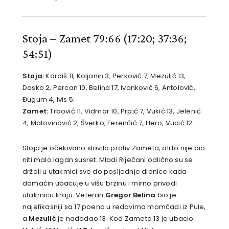
Stoja – Zamet 79:66
(17:20; 37:36;
54:51)
Stoja:
Kordiš 11, Koljanin 3, Perković 7, Mezulić 13,
Dasko 2, Percan 10, Belina 17, Ivanković 6, Antolović,
Đugum 4, Ivis 5.
Zamet:
Trbović 11, Vidmar 10, Prpić 7, Vukić 13, Jelenić
4, Matovinović 2, Šverko, Ferenčić 7, Hero, Vucić 12.
Stoja je očekivano slavila protiv Zameta, ali to nije bio
niti malo lagan susret. Mladi Riječani odlično su se
držali u utakmici sve do posljednje dionice kada
domaćin ubacuje u višu brzinu i mirno privodi
utakmicu kraju. Veteran
Gregor Belina
bio je
najefikasniji sa 17 poena u redovima momčadi iz Pule,
a
Mezulić
je nadodao 13. Kod Zameta 13 je ubacio