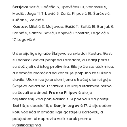
Škrljevo:
Mitić, Gaćeša 5, Lipovščak 10, Ivanovski 9,
Modić , Jugo 11, Trbović 9, Zorić, Filipović 19, Šarčević,
Kučan 9, Velčić 5.
Kastav:
Miletić 3, Maljevac, Gušić 11, Saftić 19, Barljak 6,
Stanić 5, Santini, Savić, Konjević, Prostran, Legović S.
17, Legović A.
U derbiju lige igrače Škrljeva su svladali Kastav. Gosti
su nanizali devet pobjeda zaredom, a zadnji poraz
su doživjeli od istog protivnika. Bila je čvrsta utakmica,
a domaća momčad na koncu je potpuno zasluženo
slavila. Utakmica je prelomljena u trećoj dionici gdje
Škrljevo odlazi na 17 razlike. Do kraja utakmice mirno
su čuvali prednost.
Franko Filipović
bio je
najefikasniji kod pobjednika s 19 poena. Kod gostiju
Saftić
je ubacio 19, a
Sanjin Legović
17. U sljedećem
kolu vodeća momčad lige gostuje u Karlovcu, a
pobjedom bi napravila velik korak prema
kvalifikacijama.