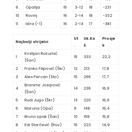
9.
Opatija
15
3-12
18
-231
10.
Rovinj
16
2-14
18
-332
11.
Istra (-1)
16
2-14
17
-381
Ut
Uk.Ko
Prosje
Najbolji strijelci
.
š.
k
Kristijan Razumić
1.
15
333
22,2
(Šan)
2.
Franko Filipović (Škr)
12
213
17,8
3.
Alex Percan (Sto)
15
266
17,7
Branimir Josipović
4.
14
236
16,9
(Šan)
5.
Rudi Jugo (Škr)
13
220
16,9
6
Maruna (Opa)
9
148
16,4
7.
Bruno Lipak (Šan)
10
158
15,8
8.
Edi Starčević (Rov)
15
223
14,9