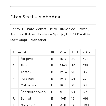
Ghia Staff – slobodna
Parovi 18. kola:
Zamet – Istra, Crikvenica – Rovinj,
Šanac – Škrljevo, Kastav – Opatija, Pula 1981 – Ghia
Staff, Stoja – slobodna.
Poredak
Uk.
Om
Bod
K.Raz.
1.
Škrljevo
15
15-0
30
421
2.
Stoja
16
14-2
30
278
3.
Kastav
16
12-4
28
147
4.
Pula 1981
16
10-6
26
22
5.
Crikvenica
15
10-5
25
193
6.
Šanac Karlovac
15
9-6
24
177
7.
Zamet
15
4-11
19
-96
8.
Ghia Staff
15
4-11
19
-198