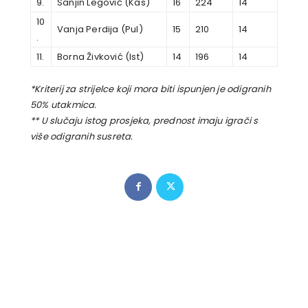
9.
Sanjin Legović (Kas)
16
224
14
10
Vanja Perdija (Pul)
15
210
14
.
11.
Borna Živković (Ist)
14
196
14
*Kriterij za strijelce koji mora biti ispunjen je odigranih
50% utakmica.
** U slučaju istog prosjeka, prednost imaju igrači s
više odigranih susreta.