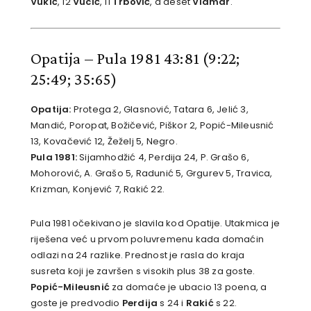
Vukić
, 12
Vucić
, 11
Trbović
, a deset
Vidmar
.
Opatija – Pula 1981 43:81
(9:22;
25:49; 35:65)
Opatija:
Protega 2, Glasnović, Tatara 6, Jelić 3,
Mandić, Poropat, Božičević, Piškor 2, Popić-Mileusnić
13, Kovačević 12, Žeželj 5, Negro.
Pula 1981:
Sijamhodžić 4, Perdija 24, P. Grašo 6,
Mohorović, A. Grašo 5, Radunić 5, Grgurev 5, Travica,
Krizman, Konjević 7, Rakić 22.
Pula 1981 očekivano je slavila kod Opatije. Utakmica je
riješena već u prvom poluvremenu kada domaćin
odlazi na 24 razlike. Prednost je rasla do kraja
susreta koji je završen s visokih plus 38 za goste.
Popić-Mileusnić
za domaće je ubacio 13 poena, a
goste je predvodio
Perdija
s 24 i
Rakić
s 22.