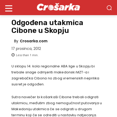
Odgođena utakmica
Cibone u Skopju
By
Crosarka.com
17 prosinca, 2012
Less than 1
min.
U sklopu 14. kola regionalne ABA lige u Skopju bi
trebale snage odmjeriti makedonski MZT-a i
zagrebačka Cibona no zbog vremenskih neprilika
susret je odgođen.
Sutra navečer bi košarkaši Cibone trebali odigrati
utakmicu, međutim zbog nemogućnost putovanja u
Makedoniju utakmica će se odigrati u drugom
terminu koji će se odrediti u nastavku natjecanja.