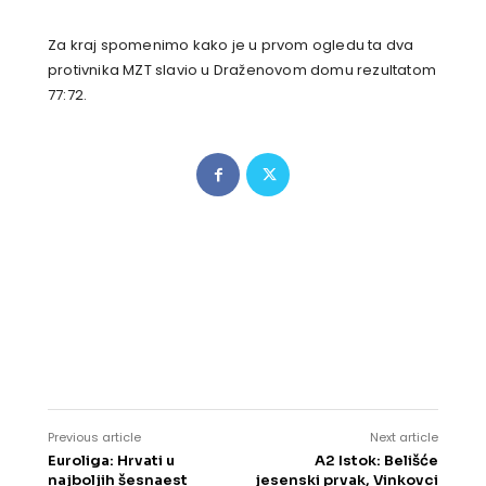
Za kraj spomenimo kako je u prvom ogledu ta dva
protivnika MZT slavio u Draženovom domu rezultatom
77:72.
Previous article
Next article
Euroliga: Hrvati u
A2 Istok: Belišće
najboljih šesnaest
jesenski prvak, Vinkovci