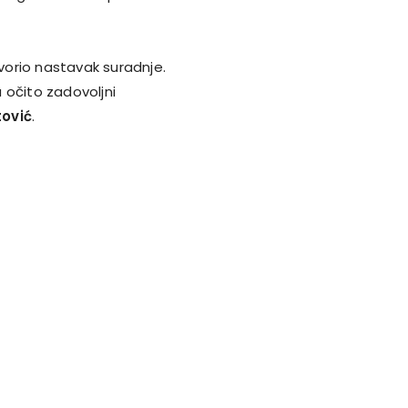
vorio nastavak suradnje.
 očito zadovoljni
tović
.