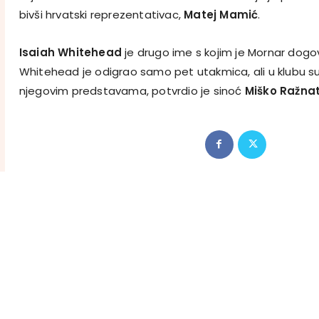
bivši hrvatski reprezentativac,
Matej Mamić
.
Isaiah Whitehead
je drugo ime s kojim je Mornar dogo
Whitehead je odigrao samo pet utakmica, ali u klubu su
njegovim predstavama, potvrdio je sinoć
Miško Ražna