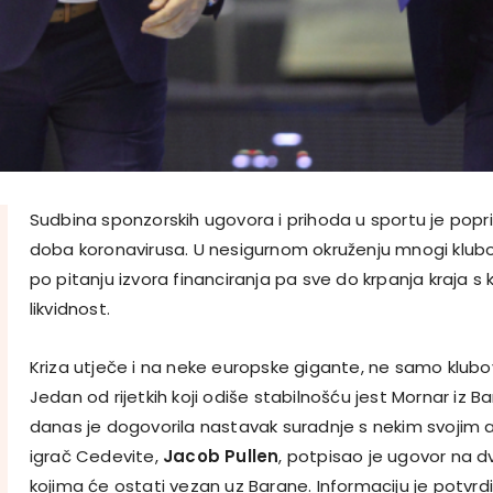
Sudbina sponzorskih ugovora i prihoda u sportu je popr
doba koronavirusa. U nesigurnom okruženju mnogi klubo
po pitanju izvora financiranja pa sve do krpanja kraja s
likvidnost.
Kriza utječe i na neke europske gigante, ne samo klubove 
Jedan od rijetkih koji odiše stabilnošću jest Mornar i
danas je dogovorila nastavak suradnje s nekim svojim a
igrač Cedevite,
Jacob Pullen
, potpisao je ugovor na 
kojima će ostati vezan uz Barane. Informaciju je potvrdi