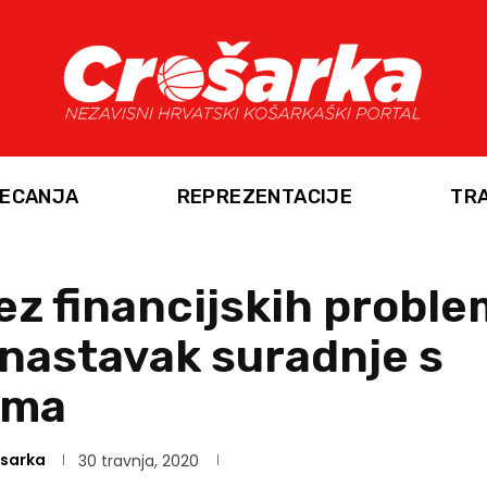
ECANJA
REPREZENTACIJE
TR
ez financijskih proble
nastavak suradnje s
ima
sarka
30 travnja, 2020