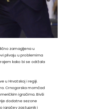
ilično zamagljena u
vi plivaju u problemima
 krajem kako bi se održala
u Hrvatskoj i regiji.
z Bara. Crnogorska momčad
meričkim igračima. Bivši
dvije dodatne sezone
o igračev zastupnik i