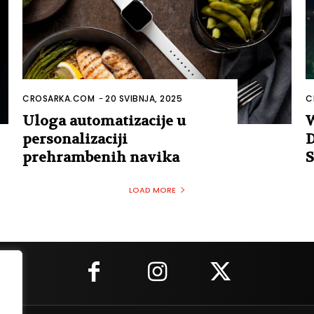
CROSARKA.COM
-
20 SVIBNJA, 2025
C
Uloga automatizacije u
W
personalizaciji
D
prehrambenih navika
S
LOAD MORE