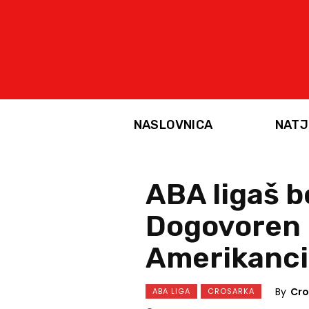
NASLOVNICA
NATJ
ABA ligaš b
Dogovoren 
Amerikanc
By
Cro
ABA LIGA
CROSARKA