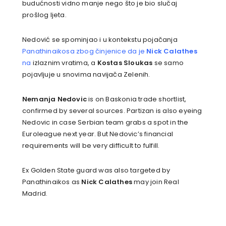
budućnosti vidno manje nego što je bio slučaj
prošlog ljeta.
Nedović se spominjao i u kontekstu pojačanja
Panathinaikosa zbog činjenice da je
Nick Calathes
na
izlaznim vratima, a
Kostas Sloukas
se samo
pojavljuje u snovima navijača Zelenih.
Nemanja Nedovic
is on Baskonia trade shortlist,
confirmed by several sources. Partizan is also eyeing
Nedovic in case Serbian team grabs a spot in the
Euroleague next year. But Nedovic’s financial
requirements will be very difficult to fulfill.
Ex Golden State guard was also targeted by
Panathinaikos as
Nick Calathes
may join Real
Madrid.