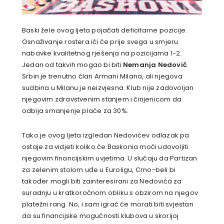
Baski žele ovog ljeta pojačati deficitarne pozicije.
Osnaživanje rostera ići će prije svega u smjeru
nabavke kvalitetnog rješenja na pozicijama 1-2.
Jedan od takvih mogao bi biti
Nemanja Nedović
.
Srbin je trenutno član Armani Milana, ali njegova
sudbina u Milanu je neizvjesna. Klub nije zadovoljan
njegovim zdravstvenim stanjem i činjenicom da
odbija smanjenje plaće za 30%.
Tako je ovog ljeta izgledan Nedovićev odlazak pa
ostaje za vidjeti koliko će Baskonia moći udovoljiti
njegovim financijskim uvjetima. U slučaju da Partizan
za zelenim stolom uđe u Euroligu, Crno-beli bi
također mogli biti zainteresirani za Nedovića za
suradnju u kratkoročnom obliku s obzirom na njegov
platežni rang. No, i sam igrač će morati biti svjestan
da su financijske mogućnosti klubova u skorijoj