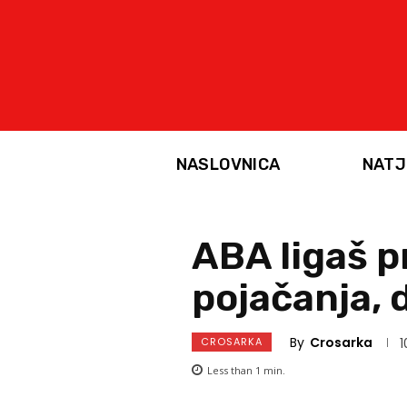
NASLOVNICA
NATJ
ABA ligaš 
pojačanja, 
By
Crosarka
CROSARKA
1
Less than 1
min.