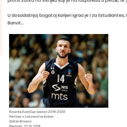
protiv Zadra na Višnjiku koji je na rasporedu u petak, 18.
U dosadašnjoj bogatoj karijeri igrao je i za Estudiantes,
Banvit…
Kosarka EuroCup season 2019-2020
Partizan v Lokomotiva Kuban
Stefan Bircevic
Beograd, 22.10.2019.