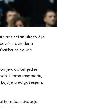
tativac
Stefan Birčević
je
irčević je ovih dana
 Čačka
, te će vrlo
omjeru od tek jedne
odni. Prema rasporedu,
, koja je pred gašenjem,
debi imat će u dvoboju