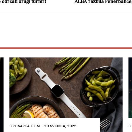
 održati drugi turnir!
ALBA razbila Fenerbahče,
CROSARKA.COM
-
20 SVIBNJA, 2025
C