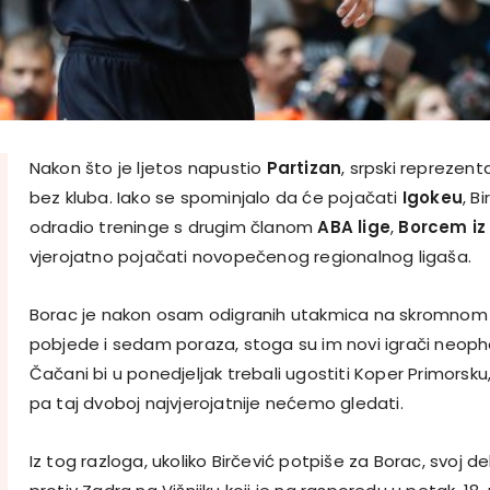
Nakon što je ljetos napustio
Partizan
, srpski reprezen
bez kluba. Iako se spominjalo da će pojačati
Igokeu
, B
odradio treninge s drugim članom
ABA lige
,
Borcem iz
vjerojatno pojačati novopečenog regionalnog ligaša.
Borac je nakon osam odigranih utakmica na skromnom 
pobjede i sedam poraza, stoga su im novi igrači neoph
Čačani bi u ponedjeljak trebali ugostiti Koper Primorsku
pa taj dvoboj najvjerojatnije nećemo gledati.
Iz tog razloga, ukoliko Birčević potpiše za Borac, svoj 