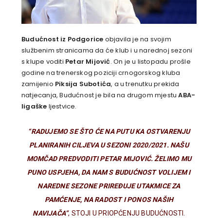
Budućnost iz Podgorice
objavila je na svojim
službenim stranicama da će klub i u narednoj sezoni
s klupe voditi
Petar Mijović
. On je u listopadu prošle
godine na trenerskog poziciji crnogorskog kluba
zamijenio
Piksija Subotića
, a u trenutku prekida
natjecanja, Budućnost je bila na drugom mjestu
ABA-
ligaške
ljestvice.
“RADUJEMO SE ŠTO ĆE NA PUTU KA OSTVARENJU
PLANIRANIH CILJEVA U SEZONI 2020/2021. NAŠU
MOMČAD PREDVODITI PETAR MIJOVIĆ. ŽELIMO MU
PUNO USPJEHA, DA NAM S BUDUĆNOST VOLIJEM I
NAREDNE SEZONE PRIREĐUJE UTAKMICE ZA
PAMĆENJE, NA RADOST I PONOS NAŠIH
NAVIJAČA”
, STOJI U PRIOPĆENJU BUDUĆNOSTI.