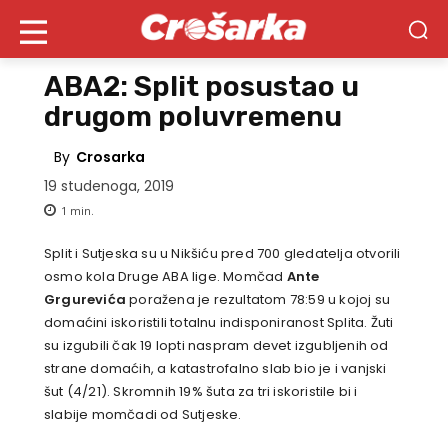
ABA2: Split posustao u
drugom poluvremenu
By
Crosarka
19 studenoga, 2019
1
min.
Split i Sutjeska su u Nikšiću pred 700 gledatelja otvorili
osmo kola Druge ABA lige. Momčad
Ante
Grgurevića
poražena je rezultatom 78:59 u kojoj su
domaćini iskoristili totalnu indisponiranost Splita. Žuti
su izgubili čak 19 lopti naspram devet izgubljenih od
strane domaćih, a katastrofalno slab bio je i vanjski
šut (4/21). Skromnih 19% šuta za tri iskoristile bi i
slabije momčadi od Sutjeske.