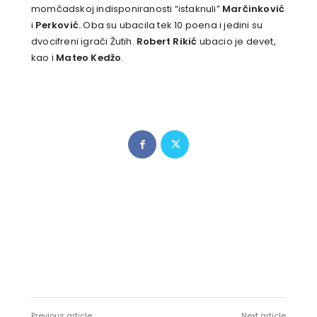
momčadskoj indisponiranosti “istaknuli”
Marčinković
i
Perković.
Oba su ubacila tek 10 poena i jedini su
dvocifreni igrači Žutih.
Robert Rikić
ubacio je devet,
kao i
Mateo Kedžo
.
Previous article
Next article