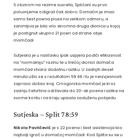
S obzirom na rezime susreta, Splićani su prvo
poluvrijeme odigrali čak dobro. Domaćin je imao
samo šest poena plusa na velikom odmoru, a
zanimljiva je bila vrlo skromna druga dionica u kojoj
je postignut ukupno 21 poen od strane obje
momčadi.
Sutjeska je u nastavku ipak uspjela podići efikasnost
na “normalniju” razinu te u trećoj dionici domaća
momčad stvara dodatnu razliku. U zadnjih deset
minuta ušlo se s rezultatom 59:46 i tu je neizvjesnosti
zapravo došao kraj. Crnogorska momčad je kroz
zadnju četvrtina održavala do 20-ak poena razlike na
svome kontu i na kraju upisala zasluženu pobjedu.
Sutjeska – Split 78:59
Nikola Pavličević
je s 22 poena i šest asistencija bio
najbolji igrač u domaćoj momčadi. Kod Splita su se u