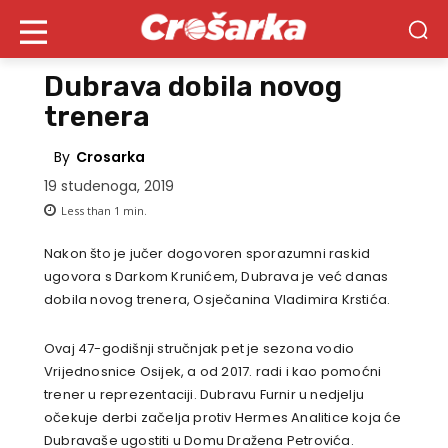
Dubrava dobila novog
trenera
By
Crosarka
19 studenoga, 2019
Less than 1
min.
Nakon što je jučer dogovoren sporazumni raskid
ugovora s Darkom Krunićem, Dubrava je već danas
dobila novog trenera, Osječanina Vladimira Krstića.
Ovaj 47-godišnji stručnjak pet je sezona vodio
Vrijednosnice Osijek, a od 2017. radi i kao pomoćni
trener u reprezentaciji. Dubravu Furnir u nedjelju
očekuje derbi začelja protiv Hermes Analitice koja će
Dubravaše ugostiti u Domu Dražena Petrovića.