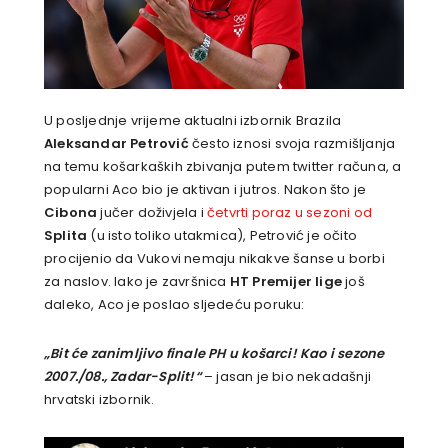
U posljednje vrijeme aktualni izbornik Brazila
Aleksandar Petrović
često iznosi svoja razmišljanja
na temu košarkaških zbivanja putem twitter računa, a
popularni Aco bio je aktivan i jutros. Nakon što je
Cibona
jučer doživjela i
četvrti poraz u sezoni od
Splita
(u isto toliko utakmica), Petrović je očito
procijenio da Vukovi nemaju nikakve šanse u borbi
za naslov. Iako je završnica
HT Premijer lige
još
daleko, Aco je poslao sljedeću poruku:
„Bit će zanimljivo finale PH u košarci! Kao i sezone
2007./08., Zadar-Split!“
– jasan je bio nekadašnji
hrvatski izbornik.