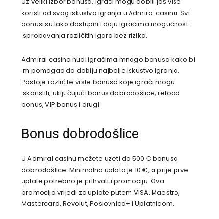
Uz veliki izbor bonusa, igrači mogu dobiti još više
koristi od svog iskustva igranja u Admiral casinu. Svi
bonusi su lako dostupni i daju igračima mogućnost
isprobavanja različitih igara bez rizika.
Admiral casino nudi igračima mnogo bonusa kako bi
im pomogao da dobiju najbolje iskustvo igranja.
Postoje različite vrste bonusa koje igrači mogu
iskoristiti, uključujući bonus dobrodošlice, reload
bonus, VIP bonus i drugi.
Bonus dobrodošlice
U Admiral casinu možete uzeti do
500 € bonusa
dobrodošlice. Minimalna uplata je 10 €, a prije prve
uplate potrebno je prihvatiti promociju. Ova
promocija vrijedi za uplate putem VISA, Maestro,
Mastercard, Revolut, Poslovnica+ i Uplatnicom.