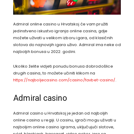
Admiral online casino u Hrvatskoj će vam pružiti
jedinstveno iskustvo igranja online casina, gdje
možete uživati u velikom izboru igara, od klasičnih
slotova do najnovijih igara uživo. Admiral ima neke od
najboljih bonusa u 2022. godini.
Ukoliko želite vidjeti ponudu bonusa dobrodošlice
drugih casina, to možete učiniti klikom na
https://najboljecasino.com/casino/favbet-casino/
.
Admiral casino
Admiral casino u Hrvatskoj je jedan od najboljih
online casina u regiji. U casinu, igrači mogu uživati u
najboljim online casino igrama, uključujući slotove,
rulet, blackjack, baccarat, video poker, igre sa