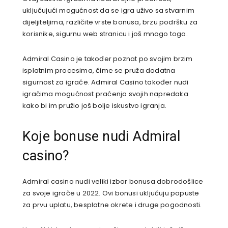
uključujući mogućnost da se igra uživo sa stvarnim
dijeljiteljima, različite vrste bonusa, brzu podršku za
korisnike, sigurnu web stranicu i još mnogo toga.
Admiral Casino je također poznat po svojim brzim
isplatnim procesima, čime se pruža dodatna
sigurnost za igrače. Admiral Casino također nudi
igračima mogućnost praćenja svojih napredaka
kako bi im pružio još bolje iskustvo igranja.
Koje bonuse nudi Admiral
casino?
Admiral casino nudi veliki izbor bonusa dobrodošlice
za svoje igrače u 2022. Ovi bonusi uključuju popuste
za prvu uplatu, besplatne okrete i druge pogodnosti.