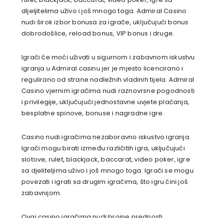
dljeljitelima uživo i još mnogo toga. Admiral Casino
nudi širok izbor bonusa za igrače, uključujući bonus
dobrodošlice, reload bonus, VIP bonus i druge.
Igrači će moći uživati u sigurnom i zabavnom iskustvu
igranja u Admiral casinu jer je mjesto licencirano i
regulirano od strane nadležnih vladinih tijela. Admiral
Casino vjernim igračima nudi raznovrsne pogodnosti
i privilegije, uključujući jednostavne uvjete plaćanja,
besplatne spinove, bonuse i nagradne igre.
Casino nudi igračima nezaboravno iskustvo igranja.
Igrači mogu birati između različitih igra, uključujući
slotove, rulet, blackjack, baccarat, video poker, igre
sa djeliteljima uživo i još mnogo toga. Igrači se mogu
povezati i igrati sa drugim igračima, što igru čini još
zabavnijom.
Ovaj casino igračima nudi brojne prednosti,