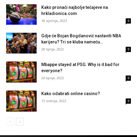
Kako pronaći najbolje tečajeve na
hrkladionica.com
18 siječnja, 2023
0
Gdje će Bojan Bogdanović nastaviti NBA
karijeru? Tri se kluba nameću…
28 lipnja, 2022
0
Mbappe stayed at PSG. Why is it bad for
everyone?
26 lipnja, 2022
0
Kako odabrati online casino?
13 svibnja, 2022
0