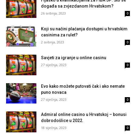
događa sa zvjezdanom Hrvatskom?
26 svibnja, 2023
0
Koji su načini plaćanja dostupni u hrvatskim
casinima za rulet?
2 svibnja, 2023
0
Savjeti za igranje u online casinu
27 siječnja, 2023
0
Evo kako možete putovati čak i ako nemate
puno novaca
27 siječnja, 2023
0
Admiral online casino u Hrvatskoj – bonusi
dobrodošlice u 2022.
18 siječnja, 2023
0