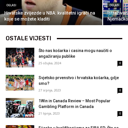
OGLASI
OGLASI
Hrvatske zvijezde u NBA: kvalitetni igrači na
Istraživan
koje se možete kladiti
Njemačkoj
OSTALE VIJESTI
Što nas košarka i casina mogu naučiti o
angažiranju publike
25 ožujka, 2024
0
Svjetsko prvenstvo i hrvatska košarka, gdje
smo?
27 srpnja, 2023
0
1Win in Canada Review – Most Popular
Gambling Platform in Canada
21 lipnja, 2023
0
Fijasko u kvalifikacijama za FIBA SP: Što se