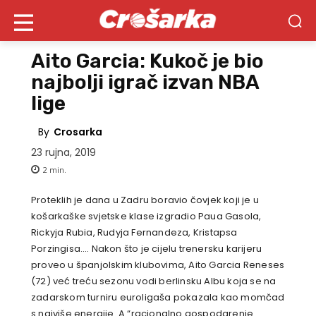
Aito Garcia: Kukoč je bio
najbolji igrač izvan NBA
lige
By
Crosarka
23 rujna, 2019
2
min.
Proteklih je dana u Zadru boravio čovjek koji je u
košarkaške svjetske klase izgradio Paua Gasola,
Rickyja Rubia, Rudyja Fernandeza, Kristapsa
Porzingisa…. Nakon što je cijelu trenersku karijeru
proveo u španjolskim klubovima, Aito Garcia Reneses
(72) već treću sezonu vodi berlinsku Albu koja se na
zadarskom turniru euroligaša pokazala kao momčad
s najviše energije. A “racionalno gospodarenje