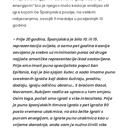
energijom” bio je njegov moto kada je smišljao stil
igre kojom će Španjolska poslije, na velikim
natjecanjima, osvojiti 11 medalja u posljednjih 13
godina.
– Prije 20 godina, Španjolska je bila 10. ili 15.
reprezentacija svijeta, a samo pet godina kasnije
osvojeno je srebro uz minimalan poraz od druge
najjače američke reprezentacije ikad sastavljene.
Prije smo imali puno specijalista poput San
Epifania, koji je bio sjajan šuter, a sada imamo puno
svestranih igrača koji dobro šutiraju, prodiru,
dodaju, igraju odličnu obranu… S braćom Gasol,
Navarrom, Rubijem radilo se upravo u tom smjeru.
Osim toga, počeli smo igrati s više intenziteta. Prije
je puno španjolskih timova igralo s pet igrača 90
posto vremena utakmice, no ako želite igrati s
punom energijom, a igrate puno utakmica kao u
vrijeme današnje, onda vam je nužno činiti više