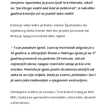
izmjena. Ispočetka je puno ljudi to kritiziralo, vikali
su “pa što ga vadiš sad kad je zabio koš”, a nekoliko
godina kasnije svi su počeli tako raditi.
Kada je vidio kako je Rubio odveo Španjolsku do
svjetskog zlata, trener Aito bio je jako ponosan jer
Ricky je njegovo košarkaško dijete.
– To je poseban igrač. U prvoj momčadi zaigrao je s
14 godina, a olimpijski finale u Pekingu igrao je sa 17
godina provevši na parketu 29 minuta. Još od
najranijih dana, njegov mentalni sklop je bio vrlo
snažan. Premda je igrao protiv dvostruko starijih od
sebe to se nije vidjelo. Sada je svemu pridodao i šut i
ja sam jako zadovoljan s njegovom evolucijom.
Olimpijsko srebro je osvojio i Toni Kukoč kojeg je Aito
1991., tada kao generalni menadžer, silno želio dovesti
u Barcelonu.