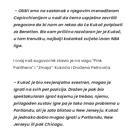
– Otišli smo na sastanak s njegovim menadžerom
Capicchionijem u nadi da ćemo uspješno završiti
pregovore da bi nam on rekao da će Kukoč potpisati
za Benetton. Bio sam prilično razočaran jer je Kukoč,
u tom trenutku, najbolji košarkaš svijeta izvan NBA
lige.
I ovaj naš sugovornik stavio je na vagu “Pink
Panthera” i “Zmaja”. Kukoča i Dražena Petrovića.
– Kukoč je bio nevjerojatno svestran, mogao je
igrati na svih pet pozicija. Dražen je pak bio
spektakularan igrač kojemu je trebao, njemu,
prilagođen sustav igre pa je tako imao problema u
Portlandu, ali je zato blistao u New Jerseyju. Kukoč
je jednako dobro mogao igrati u Portlandu, New
Jerseyu ili pak Chicagu.