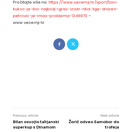
Pročitajte više na:
https://www.vecernji.hr/sport/toni-
kukoc-je-bio-najbolji-igrac-izvan-nba-lige-drazen-
petrovic-je-imao-problema-1346970
–
www.vecernji.hr
Previous article
Next article
Bilan osvojio talijanski
Žorić odveo Samobor do
superkup s Dinamom
trofeja