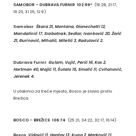
SAMOBOR – DUBRAVA FURNIR 102:99*
(19:28, 21:17,
19:20, 31:25, 12:9)
Samobor
:
Škara 21, Montana, Gionechetti 12,
Mandalinić 17, Srabotnak, Sedlar, Ivanković 20, Žorić
21, Đurinović, Mihalić, Miletić 3, Radulović 2.
Dubrava Furnir
:
Gulam, Vujić, Perić 16, Kos 2,
Hortman 40, Majić 11, Šutalo 15, Smolić 11, Cvitanović,
Jelenek 4.
U utakmici za treće mjesto, Bosco je slavio protiv
Brežica.
BOSCO – BREŽICE 106:74
(25:21, 34:22, 32:17, 16:14)
Bosco
:
Vidović 11, Hordov 13, Kuga 2, Marković 11,