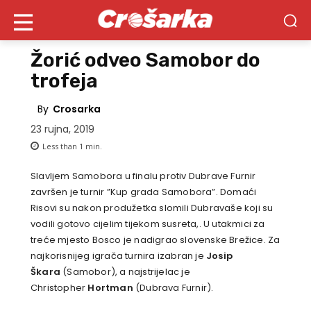
Žorić odveo Samobor do
trofeja
By
Crosarka
23 rujna, 2019
Less than 1
min.
Slavljem Samobora u finalu protiv Dubrave Furnir
završen je turnir ”Kup grada Samobora”. Domaći
Risovi su nakon produžetka slomili Dubravaše koji su
vodili gotovo cijelim tijekom susreta,. U utakmici za
treće mjesto Bosco je nadigrao slovenske Brežice. Za
najkorisnijeg igrača turnira izabran je
Josip
Škara
(Samobor), a najstrijelac je
Christopher
Hortman
(Dubrava Furnir).