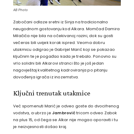
AB Photo
Zabočani odlaze sretni iz Sinja na tradicionalno
neugodnom gostovanju kod Alkara. Momčad Damira
Milačića nije bila na očekivanoj razini, dok su gosti
večeras bili uvijek korak ispred. Veoma dobru
utakmicu odigrao je Gabrijel Marić koji se pokazao
ključnim te je pogađao kada je trebalo. Ponovno su
vrlo solidni bili Alkarovi stranci što je još jedan
nagovještaj kvalitetnog kadroviranja po pitanju
dovođenja igrača iz inozemstva.
Ključni trenutak utakmice
Već spomenuti Marić je odveo goste do dvocifrenog
vodstva, a ubrzo je
Jambrović
tricom odveo Zabok
na plus 15, od čega se Alkar nije mogao oporaviti i tu
je neizvjesnosti došao kraj.