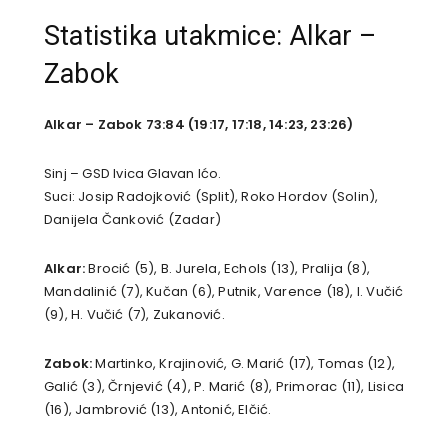
Statistika utakmice: Alkar –
Zabok
Alkar – Zabok 73:84 (19:17, 17:18, 14:23, 23:26)
Sinj – GSD Ivica Glavan Ićo.
Suci: Josip Radojković (Split), Roko Hordov (Solin),
Danijela Čanković (Zadar)
Alkar:
Brocić (5), B. Jurela, Echols (13), Pralija (8),
Mandalinić (7), Kučan (6), Putnik, Varence (18), I. Vučić
(9), H. Vučić (7), Zukanović.
Zabok:
Martinko, Krajinović, G. Marić (17), Tomas (12),
Galić (3), Črnjević (4), P. Marić (8), Primorac (11), Lisica
(16), Jambrović (13), Antonić, Elčić.