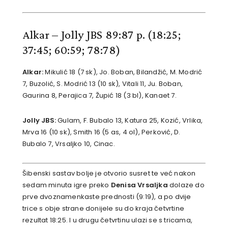
Alkar – Jolly JBS 89:87 p. (18:25;
37:45; 60:59; 78:78)
Alkar:
Mikulić 18 (7 sk), Jo. Boban, Bilandžić, M. Modrić
7, Buzolić, S. Modrić 13 (10 sk), Vitali 11, Ju. Boban,
Gaurina 8, Perajica 7, Župić 18 (3 bl), Kanaet 7.
Jolly JBS:
Gulam, F. Bubalo 13, Katura 25, Kozić, Vrlika,
Mrva 16 (10 sk), Smith 16 (5 as, 4 ol), Perković, D.
Bubalo 7, Vrsaljko 10, Cinac.
Šibenski sastav bolje je otvorio susret te već nakon
sedam minuta igre preko
Denisa Vrsaljka
dolaze do
prve dvoznamenkaste prednosti (9:19), a po dvije
trice s obje strane donijele su do kraja četvrtine
rezultat 18:25. I u drugu četvrtinu ulazi se s tricama,