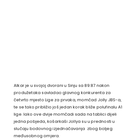
Alkar je u svojoj dvorani u Sinju sa 89:87 nakon
produžetaka savladao glavnog konkurenta za
četvrto mjesto Lige za prvaka, momčad Jolly JBS-a,
te se tako približio još jedan korak bliže polufinalu A1
lige. Iako ove dvije momčadi sada na tablici dijeli
jedna pobjeda, košarkaši Jollya su u prednosti u
slučaju bodovnog izjednačavanja zbog boljeg
međusobnog omjera.