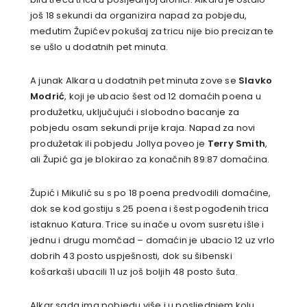
još 18 sekundi da organizira napad za pobjedu,
međutim Župićev pokušaj za tricu nije bio precizan te
se ušlo u dodatnih pet minuta.
A junak Alkara u dodatnih pet minuta zove se
Slavko
Modrić
, koji je ubacio šest od 12 domaćih poena u
produžetku, uključujući i slobodno bacanje za
pobjedu osam sekundi prije kraja. Napad za novi
produžetak ili pobjedu Jollya poveo je
Terry Smith
,
ali Župić ga je blokirao za konačnih 89:87 domaćina.
Župić i Mikulić su s po 18 poena predvodili domaćine,
dok se kod gostiju s 25 poena i šest pogođenih trica
istaknuo Katura. Trice su inače u ovom susretu išle i
jednu i drugu momčad – domaćin je ubacio 12 uz vrlo
dobrih 43 posto uspješnosti, dok su šibenski
košarkaši ubacili 11 uz još boljih 48 posto šuta.
Alkar sada ima pobjedu više i u posljednjem kolu