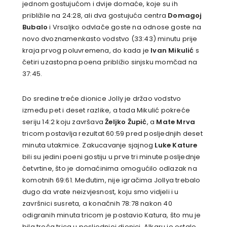
jednom gostujućom i dvije domaće, koje su ih
približile na 24:28, ali dva gostujuća centra
Domagoj
Bubalo
i Vrsaljko odvlače goste na odnose goste na
novo dvoznamenkasto vodstvo (33:43) minutu prije
kraja prvog poluvremena, do kada je
Ivan Mikulić
s
četiri uzastopna poena približio sinjsku momčad na
37:45.
Do sredine treće dionice Jolly je držao vodstvo
između pet i deset razlike, a tada Mikulić pokreće
seriju 14:2 koju završava
Željko Župić
, a
Mate Mrva
tricom postavlja rezultat 60:59 pred posljednjih deset
minuta utakmice. Zakucavanje sjajnog
Luke Kature
bili su jedini poeni gostiju u prve tri minute posljednje
četvrtine, što je domaćinima omogućilo odlazak na
komotnih 69:61. Međutim, nije igračima Jollya trebalo
dugo da vrate neizvjesnost, koju smo vidjeli i u
završnici susreta, a konačnih 78:78 nakon 40
odigranih minuta tricom je postavio Katura, što mu je
bila treća trica u posljednjoj dionici. Alkaru je ostalo