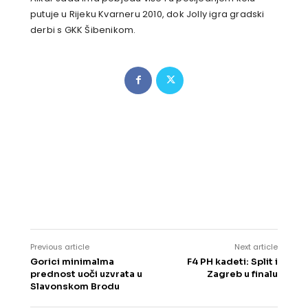
putuje u Rijeku Kvarneru 2010, dok Jolly igra gradski
derbi s GKK Šibenikom.
Previous article
Next article
Gorici minimalma
F4 PH kadeti: Split i
prednost uoči uzvrata u
Zagreb u finalu
Slavonskom Brodu