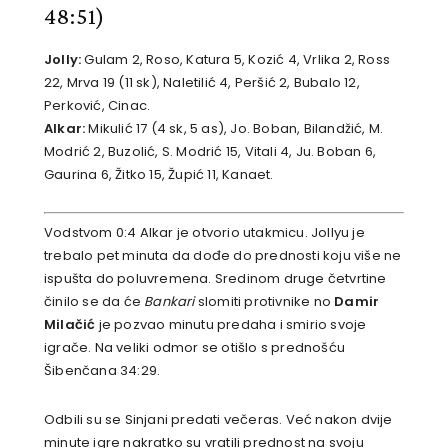
48:51)
Jolly:
Gulam 2, Roso, Katura 5, Kozić 4, Vrlika 2, Ross
22, Mrva 19 (11 sk), Naletilić 4, Peršić 2, Bubalo 12,
Perković, Cinac.
Alkar:
Mikulić 17 (4 sk, 5 as), Jo. Boban, Bilandžić, M.
Modrić 2, Buzolić, S. Modrić 15, Vitali 4, Ju. Boban 6,
Gaurina 6, Žitko 15, Župić 11, Kanaet.
Vodstvom 0:4 Alkar je otvorio utakmicu. Jollyu je
trebalo pet minuta da dođe do prednosti koju više ne
ispušta do poluvremena. Sredinom druge četvrtine
činilo se da će
Bankari
slomiti protivnike no
Damir
Milačić
je pozvao minutu predaha i smirio svoje
igrače. Na veliki odmor se otišlo s prednošću
Šibenčana 34:29.
Odbili su se Sinjani predati večeras. Već nakon dvije
minute igre nakratko su vratili prednost na svoju