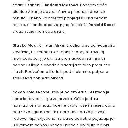
stranu i zabrinuli
Anđelka Matova
. Koncem treće
dionice Alkar je poveo i čuvao prednost desetak
minuta. U nekoliko navrata pobjegli su i na sedam
razlike, ali onda bi se zagrijao “dizelaš”
Ronald Ross
i
vratio svoju momčad u igru.
Slavko Modrić
i
Ivan Mikulić
odlično su odreagirali u
završnici, bili mirne ruke i donijeli pobjedu svojoj
momčadi. Jolly je u finišu promašivao iza linije tri
poena i s linije slobodnih bacanja te tako propustio
slaviti. Podvučemo li crtu ispod utakmice, potpuno
zaslužena pobjeda Alkara.
Nakon pola sezone Jolly je na omjeru 5-4 i izvan je
zone koja vodi u Ligu za prvaka. Očito je da u
najskupljoj momčadi lige ne cvatu ruže i mjesec dana
pauze zasigurno će im dobro doći da zbiju svoje
redove. Nije isključeno niti da se dodatno pojačaju jer
u ovakvom odnosu snaga i nikad slabijoj ligi ne biti