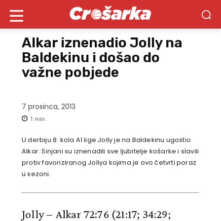
Alkar iznenadio Jolly na
Baldekinu i došao do
važne pobjede
7 prosinca, 2013
1
min.
U derbiju 8. kola A1 lige Jolly je na Baldekinu ugostio
Alkar. Sinjani su iznenadili sve ljubitelje košarke i slavili
protiv favoriziranog Jollya kojima je ovo četvrti poraz
u sezoni.
Jolly – Alkar 72:76
(21:17; 34:29;