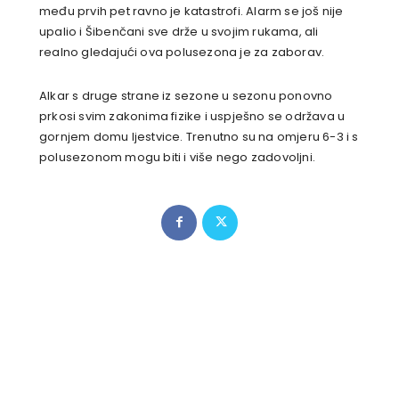
među prvih pet ravno je katastrofi. Alarm se još nije
upalio i Šibenčani sve drže u svojim rukama, ali
realno gledajući ova polusezona je za zaborav.
Alkar s druge strane iz sezone u sezonu ponovno
prkosi svim zakonima fizike i uspješno se održava u
gornjem domu ljestvice. Trenutno su na omjeru 6-3 i s
polusezonom mogu biti i više nego zadovoljni.