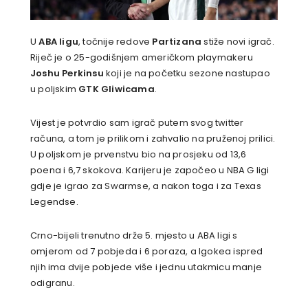
U
ABA ligu
, točnije redove
Partizana
stiže novi igrač.
Riječ je o 25-godišnjem američkom playmakeru
Joshu Perkinsu
koji je na početku sezone nastupao
u poljskim
GTK Gliwicama
.
Vijest je potvrdio sam igrač putem svog twitter
računa, a tom je prilikom i zahvalio na pruženoj prilici.
U poljskom je prvenstvu bio na prosjeku od 13,6
poena i 6,7 skokova. Karijeru je započeo u NBA G ligi
gdje je igrao za Swarmse, a nakon toga i za Texas
Legendse.
Crno-bijeli trenutno drže 5. mjesto u ABA ligi s
omjerom od 7 pobjeda i 6 poraza, a Igokea ispred
njih ima dvije pobjede više i jednu utakmicu manje
odigranu.