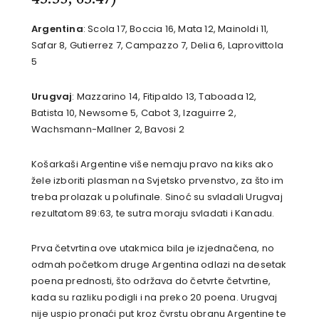
Argentina
: Scola 17, Boccia 16, Mata 12, Mainoldi 11,
Safar 8, Gutierrez 7, Campazzo 7, Delia 6, Laprovittola
5
Urugvaj
: Mazzarino 14, Fitipaldo 13, Taboada 12,
Batista 10, Newsome 5, Cabot 3, Izaguirre 2,
Wachsmann-Mallner 2, Bavosi 2
Košarkaši Argentine više nemaju pravo na kiks ako
žele izboriti plasman na Svjetsko prvenstvo, za što im
treba prolazak u polufinale. Sinoć su svladali Urugvaj
rezultatom 89:63, te sutra moraju svladati i Kanadu.
Prva četvrtina ove utakmica bila je izjednačena, no
odmah početkom druge Argentina odlazi na desetak
poena prednosti, što održava do četvrte četvrtine,
kada su razliku podigli i na preko 20 poena. Urugvaj
nije uspio pronaći put kroz čvrstu obranu Argentine te