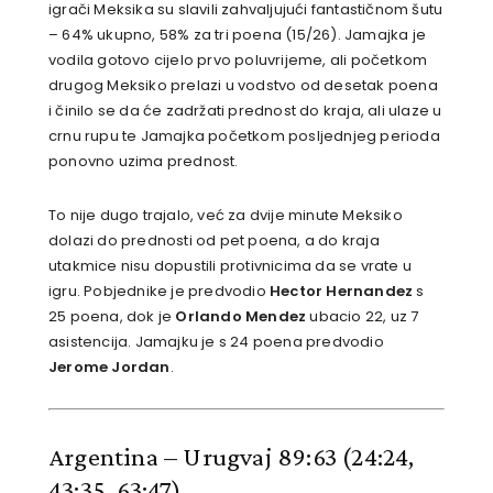
igrači Meksika su slavili zahvaljujući fantastičnom šutu
– 64% ukupno, 58% za tri poena (15/26). Jamajka je
vodila gotovo cijelo prvo poluvrijeme, ali početkom
drugog Meksiko prelazi u vodstvo od desetak poena
i činilo se da će zadržati prednost do kraja, ali ulaze u
crnu rupu te Jamajka početkom posljednjeg perioda
ponovno uzima prednost.
To nije dugo trajalo, već za dvije minute Meksiko
dolazi do prednosti od pet poena, a do kraja
utakmice nisu dopustili protivnicima da se vrate u
igru. Pobjednike je predvodio
Hector Hernandez
s
25 poena, dok je
Orlando Mendez
ubacio 22, uz 7
asistencija. Jamajku je s 24 poena predvodio
Jerome Jordan
.
Argentina – Urugvaj 89:63
(24:24,
43:35, 63:47)