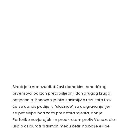
Sinoć je u Venezueli, državi domaćinu Američkog
prvenstva, održan pretposljednji dan drugog kruga
natjecanja. Ponovno je bilo zanimljivih rezultata i tak
će se danas podijeliti “ulaznice” za doigravanje, jer
se pet ekipa bori za tri preostala mjesta, dok je
Portoriko nevjerojatnim preokretom protiv Venezuele
uspio osigurati plasman među četiri najbolje ekipe.