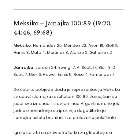
Meksiko – Jamajka 100:89
(19:20,
44:46, 69:68)
Meksiko
: Hernandez 25, Mendez 22, Ayon 19, Stoll 15,
Harris 8, Mata 4, Martinez 3, Alonzo 2, Gutierrez 2
Jamajka
: Jordan 24, Ewing 17, A. Scott 17, Blair 8, D.
Scott 7, Uter 6, Howell Ennis 5, Rose 4, Fernandez 1
Do četvrte pobjede došla je reprezentacija Meksika
svladavši Jamajku rezultatom 100:89. Jamajčani su
jučer sve iznenadili slavljem nad Argentinom, no još
jedno iznenađenje se ipak nije dogodilo te je
Jamajka ostala bez šansi za prolazak u polufinale.
Igrala se vrlo atraktivna košarka za gledatelje, a