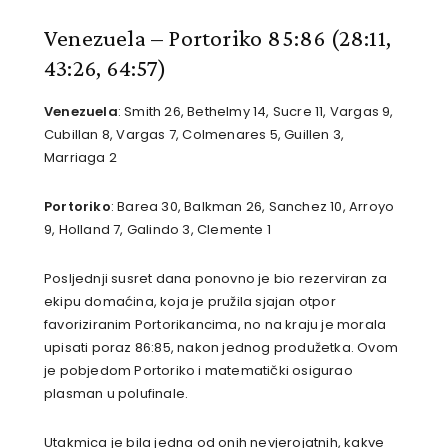
Venezuela – Portoriko 85:86
(28:11,
43:26, 64:57)
Venezuela
: Smith 26, Bethelmy 14, Sucre 11, Vargas 9,
Cubillan 8, Vargas 7, Colmenares 5, Guillen 3,
Marriaga 2
Portoriko
: Barea 30, Balkman 26, Sanchez 10, Arroyo
9, Holland 7, Galindo 3, Clemente 1
Posljednji susret dana ponovno je bio rezerviran za
ekipu domaćina, koja je pružila sjajan otpor
favoriziranim Portorikancima, no na kraju je morala
upisati poraz 86:85, nakon jednog produžetka. Ovom
je pobjedom Portoriko i matematički osigurao
plasman u polufinale.
Utakmica je bila jedna od onih nevjerojatnih, kakve