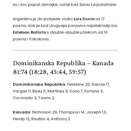
su i oni, poput Jamajke, ostali bez šansi za polufinale.
Argentinu je do pobjede vodio
Luis Scola
sa 17
poena, dok je kod Urugvaja ponovno najistaknutiji bio
Esteban Batista
s
double-double
učinkom od 10
poena i 11 skokova.
Dominikanska Republika – Kanada
81:74
(18:28, 45:44, 59:57)
Dominikanska Republika
: Feldeine 20, Garcia 17,
Vargas 11, Baez 11, Martinez 8, Sosa 7, Fortuna 3,
Coronado 2, Towns 2
Kanada
: Nicholson 29, Thompson 14, Joseph 13,
Heslip 12, Rautins 4, Anthony 2