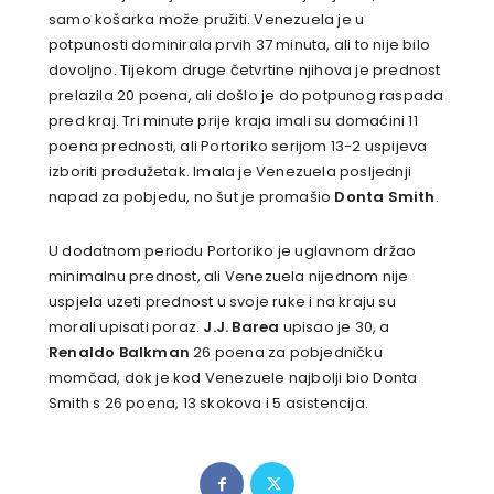
samo košarka može pružiti. Venezuela je u
potpunosti dominirala prvih 37 minuta, ali to nije bilo
dovoljno. Tijekom druge četvrtine njihova je prednost
prelazila 20 poena, ali došlo je do potpunog raspada
pred kraj. Tri minute prije kraja imali su domaćini 11
poena prednosti, ali Portoriko serijom 13-2 uspijeva
izboriti produžetak. Imala je Venezuela posljednji
napad za pobjedu, no šut je promašio
Donta Smith
.
U dodatnom periodu Portoriko je uglavnom držao
minimalnu prednost, ali Venezuela nijednom nije
uspjela uzeti prednost u svoje ruke i na kraju su
morali upisati poraz.
J.J. Barea
upisao je 30, a
Renaldo Balkman
26 poena za pobjedničku
momčad, dok je kod Venezuele najbolji bio Donta
Smith s 26 poena, 13 skokova i 5 asistencija.