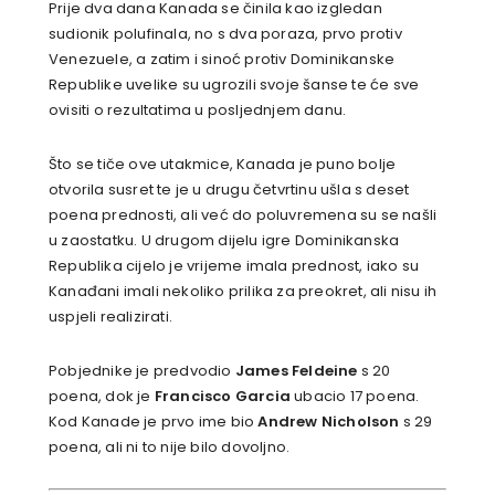
Prije dva dana Kanada se činila kao izgledan
sudionik polufinala, no s dva poraza, prvo protiv
Venezuele, a zatim i sinoć protiv Dominikanske
Republike uvelike su ugrozili svoje šanse te će sve
ovisiti o rezultatima u posljednjem danu.
Što se tiče ove utakmice, Kanada je puno bolje
otvorila susret te je u drugu četvrtinu ušla s deset
poena prednosti, ali već do poluvremena su se našli
u zaostatku. U drugom dijelu igre Dominikanska
Republika cijelo je vrijeme imala prednost, iako su
Kanađani imali nekoliko prilika za preokret, ali nisu ih
uspjeli realizirati.
Pobjednike je predvodio
James Feldeine
s 20
poena, dok je
Francisco Garcia
ubacio 17 poena.
Kod Kanade je prvo ime bio
Andrew Nicholson
s 29
poena, ali ni to nije bilo dovoljno.