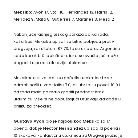
Meksiko
: Ayon 17, Stoll 16, Hernandez 13, Harris 12,
Mendez 9, Mata 8, Gutierrez 7, Martinez 3, Meza 2
Nakon jučerašnjeg teškog poraza od Kanada,
košarkaši Meksika upisali su bitnu pobjedu protiv
Urugvaja, rezultatom 87:73, te su uz poraz Argentine
sada korak bliži polufinalu, iako se svašta još može
dogoditi u preostale dvije utakmice.
Meksikanci si zaspali na početku utakmice te se
odmah našli u zaostatku 7:0, ali ubrzo su poveli 10:9 i
od tada malo po malo gradili prednost kroz
utakmicu, više ni ne dopuštajući Urugvaju da dođe u
priliku za preokret.
Gustavo Ayon
bio je najbolji kod Meksika sa 17
poena, dok je
Hector Hernandez
upisao 13 poena i
10 skokova. Fantastičnu utakmicu za Urugvaj pružio je