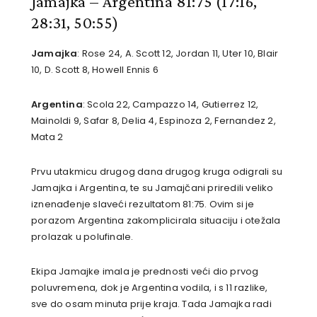
Jamajka – Argentina 81:75
(17:16,
28:31, 50:55)
Jamajka
: Rose 24, A. Scott 12, Jordan 11, Uter 10, Blair
10, D. Scott 8, Howell Ennis 6
Argentina
: Scola 22, Campazzo 14, Gutierrez 12,
Mainoldi 9, Safar 8, Delia 4, Espinoza 2, Fernandez 2,
Mata 2
Prvu utakmicu drugog dana drugog kruga odigrali su
Jamajka i Argentina, te su Jamajčani priredili veliko
iznenađenje slaveći rezultatom 81:75. Ovim si je
porazom Argentina zakomplicirala situaciju i otežala
prolazak u polufinale.
Ekipa Jamajke imala je prednosti veći dio prvog
poluvremena, dok je Argentina vodila, i s 11 razlike,
sve do osam minuta prije kraja. Tada Jamajka radi