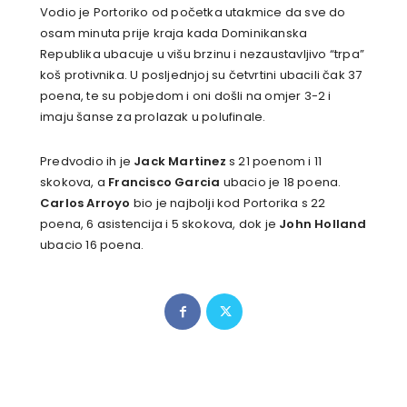
Vodio je Portoriko od početka utakmice da sve do
osam minuta prije kraja kada Dominikanska
Republika ubacuje u višu brzinu i nezaustavljivo “trpa”
koš protivnika. U posljednjoj su četvrtini ubacili čak 37
poena, te su pobjedom i oni došli na omjer 3-2 i
imaju šanse za prolazak u polufinale.
Predvodio ih je
Jack Martinez
s 21 poenom i 11
skokova, a
Francisco Garcia
ubacio je 18 poena.
Carlos Arroyo
bio je najbolji kod Portorika s 22
poena, 6 asistencija i 5 skokova, dok je
John Holland
ubacio 16 poena.