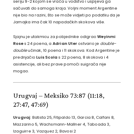
seriju 9-2 kojom se vraća u vodstvo i uspijeva ga
sačuvati do samoga kraja. Voljni moment Argentine
nije bio na razini, što se može vidjeti po podatku da je
Jamajka ima čak 10 napadačkih skokova više.
Sjajnu je utakmicu za pobjednike odigrao
Weyinmi
Rose
s 24 poena, a
Adrian Uter
ostvario je
double-
double
učinak, 10 poena i 11 skokova. Kod Argentine je
prednjačio
Luis Scola
s 22 poena, 8 skokova i 4
asistencije, ali bez prave pomoći suigrača nije
mogao.
Urugvaj – Meksiko 73:87
(11:18,
27:47, 47:69)
Urugvaj
: Batista 25, Fitipaldo 13, Garcia 8, Calfani 8,
Mazzarino 5, Wachsmann-Mallner 4, Taboada 3,
Izaguirre 3, Vazquez 2, Bavosi 2