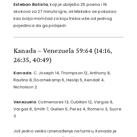
Esteban Batista
, koji je ubilježio 25 poena i 19
skokova za 27 minuta igre, ali Meksiko se pokazao
kao bolja momčad za koju treba više od jednog
pojedinca da ga pobijedi.
Kanada – Venezuela 59:64
(14:16,
26:35, 40:49)
Kanada
: C. Joseph 14, Thompson 12, Anthony 8,
Rautins 8, Doornekamp 6, Heslip 5, Kendall 4,
Nicholson 2
Venezuela
: Colmenares 13, Cubillan 12, Vargas 9,
Vargas 8, Smith 7, Guillen 5, Perez 4, Romero 3, Sucre
3
Još jedno veliko iznenađenje na turniru, Kanada je