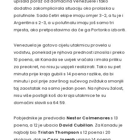
upisala poraz od domaćina Venezuele i tako
dodatno zakomplicirala situaciju oko prolaska u
polufinale. Sada četiri ekipe imaju omjer 3-2, a tu je i
Argentina s 2-3, a u polufinalu imaju još samo tri
mjesta, ako pretpostavimo da će ga Portoriko izboriti.
Venezuela je gotovo cijelu utakmicu provela u
vodstvu, ponekad je njihova prednost iznosila i preko
10 poena, ali Kanada se uvijek vraćala i imala priliku
za preokret, no nisu ju uspjeli realizirati. Tako su pet
minuta prije kraja gubili s 14 poena razlike, da bi
minutu i pol prije završnog sučevog zvižduka smanjili
taj zaostatak na samo jedan poen. Na njihovu žalost,
nisu više postigli koš do kraja utakmice te su
domaćini slavili sa 64:59.
Pobjednike je predvodio
Nestor Colmenares
s 13
poena, a 12 je ubacio
David Cubillan
. Za Kanadu je
najbolji bio
Tristan Thompson
s 12 poena i 20
skokova, dok je
Cory Joseph
upisao 14 poena.