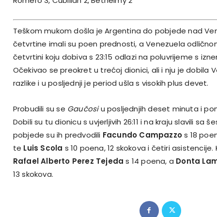
Romero 3, Cubillan 2, Bethelmy 2
Teškom mukom došla je Argentina do pobjede nad Ve
četvrtine imali su poen prednosti, a Venezuela odlično
četvrtini koju dobiva s 23:15 odlazi na poluvrijeme s iz
Očekivao se preokret u trećoj dionici, ali i nju je dobil
razlike i u posljednji je period ušla s visokih plus devet.
Probudili su se
Gaučosi
u posljednjih deset minuta i po
Dobili su tu dionicu s uvjerljivih 26:11 i na kraju slavili sa 
pobjede su ih predvodili
Facundo Campazzo
s 18 poen
te
Luis Scola
s 10 poena, 12 skokova i četiri asistencije
Rafael Alberto Perez Tejeda
s 14 poena, a
Donta Lam
13 skokova.