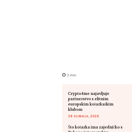
2
min.
Crypto4me najavljuje
partnerstvo s elitnim
europskim košarkaškim
klubom
28 SVIBNJA, 2026
Što košarka ima zajedničko s