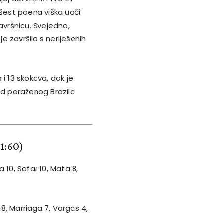
 šest poena viška uoči
avršnicu. Svejedno,
je završila s neriješenih
i 13 skokova, dok je
Kod poraženog Brazila
51:60)
 10, Safar 10, Mata 8,
s 8, Marriaga 7, Vargas 4,