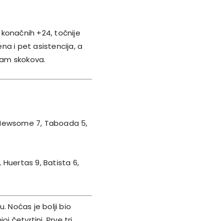
a konačnih +24, točnije
na i pet asistencija, a
dam skokova.
0, Newsome 7, Taboada 5,
, Huertas 9, Batista 6,
. Noćas je bolji bio
j četvrtini. Prve tri