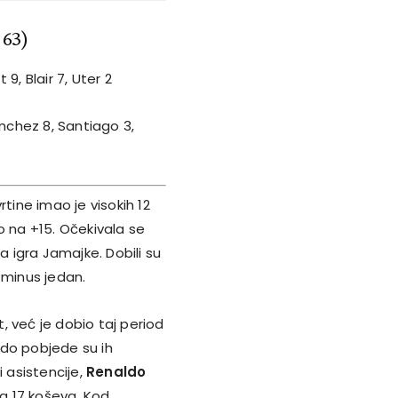
:63)
 9, Blair 7, Uter 2
anchez 8, Santiago 3,
tine imao je visokih 12
 na +15. Očekivala se
a igra Jamajke. Dobili su
 minus jedan.
t, već je dobio taj period
a do pobjede su ih
i asistencije,
Renaldo
a 17 koševa. Kod