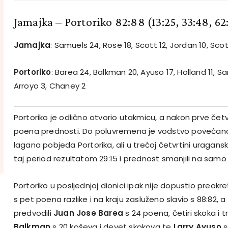
Jamajka – Portoriko 82:88
(13:25, 33:48, 62
Jamajka
: Samuels 24, Rose 18, Scott 12, Jordan 10, Scott
Portoriko
: Barea 24, Balkman 20, Ayuso 17, Holland 11, S
Arroyo 3, Chaney 2
Portoriko je odlično otvorio utakmicu, a nakon prve četvr
poena prednosti. Do poluvremena je vodstvo povećano
lagana pobjeda Portorika, ali u trećoj četvrtini uragansk
taj period rezultatom 29:15 i prednost smanjili na samo
Portoriko u posljednjoj dionici ipak nije dopustio preokre
s pet poena razlike i na kraju zasluženo slavio s 88:82, 
predvodili
Juan Jose Barea
s 24 poena, četiri skoka i tr
Balkman
s 20 koševa i devet skokova te
Larry Ayuso
s