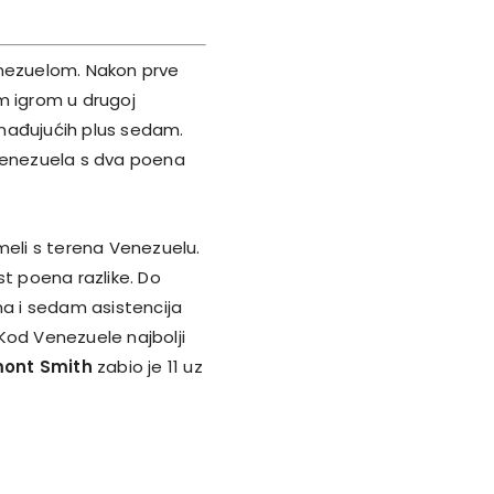
nezuelom. Nakon prve
m igrom u drugoj
nenađujućih plus sedam.
a Venezuela s dva poena
meli s terena Venezuelu.
šest poena razlike. Do
a i sedam asistencija
. Kod Venezuele najbolji
ont Smith
zabio je 11 uz