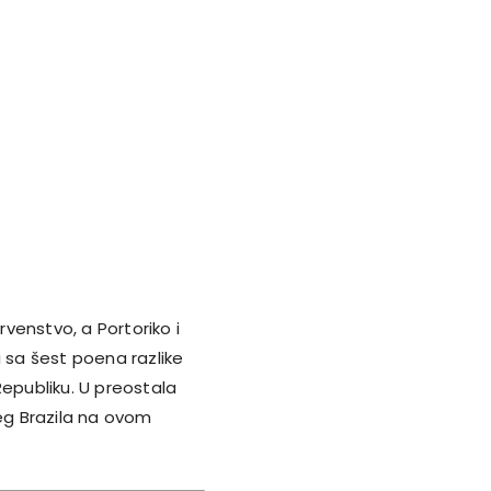
venstvo, a Portoriko i
ji sa šest poena razlike
Republiku. U preostala
šeg Brazila na ovom