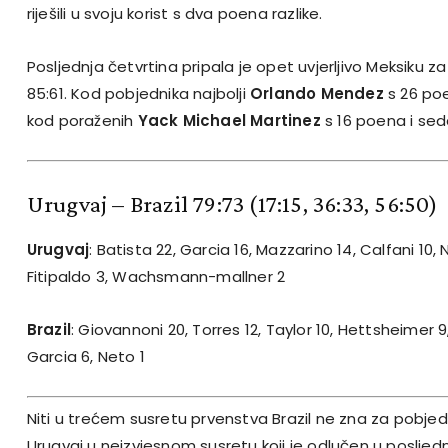
riješili u svoju korist s dva poena razlike.
Posljednja četvrtina pripala je opet uvjerljivo Meksiku z
85:61. Kod pobjednika najbolji
Orlando Mendez
s 26 poe
kod poraženih
Yack Michael Martinez
s 16 poena i se
Urugvaj – Brazil 79:73
(17:15, 36:33, 56:50)
Urugvaj
: Batista 22, Garcia 16, Mazzarino 14, Calfani 1
Fitipaldo 3, Wachsmann-mallner 2
Brazil
: Giovannoni 20, Torres 12, Taylor 10, Hettsheimer 9
Garcia 6, Neto 1
Niti u trećem susretu prvenstva Brazil ne zna za pobjedu
Urugvaj u neizvjesnom susretu koji je odlučen u posljednjo