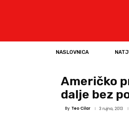
NASLOVNICA
NATJ
Američko pr
dalje bez p
By
Teo Cilar
3 rujna, 2013