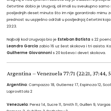
četvrtine dobio je Urugvaj, ali imali su sveukupno samo
posljednjih deset minuta što im nije garantiralo mirnu z
prednost su uspješno održali u posljednjoj četvrtini koja 
23:23.
Najbolji kod Urugvaja bio je
Esteban Batista
s 22 poena 
Leandro Garcia
zabio 16 uz šest skokova i tri asista. 
Guilherme Giovannoni
s 20 koševa i devet skokova.
Argentina – Venezuela 77:71
(22:21, 37:44, 
Argentina
: Campazzo 18, Gutierrez 17, Espinoza 12, Scola
Laprovittola 2
Venezuela
: Perez 14, Sucre 11, Smith 11, Guillen 9, Varga