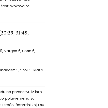
 šest skokova te
(20:29, 31:45,
11, Vargas 6, Sosa 6,
ernandez 5, Stoll 5, Mata
edu na prvenstvu iz isto
a do poluvremena su
 u trećoj četvrtini koju su