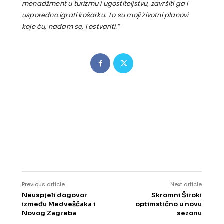
menadžment u turizmu i ugostiteljstvu, završiti ga i
usporedno igrati košarku. To su moji životni planovi
koje ću, nadam se, i ostvariti.”
Previous article
Next article
Neuspjeli dogovor
Skromni Široki
između Medveščaka i
optimstično u novu
Novog Zagreba
sezonu