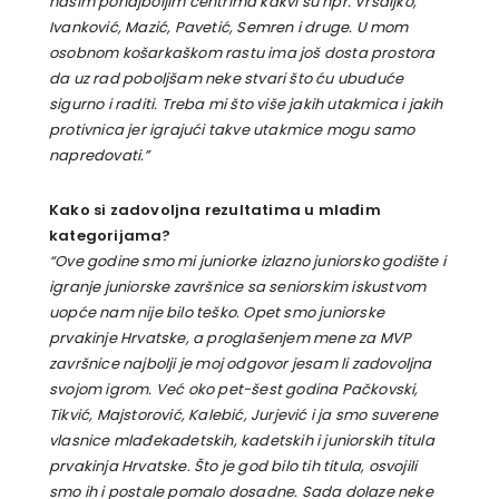
našim ponajboljim centrima kakvi su npr. Vrsaljko,
Ivanković, Mazić, Pavetić, Semren i druge. U mom
osobnom košarkaškom rastu ima još dosta prostora
da uz rad poboljšam neke stvari što ću ubuduće
sigurno i raditi. Treba mi što više jakih utakmica i jakih
protivnica jer igrajući takve utakmice mogu samo
napredovati.”
Kako si zadovoljna rezultatima u mlađim
kategorijama?
“Ove godine smo mi juniorke izlazno juniorsko godište i
igranje juniorske završnice sa seniorskim iskustvom
uopće nam nije bilo teško. Opet smo juniorske
prvakinje Hrvatske, a proglašenjem mene za MVP
završnice najbolji je moj odgovor jesam li zadovoljna
svojom igrom. Već oko pet-šest godina Pačkovski,
Tikvić, Majstorović, Kalebić, Jurjević i ja smo suverene
vlasnice mlađekadetskih, kadetskih i juniorskih titula
prvakinja Hrvatske. Što je god bilo tih titula, osvojili
smo ih i postale pomalo dosadne. Sada dolaze neke