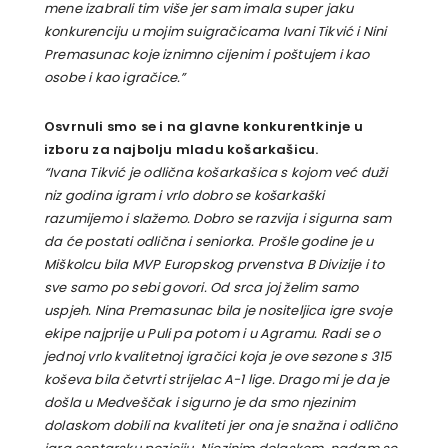
mene izabrali tim više jer sam imala super jaku
konkurenciju u mojim suigračicama Ivani Tikvić i Nini
Premasunac koje iznimno cijenim i poštujem i kao
osobe i kao igračice.”
Osvrnuli smo se i na glavne konkurentkinje u
izboru za najbolju mladu košarkašicu.
“Ivana Tikvić je odlična košarkašica s kojom već duži
niz godina igram i vrlo dobro se košarkaški
razumijemo i slažemo. Dobro se razvija i sigurna sam
da će postati odlična i seniorka. Prošle godine je u
Miškolcu bila MVP Europskog prvenstva B Divizije i to
sve samo po sebi govori. Od srca joj želim samo
uspjeh. Nina Premasunac bila je nositeljica igre svoje
ekipe najprije u Puli pa potom i u Agramu. Radi se o
jednoj vrlo kvalitetnoj igračici koja je ove sezone s 315
koševa bila četvrti strijelac A-1 lige. Drago mi je da je
došla u Medveščak i sigurno je da smo njezinim
dolaskom dobili na kvaliteti jer ona je snažna i odlično