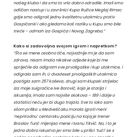
našeg kluba i da smo to vrlo dobro odradile. Imali smo
odličan nastup i u završnici Kupa Ružice Meglaj Rimac
gdje smo odigrali jednu kvalitetnu utakmicu protiv
Gospićanki i ako gledamo koš razliku u Kupu smo bile
treće – odmah iza Gospića i Novog Zagreba.”
Kako si zadovoljna svojom igrom i napretkom?
“Što se mene osobno tiče, najvažnije mi je da sam
zdrava, nisam imala nikakve ozljede koje bi me
spriječile da odigram sve prvoligaške i kup utakmice, i
odigrala sam ih. U dvadeset prvoligaških utakmica
postigla sam 257 koševa, drugi sam klupski strijelac
iza moje suigračice Ive Borović, koja je starija i
iskusnija, imala sam najviše skokova – 189 i dalje o
statistici neću jer bi dugo trajalo. Sve to iako sam
silom prilika u Medveščaku morala igrati meni
‘neprirodnu’ centarsku poziciju na kojoj je trener
Braslav Turić mijenjao mene i Ivanu Tikvić. No, i to je
jedno dobro iskustvo jer smo bile u prilici ‘tući’ se s