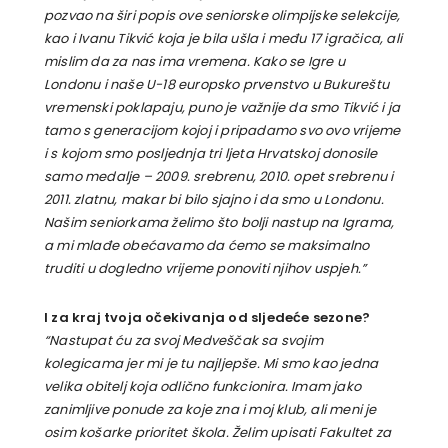
pozvao na širi popis ove seniorske olimpijske selekcije,
kao i Ivanu Tikvić koja je bila ušla i među 17 igračica, ali
mislim da za nas ima vremena. Kako se Igre u
Londonu i naše U-18 europsko prvenstvo u Bukureštu
vremenski poklapaju, puno je važnije da smo Tikvić i ja
tamo s generacijom kojoj i pripadamo svo ovo vrijeme
i s kojom smo posljednja tri ljeta Hrvatskoj donosile
samo medalje – 2009. srebrenu, 2010. opet srebrenu i
2011. zlatnu, makar bi bilo sjajno i da smo u Londonu.
Našim seniorkama želimo što bolji nastup na Igrama,
a mi mlađe obećavamo da ćemo se maksimalno
truditi u dogledno vrijeme ponoviti njihov uspjeh.”
I za kraj tvoja očekivanja od sljedeće sezone?
“Nastupat ću za svoj Medveščak sa svojim
kolegicama jer mi je tu najljepše. Mi smo kao jedna
velika obitelj koja odlično funkcionira. Imam jako
zanimljive ponude za koje zna i moj klub, ali meni je
osim košarke prioritet škola. Želim upisati Fakultet za