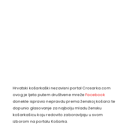
Hrvatski košarkaški nezavisni portal Crosarka.com
ovog je ljeta putem društvene mreže
Facebook
donekle ispravio nepravdu prema ženskoj košarci te
dopunio glasovanje za najbolju mladu žensku
košarkašicu koju redovito zaboravljaju u svom
izborom na portalu Košarka.