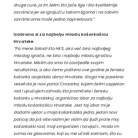
druge cure, ja im želim što jače lige i što kvalitetnije
završnice jer se igrajući u takvim ligama i na takvim
završnicama može jedino napredovati.”
Izabrana si za najbolju mladu košarkašicu
Hrvatske.
“Pa mene žalosti što HKS, ako već bira najboljeg
mladog igrača, ne bira i najbolju mladu igračicu
Hrvatske. Mislim da smo to zavrijedile svojim
rezultatima, a ako ćemo pošteno ove godine je ženska
košarka osvjetlala obraz Hrvatske. Stoga me posebno
veseli da je novi portal Crosarka, kojem želim uspješan
rad i upućujem zahvalu što promičete i žensku
košarku u Hrvatskoj, organizirao izbor za najbolju
mladu košarkašicu Hrvatske. Jest taj izbor mi je
dodatni vjetar u moja košarkaška jedra, jedan novi
poticaj da još više radim jer vidim da ljudi prate moj
košarkaški rast, moji simpatizeri i navijači… Hvala im
svima na glasovima, koji su me učinili sretnom, što su