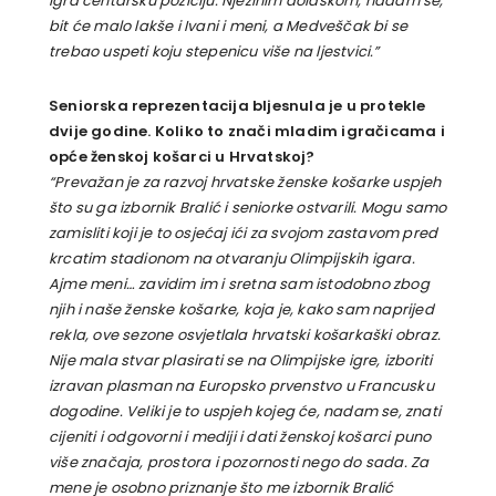
igra centarsku poziciju. Njezinim dolaskom, nadam se,
bit će malo lakše i Ivani i meni, a Medveščak bi se
trebao uspeti koju stepenicu više na ljestvici.”
Seniorska reprezentacija bljesnula je u protekle
dvije godine. Koliko to znači mladim igračicama i
opće ženskoj košarci u Hrvatskoj?
“Prevažan je za razvoj hrvatske ženske košarke uspjeh
što su ga izbornik Bralić i seniorke ostvarili. Mogu samo
zamisliti koji je to osjećaj ići za svojom zastavom pred
krcatim stadionom na otvaranju Olimpijskih igara.
Ajme meni… zavidim im i sretna sam istodobno zbog
njih i naše ženske košarke, koja je, kako sam naprijed
rekla, ove sezone osvjetlala hrvatski košarkaški obraz.
Nije mala stvar plasirati se na Olimpijske igre, izboriti
izravan plasman na Europsko prvenstvo u Francusku
dogodine. Veliki je to uspjeh kojeg će, nadam se, znati
cijeniti i odgovorni i mediji i dati ženskoj košarci puno
više značaja, prostora i pozornosti nego do sada. Za
mene je osobno priznanje što me izbornik Bralić