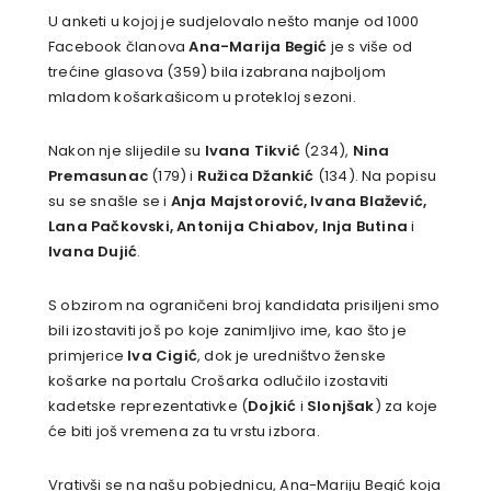
U anketi u kojoj je sudjelovalo nešto manje od 1000
Facebook članova
Ana-Marija Begić
je s više od
trećine glasova (359) bila izabrana najboljom
mladom košarkašicom u protekloj sezoni.
Nakon nje slijedile su
Ivana Tikvić
(234),
Nina
Premasunac
(179) i
Ružica Džankić
(134). Na popisu
su se snašle se i
Anja Majstorović, Ivana Blažević,
Lana Pačkovski, Antonija Chiabov, Inja Butina
i
Ivana Dujić
.
S obzirom na ograničeni broj kandidata prisiljeni smo
bili izostaviti još po koje zanimljivo ime, kao što je
primjerice
Iva Cigić
, dok je uredništvo ženske
košarke na portalu Crošarka odlučilo izostaviti
kadetske reprezentativke (
Dojkić
i
Slonjšak
) za koje
će biti još vremena za tu vrstu izbora.
Vrativši se na našu pobjednicu, Ana-Mariju Begić koja