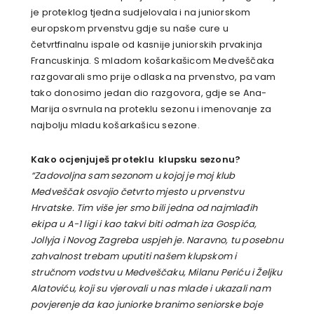
je proteklog tjedna sudjelovala i na juniorskom
europskom prvenstvu gdje su naše cure u
četvrtfinalnu ispale od kasnije juniorskih prvakinja
Francuskinja. S mladom košarkašicom Medveščaka
razgovarali smo prije odlaska na prvenstvo, pa vam
tako donosimo jedan dio razgovora, gdje se Ana-
Marija osvrnula na proteklu sezonu i imenovanje za
najbolju mladu košarkašicu sezone.
Kako ocjenjuješ proteklu klupsku sezonu?
“Zadovoljna sam sezonom u kojoj je moj klub
Medveščak osvojio četvrto mjesto u prvenstvu
Hrvatske. Tim više jer smo bili jedna od najmlađih
ekipa u A-1 ligi i kao takvi biti odmah iza Gospića,
Jollyja i Novog Zagreba uspjeh je. Naravno, tu posebnu
zahvalnost trebam uputiti našem klupskom i
stručnom vodstvu u Medveščaku, Milanu Periću i Željku
Alatoviću, koji su vjerovali u nas mlade i ukazali nam
povjerenje da kao juniorke branimo seniorske boje