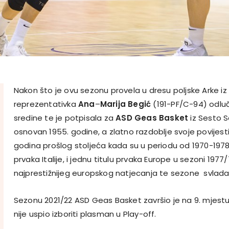
Nakon što je ovu sezonu provela u dresu poljske Arke iz
reprezentativka
Ana
–
Marija
Begić
(191-PF/C-94) odluč
sredine te je potpisala za
ASD Geas Basket
iz Sesto S
osnovan 1955. godine, a zlatno razdoblje svoje povijesti
godina prošlog stoljeća kada su u periodu od 1970-1978.
prvaka Italije, i jednu titulu prvaka Europe u sezoni 1977/
najprestižnijeg europskog natjecanja te sezone svladal
Sezonu 2021/22 ASD Geas Basket završio je na 9. mjestu 
nije uspio izboriti plasman u Play-off.