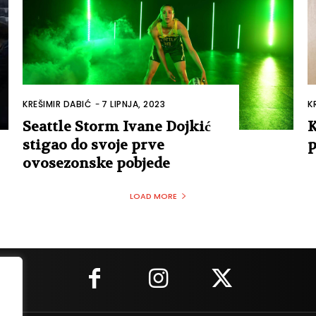
KREŠIMIR DABIĆ
-
7 LIPNJA, 2023
K
Seattle Storm Ivane Dojkić
K
stigao do svoje prve
p
ovosezonske pobjede
LOAD MORE