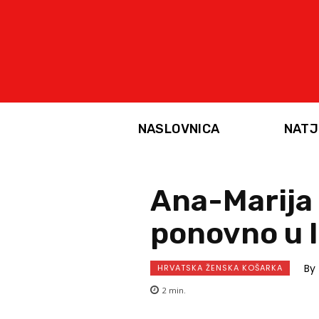
NASLOVNICA
NATJ
Ana-Marija 
ponovno u It
By
HRVATSKA ŽENSKA KOŠARKA
2
min.