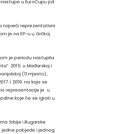
e nastupe u EuroCupu još
a najveći reprezentativni
om je na EP-u u Grčkoj
 tom je periodu nastupila
ta”. 2015. u Mađarskoj i
anjolskoj (11.mjesto),
017. i 2019. na koja se
dio reprezentacije je u
odine koje će se igrati u
ma Srbije i Bugarske.
d jedne pobjede i jednog