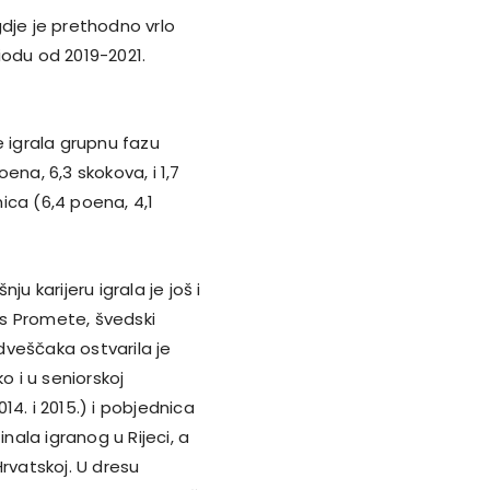
dje je prethodno vrlo
iodu od 2019-2021.
e igrala grupnu fazu
oena, 6,3 skokova, i 1,7
mica (6,4 poena, 4,1
karijeru igrala je još i
s Promete, švedski
dveščaka ostvarila je
 i u seniorskoj
014. i 2015.) i pobjednica
nala igranog u Rijeci, a
rvatskoj. U dresu