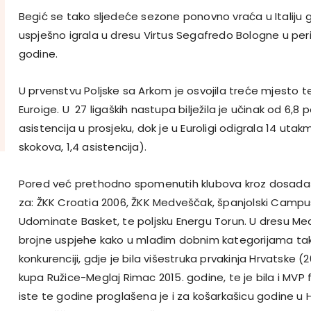
Begić se tako sljedeće sezone ponovno vraća u Italiju g
uspješno igrala u dresu Virtus Segafredo Bologne u per
godine.
U prvenstvu Poljske sa Arkom je osvojila treće mjesto t
Euroige. U 27 ligaških nastupa bilježila je učinak od 6,8 p
asistencija u prosjeku, dok je u Euroligi odigrala 14 utak
skokova, 1,4 asistencija).
Pored već prethodno spomenutih klubova kroz dosadašnju 
za: ŽKK Croatia 2006, ŽKK Medveščak, španjolski Campu
Udominate Basket, te poljsku Energu Torun. U dresu Me
brojne uspjehe kako u mlađim dobnim kategorijama tako
konkurenciji, gdje je bila višestruka prvakinja Hrvatske (2
kupa Ružice-Meglaj Rimac 2015. godine, te je bila i MVP fi
iste te godine proglašena je i za košarkašicu godine u H