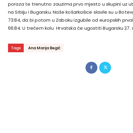
poraza te trenutno zauzima prvo mjesto u skupini uz u
na Srbiju i Bugarsku. Naše košarkašice slavile su u Bote
73:84, da bi potom u Zaboku izgubile od europskih prvaki
66:84. U trećem kolu Hrvatska će ugostiti Bugarsku 27
Tags
Ana Marija Begić