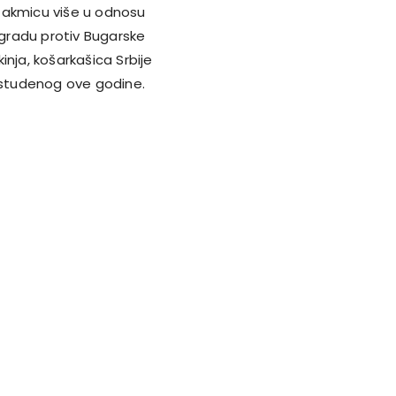
takmicu više u odnosu
vgradu protiv Bugarske
nja, košarkašica Srbije
. studenog ove godine.