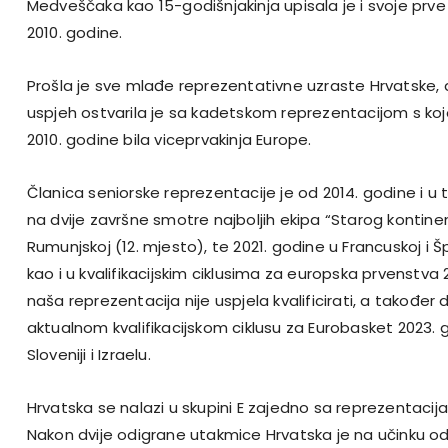
Medveščaka kao 15-godišnjakinja upisala je i svoje prv
2010. godine.
Prošla je sve mlađe reprezentativne uzraste Hrvatske, 
uspjeh ostvarila je sa kadetskom reprezentacijom s koj
2010. godine bila viceprvakinja Europe.
Članica seniorske reprezentacije je od 2014. godine i u
na dvije završne smotre najboljih ekipa “Starog kontinen
Rumunjskoj (12. mjesto), te 2021. godine u Francuskoj i Šp
kao i u kvalifikacijskim ciklusima za europska prvenstva 2
naša reprezentacija nije uspjela kvalificirati, a također 
aktualnom kvalifikacijskom ciklusu za Eurobasket 2023. g
Sloveniji i Izraelu.
Hrvatska se nalazi u skupini E zajedno sa reprezentacija
Nakon dvije odigrane utakmice Hrvatska je na učinku o