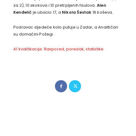
za 2), 10 skokova i 10 pretrpljenih faulova.
Alen
Kenđelić
je ubacio 17, a
Nikola Šestak
16 koševa.
Podravac sljedeće kolo putuje u Zadar, a Analitičari
su domaćini Požegi.
A1 kvalifikacije: Raspored, poredak, statistike