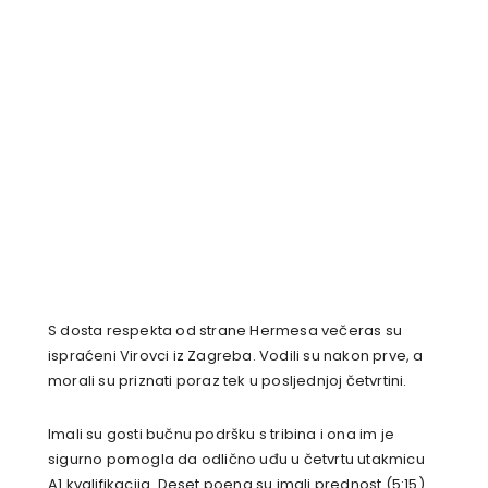
S dosta respekta od strane Hermesa večeras su
ispraćeni Virovci iz Zagreba. Vodili su nakon prve, a
morali su priznati poraz tek u posljednjoj četvrtini.
Imali su gosti bučnu podršku s tribina i ona im je
sigurno pomogla da odlično uđu u četvrtu utakmicu
A1 kvalifikacija. Deset poena su imali prednost (5:15)