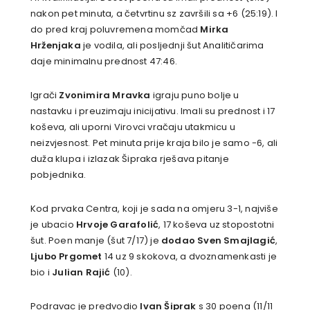
nakon pet minuta, a četvrtinu sz završili sa +6 (25:19). I
do pred kraj poluvremena momčad
Mirka
Hrženjaka
je vodila, ali posljednji šut Analitičarima
daje minimalnu prednost 47:46.
Igrači
Zvonimira Mravka
igraju puno bolje u
nastavku i preuzimaju inicijativu. Imali su prednost i 17
koševa, ali uporni Virovci vračaju utakmicu u
neizvjesnost. Pet minuta prije kraja bilo je samo -6, ali
duža klupa i izlazak Šipraka rješava pitanje
pobjednika.
Kod prvaka Centra, koji je sada na omjeru 3-1, najviše
je ubacio
Hrvoje Garafolić
, 17 koševa uz stopostotni
šut. Poen manje (šut 7/17) je
dodao Sven Smajlagić
,
Ljubo Prgomet
14 uz 9 skokova, a dvoznamenkasti je
bio i
Julian Rajić
(10).
Podravac je predvodio
Ivan Šiprak
s 30 poena (11/11