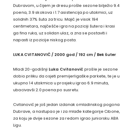
Dubravom, u čijem je dresu prošle sezone bilježio 9.4
poena, 3.9 skokova i 1.7 asistencija po utakmici, uz
solidnih 37% šuta za tricu. Majić je visok 194
centimetara, najčešće igra na poziciji šutera i krasi
ga fina ruka, uz solidan ulaz, a zna se postaviti i
napasti iz pozicije niskog posta.
LUKA CVITANOVIĆ / 2000 god / 192 cm / Bek šuter
Mladi 20-godišnji
Luka Cvitanović
prošle je sezone
dobio priliku da osjeti premijerligaške parkete, te je u
ukupno 14 utakmica u prosjeku igrao 6.9 minuta,
ubacivavši 2.0 poena po susretu.
Cvitanović je još jedan izdanak omladinskog pogona
Dubrave, a nastupao je i za mlađe kategorije Cibone,
za koju je dvije sezone za redom igrao juniorsku ABA
Ligu.