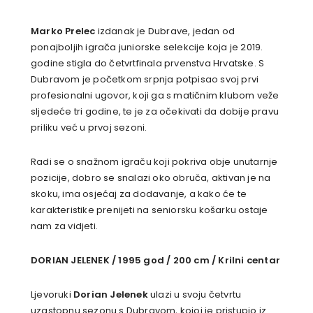
Marko Prelec
izdanak je Dubrave, jedan od
ponajboljih igrača juniorske selekcije koja je 2019.
godine stigla do četvrtfinala prvenstva Hrvatske. S
Dubravom je početkom srpnja potpisao svoj prvi
profesionalni ugovor, koji ga s matičnim klubom veže
sljedeće tri godine, te je za očekivati da dobije pravu
priliku već u prvoj sezoni.
Radi se o snažnom igraču koji pokriva obje unutarnje
pozicije, dobro se snalazi oko obruča, aktivan je na
skoku, ima osjećaj za dodavanje, a kako će te
karakteristike prenijeti na seniorsku košarku ostaje
nam za vidjeti.
DORIAN JELENEK / 1995 god / 200 cm / Krilni centar
Ljevoruki
Dorian Jelenek
ulazi u svoju četvrtu
uzastopnu sezonu s Dubravom, kojoj je pristupio iz