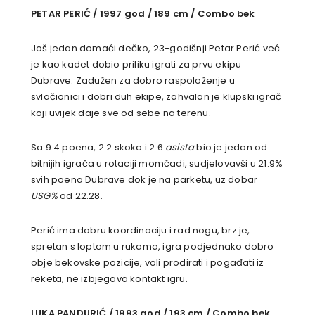
PETAR PERIĆ / 1997 god / 189 cm / Combo bek
Još jedan domaći dečko, 23-godišnji Petar Perić već
je kao kadet dobio priliku igrati za prvu ekipu
Dubrave. Zadužen za dobro raspoloženje u
svlačionici i dobri duh ekipe, zahvalan je klupski igrač
koji uvijek daje sve od sebe na terenu.
Sa 9.4 poena, 2.2 skoka i 2.6
asista
bio je jedan od
bitnijih igrača u rotaciji momčadi, sudjelovavši u 21.9%
svih poena Dubrave dok je na parketu, uz dobar
USG%
od 22.28.
Perić ima dobru koordinaciju i rad nogu, brz je,
spretan s loptom u rukama, igra podjednako dobro
obje bekovske pozicije, voli prodirati i pogađati iz
reketa, ne izbjegava kontakt igru.
LUKA PANDURIĆ / 1993 god / 193 cm / Combo bek