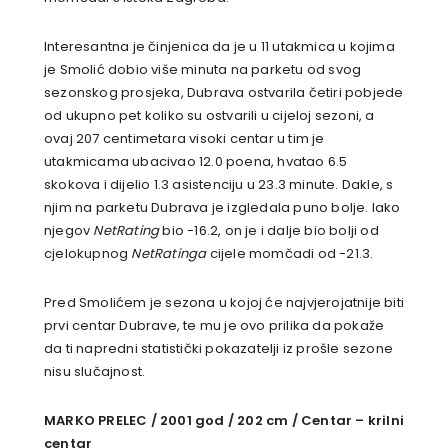
Interesantna je činjenica da je u 11 utakmica u kojima
je Smolić dobio više minuta na parketu od svog
sezonskog prosjeka, Dubrava ostvarila četiri pobjede
od ukupno pet koliko su ostvarili u cijeloj sezoni, a
ovaj 207 centimetara visoki centar u tim je
utakmicama ubacivao 12.0 poena, hvatao 6.5
skokova i dijelio 1.3 asistenciju u 23.3 minute. Dakle, s
njim na parketu Dubrava je izgledala puno bolje. Iako
njegov
NetRating
bio -16.2, on je i dalje bio bolji od
cjelokupnog
NetRatinga
cijele momčadi od -21.3.
Pred Smolićem je sezona u kojoj će najvjerojatnije biti
prvi centar Dubrave, te mu je ovo prilika da pokaže
da ti napredni statistički pokazatelji iz prošle sezone
nisu slučajnost.
MARKO PRELEC / 2001 god / 202 cm / Centar – krilni
centar