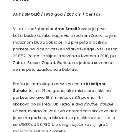
ANTE SMOLIĆ / 1993 god / 207 cm / Centar
Visoki i snažni centar
Ante Smolić
svoje je prve
košarkaške korake napravio u rodnom Zadru, te je u
matičnom klubu dobio priliku prvi puta kročiti na
parkete najjače hrvatske košarkaške lige još u sezoni
2011/12. Potom je slijedila sezona u Kvarneru 2010, pa
Zabok, Bosco, Zapad, Gorica, a sljedeća sezona biti
će mu peta uzastopna u Dubravi.
Prošlu je imao ulogu
back-up
centra
Kristijanu
Šutalu
, te je u 21 odigranoj utakmici u prosjeku na
parketu boravio 18.8 minuta, uz 8.8 poena i 4.7
skokova po susretu. Ubilježio je dva
double-double
učinka, hvatao 20.29% svih obrambenih skokova dok
je bio na parketu, a iskazao se po učinkovitosti, te je
sa
USG%
od 23.78% bio drugi najučinkovitiji igrač
momčadi s istoka Zagreba.