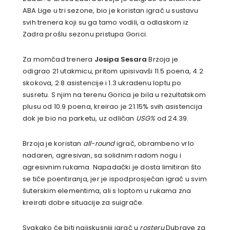
ABA Lige u tri sezone, bio je koristan igrač u sustavu
svih trenera koji su ga tamo vodili, a odlaskom iz
Zadra prošlu sezonu pristupa Gorici.
Za momčad trenera
Josipa Sesara
Brzoja je
odigrao 21 utakmicu, pritom upisivavši 11.5 poena, 4.2
skokova, 2.8 asistencije i 1.3 ukradenu loptu po
susretu. S njim na terenu Gorica je bila u rezultatskom
plusu od 10.9 poena, kreirao je 21.15% svih asistencija
dok je bio na parketu, uz odličan
USG%
od 24.39.
Brzoja je koristan
all-round
igrač, obrambeno vrlo
nadaren, agresivan, sa solidnim radom nogu i
agresivnim rukama. Napadački je dosta limitiran što
se tiče poentiranja, jer je ispodprosječan igrač u svim
šuterskim elementima, ali s loptom u rukama zna
kreirati dobre situacije za suigrače.
Svakako će biti najiskusniji igrač u
rosteru
Dubrave za