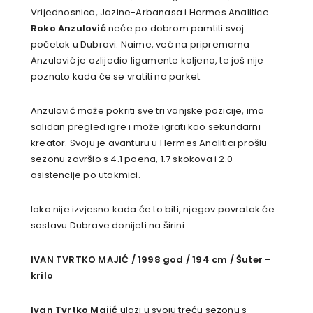
Vrijednosnica, Jazine-Arbanasa i Hermes Analitice
Roko Anzulović
neće po dobrom pamtiti svoj
početak u Dubravi. Naime, već na pripremama
Anzulović je ozlijedio ligamente koljena, te još nije
poznato kada će se vratiti na parket.
Anzulović može pokriti sve tri vanjske pozicije, ima
solidan pregled igre i može igrati kao sekundarni
kreator. Svoju je avanturu u Hermes Analitici prošlu
sezonu završio s 4.1 poena, 1.7 skokova i 2.0
asistencije po utakmici.
Iako nije izvjesno kada će to biti, njegov povratak će
sastavu Dubrave donijeti na širini.
IVAN TVRTKO MAJIĆ / 1998 god / 194 cm / Šuter –
krilo
Ivan Tvrtko Majić
ulazi u svoju treću sezonu s