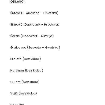
ODLASCI:
Šutalo (H. Analitica – Hrvatska)
Šimović (Dubrovnik – Hrvatska)
Šarac (Oberwart – Austrija)
Grabovac (Sesvete – Hrvatska)
Proleta (bez kluba)
Hortman (bez kluba)
Gulam (bez kluba)
Vujić (bez kluba)
SASTAV: