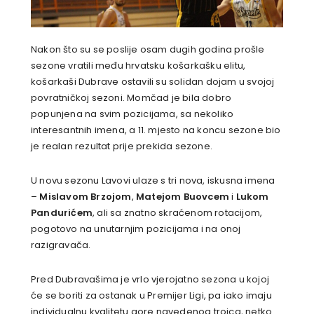
Nakon što su se poslije osam dugih godina prošle
sezone vratili među hrvatsku košarkašku elitu,
košarkaši Dubrave ostavili su solidan dojam u svojoj
povratničkoj sezoni. Momčad je bila dobro
popunjena na svim pozicijama, sa nekoliko
interesantnih imena, a 11. mjesto na koncu sezone bio
je realan rezultat prije prekida sezone.
U novu sezonu Lavovi ulaze s tri nova, iskusna imena
–
Mislavom Brzojom
,
Matejom Buovcem
i
Lukom
Pandurićem
, ali sa znatno skraćenom rotacijom,
pogotovo na unutarnjim pozicijama i na onoj
razigravača.
Pred Dubravašima je vrlo vjerojatno sezona u kojoj
će se boriti za ostanak u Premijer Ligi, pa iako imaju
individualnu kvalitetu gore navedenog trojca, netko