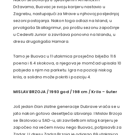
Državama, Buovac je svoju karijeru nastavio u
Zagrebu, nastupajući za Mrave u njihovoj posljednjoj
sezoni postojanja. Nakon toga odlazi na Island, u
prvoligaša Skallagrimur, pa prošlu sezonu započinje
u Cedeviti Junior a završava ponovno na Islandu, u
dresu drugoligaša Hamara.
Tamo je Buovac u 11 utakmica prosječno bilježio 11.6
poena i 6.4 skokova, a njegova je momčad upisala 10
pobjeda s njim na parketu. Igra na poziciji niskog
krila, a solidno može pokriti i poziciju 4.
MISLAV BRZOJA / 1993 god / 198 cm / Krilo – šuter
Još jedan član zlatne generacije Dubrave vraća se u
jato nakon gotovo desetljeća izbivanja. I Mislav Brzoja
se školovao u SAD-u, ali završetkom istog karijeru je
započeo na većem nivou nego Buovac, potpisavši za
Zadar. U dresu Zadra Brzoja je odigrao 69 utakmica