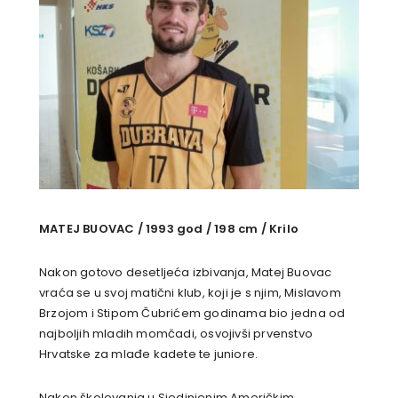
MATEJ BUOVAC / 1993 god / 198 cm / Krilo
Nakon gotovo desetljeća izbivanja, Matej Buovac
vraća se u svoj matični klub, koji je s njim, Mislavom
Brzojom i Stipom Čubrićem godinama bio jedna od
najboljih mladih momčadi, osvojivši prvenstvo
Hrvatske za mlađe kadete te juniore.
Nakon školovanja u Sjedinjenim Američkim