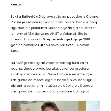
centar
Lukša Buljević
u Dubravu stiže na posudbu iz Cibone.
Prošle je sezone upisao tri nastupa za Bosco u Prvoj
Ligi, dok je s juniorima Cibone bilježio sjajne učinke u
juniorskoj ABA Ligi te na ANGT u Valenciji. Bio je
članom hrvatske U16 reprezentacije koja je 2018.
godine pokorila Europu osvojivši zlato u Novom
Sadu.
Buljević je krilni igrač veoma dobrog šuta za tri
poena, dugog prvog koraka, solidnog prodora i
širokog raspona ruku. Neke fizičke elemente igre
zasigurno će morati dignuti na veći nivo, kao i igru u
obrani, a solidna minutaža koju očekuje u Dubravi
zasigurno će mu pomoći da postane bolji igrač.