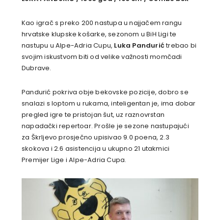
Kao igrač s preko 200 nastupa u najjačem rangu
hrvatske klupske košarke, sezonom u BiH Ligi te
nastupu u Alpe-Adria Cupu,
Luka Pandurić
trebao bi
svojim iskustvom biti od velike važnosti momčadi
Dubrave.
Pandurić pokriva obje bekovske pozicije, dobro se
snalazi s loptom u rukama, inteligentan je, ima dobar
pregled igre te pristojan šut, uz raznovrstan
napadački repertoar. Prošle je sezone nastupajući
za Škrljevo prosječno upisivao 9.0 poena, 2.3
skokova i 2.6 asistencija u ukupno 21 utakmici
Premijer Lige i Alpe-Adria Cupa.