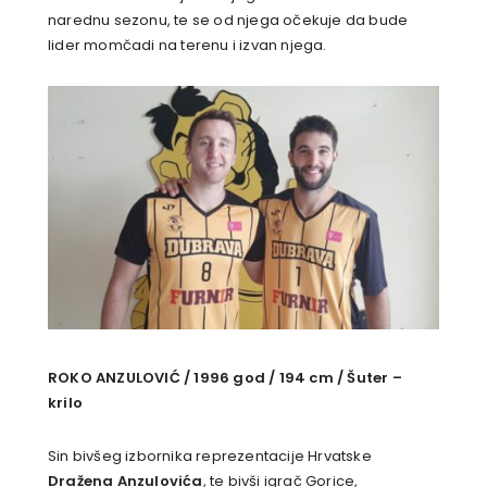
narednu sezonu, te se od njega očekuje da bude
lider momčadi na terenu i izvan njega.
ROKO ANZULOVIĆ / 1996 god / 194 cm / Šuter –
krilo
Sin bivšeg izbornika reprezentacije Hrvatske
Dražena Anzulovića
, te bivši igrač Gorice,