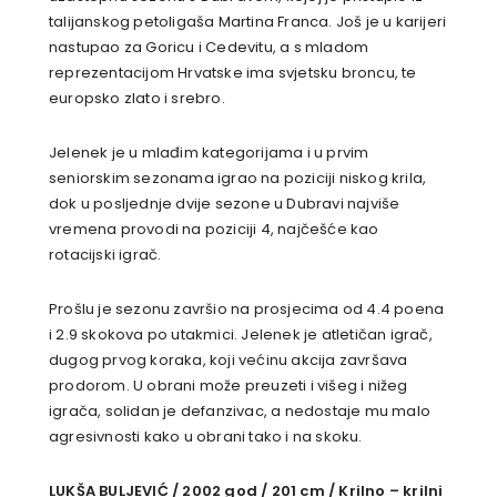
talijanskog petoligaša Martina Franca. Još je u karijeri
nastupao za Goricu i Cedevitu, a s mladom
reprezentacijom Hrvatske ima svjetsku broncu, te
europsko zlato i srebro.
Jelenek je u mlađim kategorijama i u prvim
seniorskim sezonama igrao na poziciji niskog krila,
dok u posljednje dvije sezone u Dubravi najviše
vremena provodi na poziciji 4, najčešće kao
rotacijski igrač.
Prošlu je sezonu završio na prosjecima od 4.4 poena
i 2.9 skokova po utakmici. Jelenek je atletičan igrač,
dugog prvog koraka, koji većinu akcija završava
prodorom. U obrani može preuzeti i višeg i nižeg
igrača, solidan je defanzivac, a nedostaje mu malo
agresivnosti kako u obrani tako i na skoku.
LUKŠA BULJEVIĆ / 2002 god / 201 cm / Krilno – krilni