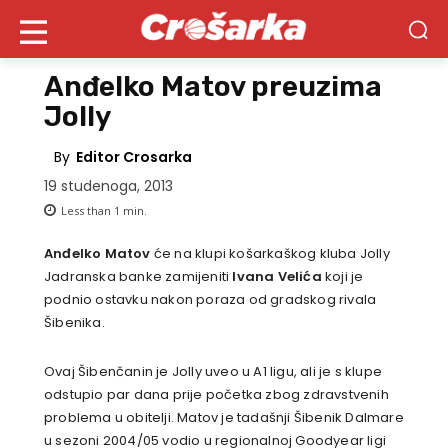
Anđelko Matov preuzima
Jolly
By
Editor Crosarka
19 studenoga, 2013
Less than 1
min.
Anđelko Matov
će na klupi košarkaškog kluba Jolly
Jadranska banke zamijeniti
Ivana Velića
koji je
podnio ostavku nakon poraza od gradskog rivala
Šibenika.
Ovaj Šibenčanin je Jolly uveo u A1 ligu, ali je s klupe
odstupio par dana prije početka zbog zdravstvenih
problema u obitelji. Matov je tadašnji Šibenik Dalmare
u sezoni 2004/05 vodio u regionalnoj Goodyear ligi