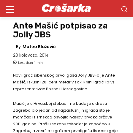
Ante Mašić potpisao za
Jolly JBS
By
Mateo Blažević
20 kolovoza, 2014
Less than 1
min.
Novi igrač šibenskog prvoligaša Jolly JBS-a je
Ante
Mašić
, iskusni 201 centimetar visoki krilni igrač i bivši
reprezentativac Bosne i Hercegovine.
Mašić je u Hrvatskoj stekao ime kada je u dresu
Zagreba bio jedan od najzaslužnijih igrača što je
momčad iz Trnskog osvojila naslov prvaka države
2011. godine. Prošlu sezonu također je započeo u
Zagrebu, a završio u grčkom prvoligašu Ikarosu gdje