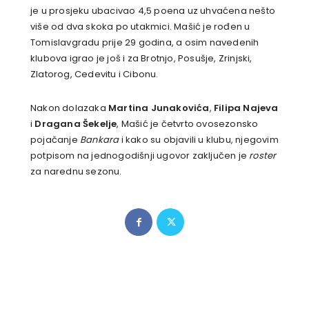
je u prosjeku ubacivao 4,5 poena uz uhvaćena nešto
više od dva skoka po utakmici. Mašić je rođen u
Tomislavgradu prije 29 godina, a osim navedenih
klubova igrao je još i za Brotnjo, Posušje, Zrinjski,
Zlatorog, Cedevitu i Cibonu.
Nakon dolazaka
Martina Junakovića
,
Filipa Najeva
i
Dragana Šekelje
, Mašić je četvrto ovosezonsko
pojačanje
Bankara
i kako su objavili u klubu, njegovim
potpisom na jednogodišnji ugovor zaključen je
roster
za narednu sezonu.