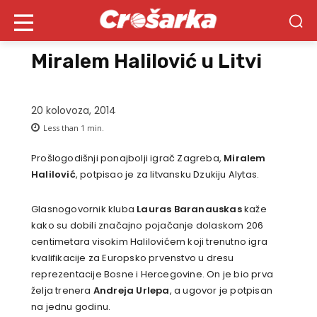
Miralem Halilović u Litvi
20 kolovoza, 2014
Less than 1
min.
Prošlogodišnji ponajbolji igrač Zagreba,
Miralem
Halilović
, potpisao je za litvansku Dzukiju Alytas.
Glasnogovornik kluba
Lauras
Baranauskas
kaže
kako su dobili značajno pojačanje dolaskom 206
centimetara visokim Halilovićem koji trenutno igra
kvalifikacije za Europsko prvenstvo u dresu
reprezentacije Bosne i Hercegovine. On je bio prva
želja trenera
Andreja Urlepa
, a ugovor je potpisan
na jednu godinu.