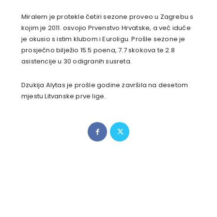
Miralem je protekle četiri sezone proveo u Zagrebu s
kojim je 2011. osvojio Prvenstvo Hrvatske, a već iduće
je okusio s istim klubom i Euroligu. Prošle sezone je
prosječno bilježio 15.5 poena, 7.7 skokova te 2.8
asistencije u 30 odigranih susreta.
Dzukija Alytas je prošle godine završila na desetom
mjestu Litvanske prve lige.