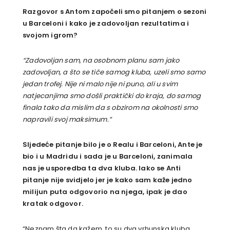
Razgovor s Antom započeli smo pitanjem o sezoni
u Barceloni i kako je zadovoljan rezultatima i
svojom igrom?
“Zadovoljan sam, na osobnom planu sam jako
zadovoljan, a što se tiče samog kluba, uzeli smo samo
jedan trofej. Nije ni malo nije ni puno, ali u svim
natjecanjima smo došli praktički do kraja, do samog
finala tako da mislim da s obzirom na okolnosti smo
napravili svoj maksimum.”
Sljedeće pitanje bilo je o Realu i Barceloni, Ante je
bio i u Madridu i sada je u Barceloni, zanimala
nas je usporedba ta dva kluba. Iako se Anti
pitanje nije svidjelo jer je kako sam kaže jedno
milijun puta odgovorio na njega, ipak je dao
kratak odgovor.
“Neznam šta da kažem, to su dva vrhunska kluba.