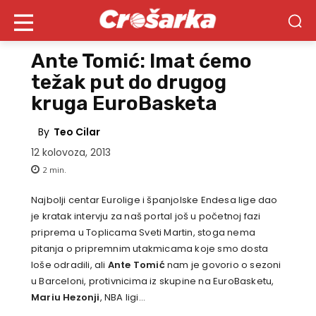
Ante Tomić: Imat ćemo
težak put do drugog
kruga EuroBasketa
By
Teo Cilar
12 kolovoza, 2013
2
min.
Najbolji centar Eurolige i španjolske Endesa lige dao
je kratak intervju za naš portal još u početnoj fazi
priprema u Toplicama Sveti Martin, stoga nema
pitanja o pripremnim utakmicama koje smo dosta
loše odradili, ali
Ante Tomić
nam je govorio o sezoni
u Barceloni, protivnicima iz skupine na EuroBasketu,
Mariu Hezonji
, NBA ligi…