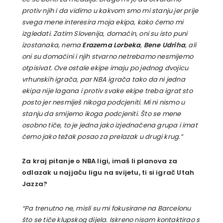
protiv njih i da vidimo u kakvom smo mi stanju jer prije
svega mene interesira moja ekipa, kako ćemo mi
izgledati. Zatim Slovenija, domaćin, oni su isto puni
izostanaka, nema
Erazema Lorbeka
,
Bene Udriha
, ali
oni su domaćini i njih stvarno netrebamo nesmijemo
otpisivat. Ove ostale ekipe imaju po jednog dvojicu
vrhunskih igrača, par NBA igrača tako da ni jedna
ekipa nije lagana i protiv svake ekipe treba igrat sto
posto jer nesmiješ nikoga podcjeniti. Mi ni nismo u
stanju da smijemo ikoga podcjeniti. Što se mene
osobno tiče, to je jedna jako izjednačena grupa i imat
ćemo jako težak posao za prelazak u drugi krug.”
Za kraj pitanje o NBA ligi, imaš li planova za
odlazak u najjaču ligu na svijetu, ti si igrač Utah
Jazza?
“Pa trenutno ne, misli su mi fokusirane na Barcelonu
što se tiče klupskog dijela. Iskreno nisam kontaktirao s