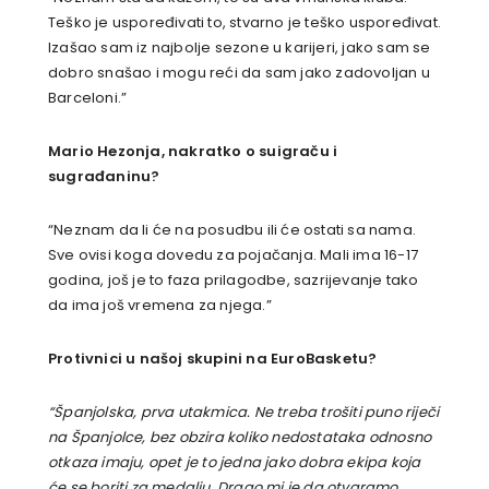
Teško je uspoređivati to, stvarno je teško uspoređivat.
Izašao sam iz najbolje sezone u karijeri, jako sam se
dobro snašao i mogu reći da sam jako zadovoljan u
Barceloni.”
Mario Hezonja, nakratko o suigraču i
sugrađaninu?
“Neznam da li će na posudbu ili će ostati sa nama.
Sve ovisi koga dovedu za pojačanja. Mali ima 16-17
godina, još je to faza prilagodbe, sazrijevanje tako
da ima još vremena za njega.”
Protivnici u našoj skupini na EuroBasketu?
“Španjolska, prva utakmica. Ne treba trošiti puno riječi
na Španjolce, bez obzira koliko nedostataka odnosno
otkaza imaju, opet je to jedna jako dobra ekipa koja
će se boriti za medalju. Drago mi je da otvaramo