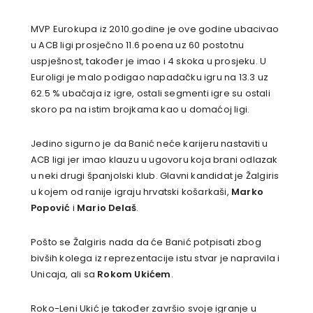
MVP Eurokupa iz 2010.godine je ove godine ubacivao
u ACB ligi prosječno 11.6 poena uz 60 postotnu
uspješnost, također je imao i 4 skoka u prosjeku. U
Euroligi je malo podigao napadačku igru na 13.3 uz
62.5 % ubačaja iz igre, ostali segmenti igre su ostali
skoro pa na istim brojkama kao u domaćoj ligi.
Jedino sigurno je da Banić neće karijeru nastaviti u
ACB ligi jer imao klauzu u ugovoru koja brani odlazak
u neki drugi španjolski klub. Glavni kandidat je Žalgiris
u kojem od ranije igraju hrvatski košarkaši,
Marko
Popović
i
Mario Delaš
.
Pošto se Žalgiris nada da će Banić potpisati zbog
bivših kolega iz reprezentacije istu stvar je napravila i
Unicaja, ali sa
Rokom Ukićem
.
Roko-Leni Ukić je također završio svoje igranje u