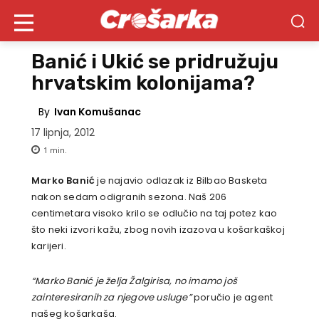
Banić i Ukić se pridružuju
hrvatskim kolonijama?
By
Ivan Komušanac
17 lipnja, 2012
1
min.
Marko Banić
je najavio odlazak iz Bilbao Basketa
nakon sedam odigranih sezona. Naš 206
centimetara visoko krilo se odlučio na taj potez kao
što neki izvori kažu, zbog novih izazova u košarkaškoj
karijeri.
“Marko Banić je želja Žalgirisa, no imamo još
zainteresiranih za njegove usluge”
poručio je agent
našeg košarkaša.