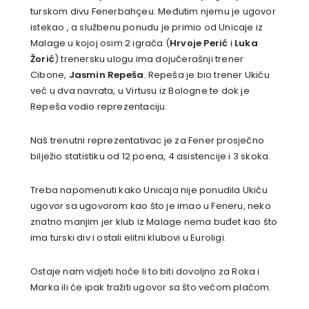
turskom divu Fenerbahçeu. Međutim njemu je ugovor
istekao , a službenu ponudu je primio od Unicaje iz
Malage u kojoj osim 2 igrača (
Hrvoje Perić
i
Luka
Žorić
) trenersku ulogu ima dojučerašnji trener
Cibone,
Jasmin Repeša
. Repeša je bio trener Ukiću
već u dva navrata, u Virtusu iz Bologne te dok je
Repeša vodio reprezentaciju.
Naš trenutni reprezentativac je za Fener prosječno
bilježio statistiku od 12 poena, 4 asistencije i 3 skoka.
Treba napomenuti kako Unicaja nije ponudila Ukiću
ugovor sa ugovorom kao što je imao u Feneru, neko
znatno manjim jer klub iz Malage nema buđet kao što
ima turski div i ostali elitni klubovi u Euroligi.
Ostaje nam vidjeti hoće li to biti dovoljno za Roka i
Marka ili će ipak tražiti ugovor sa što većom plaćom.