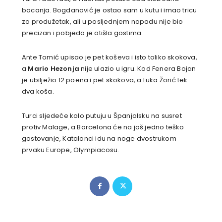
bacanja. Bogdanović je ostao sam u kutu i imao tricu
za produžetak, ali u posljednjem napadu nije bio
precizan i pobjeda je otišla gostima.
Ante Tomić upisao je pet koševa i isto toliko skokova,
a
Mario Hezonja
nije ulazio u igru. Kod Fenera Bojan
je ubilježio 12 poena i pet skokova, a Luka Žorić tek
dva koša.
Turci sljedeće kolo putuju u Španjolsku na susret
protiv Malage, a Barcelona će na još jedno teško
gostovanje, Katalonci idu na noge dvostrukom
prvaku Europe, Olympiacosu.