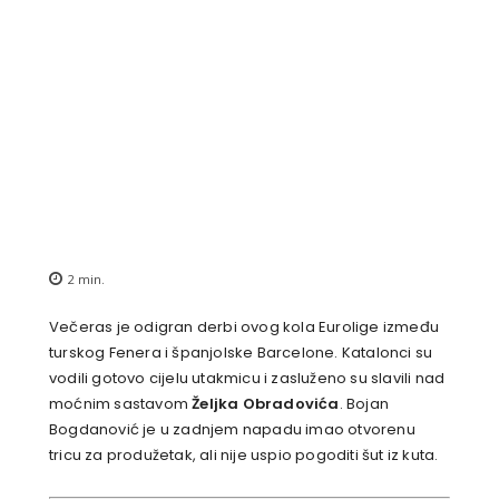
2
min.
Večeras je odigran derbi ovog kola Eurolige između
turskog Fenera i španjolske Barcelone. Katalonci su
vodili gotovo cijelu utakmicu i zasluženo su slavili nad
moćnim sastavom
Željka Obradovića
. Bojan
Bogdanović je u zadnjem napadu imao otvorenu
tricu za produžetak, ali nije uspio pogoditi šut iz kuta.