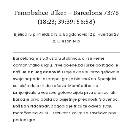
Fenerbahce Ulker – Barcelona 73:76
(18:23; 39:39; 56:58)
Bjelica 15 p, Preldžić 13 p, Bogdanović 12 p; Huertas 23
p, Oleson 14 p
Barcelona je s 5:0 ušla u utakmicu, ali se Fener
odmah vratio u igru. Prve poene za Turke postigao je
naš
Bojan Bogdanović
. Obje ekipe su brzo rješavale
svoje napade, a tempo igre je bio snažan. Španjolci
su lakše dolazili do koševa. Momčadi su se
izmjenjivale u vodstvu gotovo cijelu prvu dionicu, ali
Barca je prva došla do osijetnije prednosti. Slovenac,
Boštjan Nachbar
, pogodio je tricu te odveo svoju
momčad na 23:18 – rezultat s kojim se završava prvi
period igre.