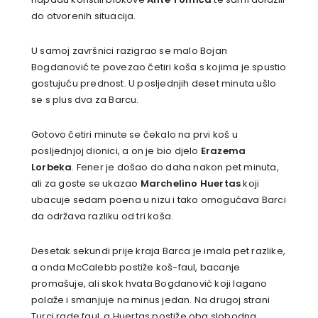
do otvorenih situacija.
U samoj završnici razigrao se malo Bojan
Bogdanović te povezao četiri koša s kojima je spustio
gostujuću prednost. U posljednjih deset minuta ušlo
se s plus dva za Barcu.
Gotovo četiri minute se čekalo na prvi koš u
posljednjoj dionici, a on je bio djelo
Erazema
Lorbeka
. Fener je došao do daha nakon pet minuta,
ali za goste se ukazao
Marchelino Huertas
koji
ubacuje sedam poena u nizu i tako omogućava Barci
da održava razliku od tri koša.
Desetak sekundi prije kraja Barca je imala pet razlike,
a onda McCalebb postiže koš-faul, bacanje
promašuje, ali skok hvata Bogdanović koji lagano
polaže i smanjuje na minus jedan. Na drugoj strani
Turci rade faul, a Huertas postiže oba slobodna