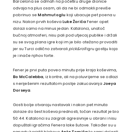
Barcelona se odmah na početku druge dionice
odvaja na plus osam, ali da ne bi odmakli previše
pobrinuo se
Mahmutoglu
koji ubacuje pet poena u
nizu. Nakon prvih koševa
Luke Žorića
Fener opet
dolazi samo na minus jedan. Katalonci, unatoč
bučnoj atmosferi, nisu pali pod utjecaj publike i držali
su se svog plana igre koji im je bilo otežano provoditi
jer su Turci odlično zatvarali
pick&roll
igru gostiju koja
je i inače njihov forte.
Fener je prvi puta poveo minutu prije kraja koševima,
Bo McCalebba
, iz kontre, ali na poluvrijeme se odlazi
s neriješenim rezultatom poslije zakucavanja
Joeya
Dorseya
.
Gosti bolje otvaraju nastavak i nakon pet minuta
dolaze do šest koševa prednosti, točan rezultat je bio
50:44. Katalonci su zaigrali agresivnije u obrani i nisu
dopuštali igračima Fenera lake šutove. Također su u
napadu koristili blokove
Ante Tomića
te sami dolazili