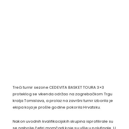
Treći turnir sezone CEDEVITA BASKET TOURA 3×3
proteklog se vikenda održao na zagrebačkom Trgu
kralja Tomislava, a prolaz na završni turnir izborila je
ekipa koja je prošle godine pokorila Hrvatsku.
Nakon uvodnih kvalifikacijskih skupina isprofilirale su
se najbolje četiri momčadi koje su ušle u polufinale. U