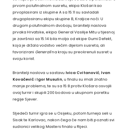
prvom polufinalnom susretu, ekipa Klošari kao
prvoplasirani iz skupine A sa 15:11 su savladali
drugoplasiranu ekipu skupine B, Kraljice noći. U
drugom polufinalnom dvoboju, branitelji naslova
prvaka Hrvatske, ekipa General Vasilije Mitu u tijesnoj
je završnici sa 15:14 bila molja od ekipe Gumi Defekt,
koja je držala vodstvo većim dijelom susreta, ali
favorizirani
Generali
na kraju su preokrenuli susret u
svoju korist.
Branitelji naslova u sastavu
Ivica Cvitanović
,
Ivan
Kovačević
i
Igor Musulin
, u finalu su imali znatno
manje problema, te su sa 15:8 protiv Klošara osvojili
ovaj turnir i skupili 200 bodova u ukupnom poretku
regije Sjever.
Sljedeći turnir igra se u Osijeku, potom turneja seli u
Sisak te Karlovac, nakon čega će nam biti poznati svi
sudionici velikog Masters finala u Rijeci.