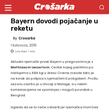
Bayern dovodi pojačanje u
reketu
By
Crosarka
1 kolovoza, 2019
Less than 1
min.
Aktualni njemački prvak Bayern u pregovorima je s
Mathiasom Lessortom
. Centar kojeg pamtimo po
nastupima u ABA ligi u dresu Crvene zvezde tako je
na korak do potpisa s njemačkim Euroligašem. Prošlu
sezonu završio je u Unicaji iz Malage, a u nekim
kombinacijama se spominjao i mogući povratak u
Beograd.
Izgleda da se to neće ostvariti jer njemačka momčad