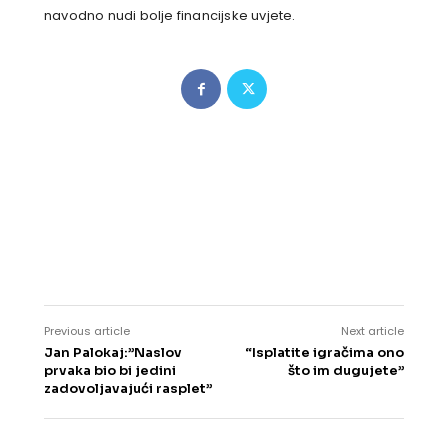
navodno nudi bolje financijske uvjete.
Previous article
Next article
Jan Palokaj:”Naslov
“Isplatite igračima ono
prvaka bio bi jedini
što im dugujete”
zadovoljavajući rasplet”