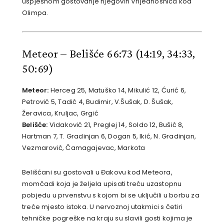
uspješnom gostovanje njegovih Vrijednosnica kod
Olimpa.
Meteor – Belišće 66:73
(14:19, 34:33,
50:69)
Meteor:
Herceg 25, Matuško 14, Mikulić 12, Ćurić 6,
Petrović 5, Tadić 4, Budimir, V.Šušak, D. Šušak,
Žeravica, Kruljac, Grgić
Belišće:
Vidaković 21, Preglej 14, Soldo 12, Bušić 8,
Hartman 7, T. Gradinjan 6, Dogan 5, Ikić, N. Gradinjan,
Vezmarović, Čamagajevac, Markota
Belišćani su gostovali u Đakovu kod Meteora,
momčadi koja je željela upisati treću uzastopnu
pobjedu u prvenstvu s kojom bi se uključili u borbu za
treće mjesto istoka. U nervoznoj utakmici s četiri
tehničke pogreške na kraju su slavili gosti kojima je