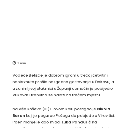
3
min.
Vodeće Belišće je dobrom igrom u trećoj četvrtini
neokrznuto prošlo nezgodno gostovanje u Đakovu, a
u zanimljivoj utakmici u Županji domaćin je pobijedio
Vukovar i trenutno se nalazi na trećem mjestu.
Najviše koševa (31) u ovom kolu postigao je
Nikola
Baran
koji je pogurao Požegu do pobjede u Virovitici.
Poen manje je dao mladi
Luka Pandurić
na