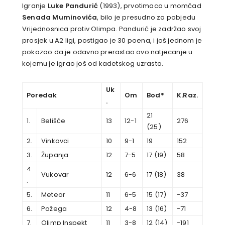
Igranje
Luke Pandurić
(1993), prvotimaca u momčad
Senada Muminovića
, bilo je presudno za pobjedu
Vrijednosnica protiv Olimpa. Pandurić je zadržao svoj
prosjek u A2 ligi, postigao je 30 poena, i još jednom je
pokazao da je odavno prerastao ovo natjecanje u
kojemu je igrao još od kadetskog uzrasta.
Uk
Poredak
Om
Bod*
K.Raz.
.
21
1.
Belišće
13
12-1
276
(25)
2.
Vinkovci
10
9-1
19
152
3.
Županja
12
7-5
17 (19)
58
4
Vukovar
12
6-6
17 (18)
38
.
5.
Meteor
11
6-5
15 (17)
-37
6.
Požega
12
4-8
13 (16)
-71
7.
Olimp Inspekt
11
3-8
12 (14)
-191