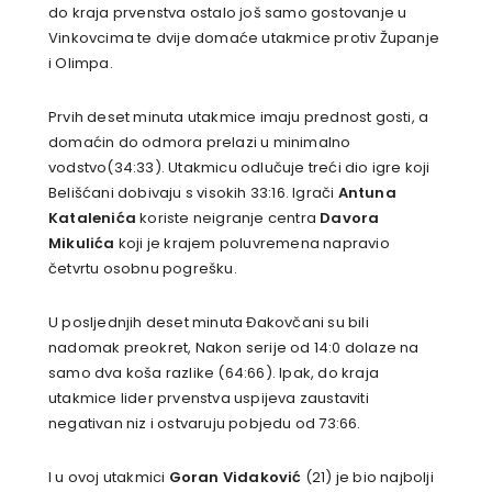
do kraja prvenstva ostalo još samo gostovanje u
Vinkovcima te dvije domaće utakmice protiv Županje
i Olimpa.
Prvih deset minuta utakmice imaju prednost gosti, a
domaćin do odmora prelazi u minimalno
vodstvo(34:33). Utakmicu odlučuje treći dio igre koji
Belišćani dobivaju s visokih 33:16. Igrači
Antuna
Katalenića
koriste neigranje centra
Davora
Mikulića
koji je krajem poluvremena napravio
četvrtu osobnu pogrešku.
U posljednjih deset minuta Đakovčani su bili
nadomak preokret, Nakon serije od 14:0 dolaze na
samo dva koša razlike (64:66). Ipak, do kraja
utakmice lider prvenstva uspijeva zaustaviti
negativan niz i ostvaruju pobjedu od 73:66.
I u ovoj utakmici
Goran Vidaković
(21) je bio najbolji