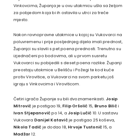
Vinkovcima, Županja je u ovu utakmicu ušla sa željom
za pobjedom koja bi ih ostavila u utrci za treće
mjesto.
Nakon ravnopravne utakmice u kojoj su Vukovarci na
poluvremenu i prije posljednjeg dijela imali prednost,
Županjci su slavili s pet poena prednosti. Trenutno su
izjednačeni po bodovima, ali u prvom susretu
Vukovarci su pobijedili s deset poena razlike. Županji
preostaju utakmice u Belišću i Požegi te kod kuće
protiv Virovitice, a Vukovarci na svom parketu još
igraju s Vinkovcima i Viroviticom.
Četiri igrača Županje su bili dvoznamenkasti.
Josip
Mitrović
je postigao 19,
Filip Oršolić
15,
Bruno Bilić
i
Ivan Stjepanović
po 14, a
Josip Lučić
10. U sastavu
Vukovara
Danijel Katavić
je postigao 25 koševa,
Nikola Tadić
je dodao 18,
Hrvoje Tustonić
15, a
Madžar
12.