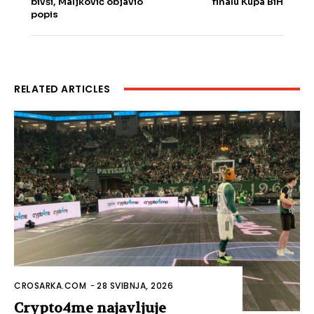
bivši, Maljković objavio
finalu Kupa BiH
popis
RELATED ARTICLES
CROSARKA.COM
-
28 SVIBNJA, 2026
Crypto4me najavljuje