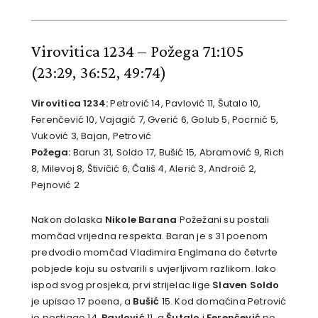
Virovitica 1234 – Požega 71:105
(23:29, 36:52, 49:74)
Virovitica 1234:
Petrović 14, Pavlović 11, Šutalo 10,
Ferenčević 10, Vajagić 7, Gverić 6, Golub 5, Pocrnić 5,
Vuković 3, Bajan, Petrović
Požega:
Barun 31, Soldo 17, Bušić 15, Abramović 9, Rich
8, Milevoj 8, Štivičić 6, Čališ 4, Alerić 3, Androić 2,
Pejnović 2
Nakon dolaska
Nikole Barana
Požežani su postali
momčad vrijedna respekta. Baran je s 31 poenom
predvodio momčad Vladimira Englmana do četvrte
pobjede koju su ostvarili s uvjerljivom razlikom. Iako
ispod svog prosjeka, prvi strijelac lige
Slaven Soldo
je upisao 17 poena, a
Bušić
15. Kod domaćina Petrović
je postigao 14,
Pavlović
11, a
Šutalo
i
Ferenčević
po