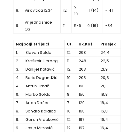
2-
8.
Virovitica 1234
12
11 (14)
-141
10
Vrijednosnice
9.
11
5-6
0 (16)
-84
OS
Najbolji strijelci
Ut.
Uk.Koš.
Prosjek
1.
Slaven Soldo
12
293
24,4
2.
Krešimir Herceg
11
248
22,5
3.
Danijel Katavić
12
263
21,9
4.
Boris Dugandžić
10
203
20,3
4.
Antun Hrkač
10
190
21,1
6.
Marko Soldo
8
150
18,8
7.
Arian Došen
7
129
18,4
8.
Sandro Kalaica
10
168
16,8
9.
Goran Vidaković
12
197
16,4
9.
Josip Mitrović
12
197
16,4