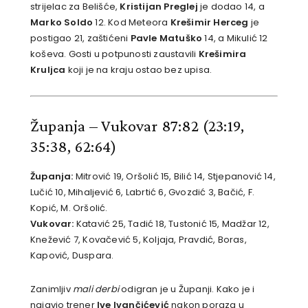
strijelac za Belišće,
Kristijan Preglej
je dodao 14, a
Marko Soldo
12. Kod Meteora
Krešimir Herceg
je
postigao 21, zaštićeni
Pavle Matuško
14, a Mikulić 12
koševa. Gosti u potpunosti zaustavili
Krešimira
Kruljca
koji je na kraju ostao bez upisa.
Županja – Vukovar 87:82 (23:19,
35:38, 62:64)
Županja:
Mitrović 19, Oršolić 15, Bilić 14, Stjepanović 14,
Lučić 10, Mihaljević 6, Labrtić 6, Gvozdić 3, Bačić, F.
Kopić, M. Oršolić.
Vukovar:
Katavić 25, Tadić 18, Tustonić 15, Madžar 12,
Knežević 7, Kovačević 5, Koljaja, Pravdić, Boras,
Kapović, Duspara.
Zanimljiv
mali derbi
odigran je u Županji. Kako je i
najavio trener
Ive Ivančićević
nakon poraza u