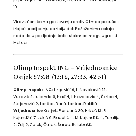
10.
Virovitičani će na gostovanju protiv Olimpa pokušati
izbjeći posljednju poziciju dok Požežanima ostaje
nada da u posljednje četiri utakmice mogu ugroziti
Meteor.
Olimp Inspekt ING – Vrijednosnice
Osijek 57:68
(13:16, 27:33, 42:51)
Olimp Inspekt ING:
Hrgović 16, L. Novaković 13,
Vuković 8, Lukenda 6, Nađ 4, I. Novaković 4, Škrlec 4,
Stojanović 2, Lončar, Barić, Lončar, Rakitić
Vrijednosnice Osijek:
Pandurić 30, Hrkač 13, R.
Kujundžić 7, Jakić 6, Radetić 4, M. Kujundžić 4, Turalija
2, Žulj 2, Čutuk, Čuljak, Šarac, Buljubašić