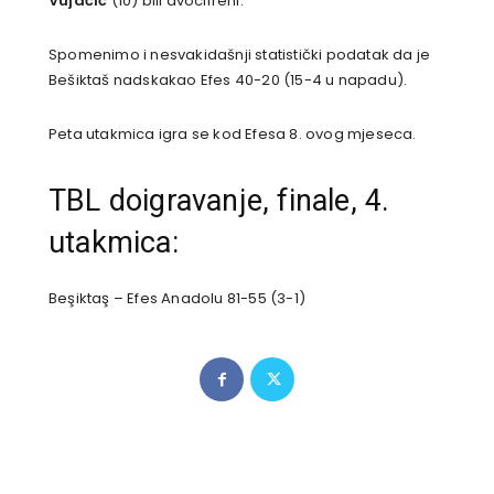
Vujačić
(10) bili dvocifreni.
Spomenimo i nesvakidašnji statistički podatak da je
Bešiktaš nadskakao Efes 40-20 (15-4 u napadu).
Peta utakmica igra se kod Efesa 8. ovog mjeseca.
TBL doigravanje, finale, 4.
utakmica:
Beşiktaş – Efes Anadolu 81-55 (3-1)