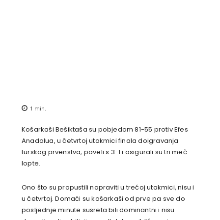
1
min.
Košarkaši Bešiktaša su pobjedom 81-55 protiv Efes
Anadolua, u četvrtoj utakmici finala doigravanja
turskog prvenstva, poveli s 3-1 i osigurali su tri meč
lopte.
Ono što su propustili napraviti u trećoj utakmici, nisu i
u četvrtoj. Domaći su košarkaši od prve pa sve do
posljednje minute susreta bili dominantni i nisu