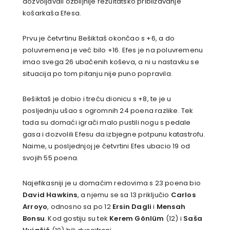
dozvoljavali ozbiljnije rezultatsko približavanje
košarkaša Efesa.
Prvu je četvrtinu Bešiktaš okončao s +6, a do
poluvremena je već bilo +16. Efes je na poluvremenu
imao svega 26 ubačenih koševa, a ni u nastavku se
situacija po tom pitanju nije puno popravila.
Bešiktaš je dobio i treću dionicu s +8, te je u
posljednju ušao s ogromnih 24 poena razlike. Tek
tada su domaći igrači malo pustili nogu s pedale
gasa i dozvolili Efesu da izbjegne potpunu katastrofu.
Naime, u posljednjoj je četvrtini Efes ubacio 19 od
svojih 55 poena.
Najefikasniji je u domaćim redovima s 23 poena bio
David Hawkins
, a njemu se sa 13 priključio
Carlos
Arroyo
, odnosno sa po 12
Ersin Dagli
i
Mensah
Bonsu
. Kod gostiju su tek
Kerem Gönlüm
(12) i
Saša