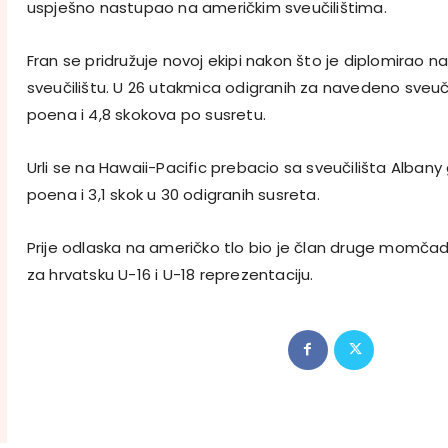
uspješno nastupao na američkim sveučilištima.
Fran se pridružuje novoj ekipi nakon što je diplomirao n
sveučilištu. U 26 utakmica odigranih za navedeno sveučiliš
poena i 4,8 skokova po susretu.
Urli se na Hawaii-Pacific prebacio sa sveučilišta Albany
poena i 3,1 skok u 30 odigranih susreta.
Prije odlaska na američko tlo bio je član druge momča
za hrvatsku U-16 i U-18 reprezentaciju.