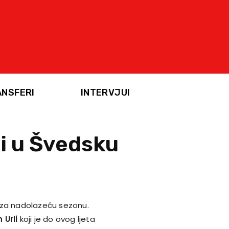
ANSFERI
INTERVJUI
zi u Švedsku
 za nadolazeću sezonu.
 Urli
koji je do ovog ljeta