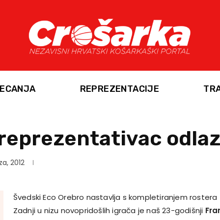
ECANJA
REPREZENTACIJE
TR
 reprezentativac odla
za, 2012
Švedski Eco Orebro nastavlja s kompletiranjem rostera
Zadnji u nizu novopridošlih igrača je naš 23-godišnji
Fran