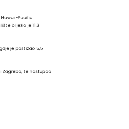
a Hawaii-Pacific
te bilježio je 11,3
 gdje je postizao 5,5
di Zagreba, te nastupao