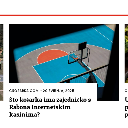
CROSARKA.COM
-
20 SVIBNJA, 2025
C
Što košarka ima zajedničko s
U
Rabona internetskim
p
kasinima?
p