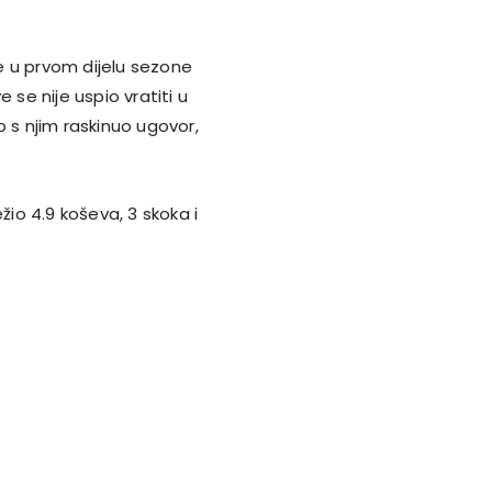
je u prvom dijelu sezone
 se nije uspio vratiti u
b s njim raskinuo ugovor,
žio 4.9 koševa, 3 skoka i