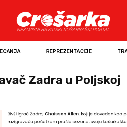
ECANJA
REPREZENTACIJE
TR
ravač Zadra u Poljskoj
Bivši igrač Zadra,
Chaisson Allen
, koji je doveden kao 
razigravača početkom prošle sezone, svoju košarkašku k