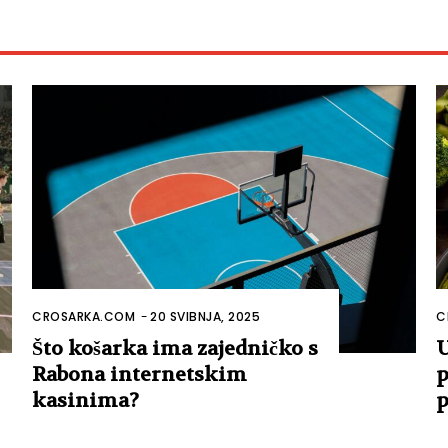
CROSARKA.COM
-
20 SVIBNJA, 2025
C
Što košarka ima zajedničko s
U
Rabona internetskim
p
kasinima?
p