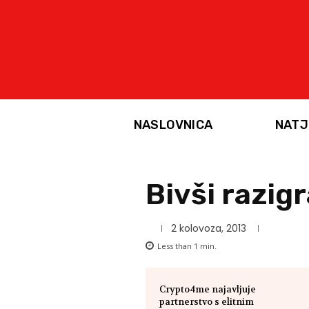
NASLOVNICA
NATJ
Bivši razig
2 kolovoza, 2013
Less than 1
min.
Crypto4me najavljuje
partnerstvo s elitnim