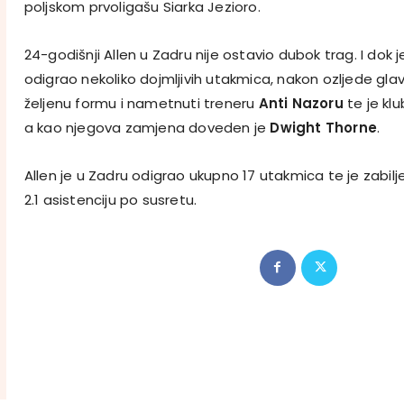
poljskom prvoligašu Siarka Jezioro.
24-godišnji Allen u Zadru nije ostavio dubok trag. I dok 
odigrao nekoliko dojmljivih utakmica, nakon ozljede glave
željenu formu i nametnuti treneru
Anti Nazoru
te je klu
a kao njegova zamjena doveden je
Dwight Thorne
.
Allen je u Zadru odigrao ukupno 17 utakmica te je zabilje
2.1 asistenciju po susretu.