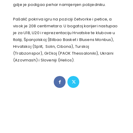
gdje je podigao pehar namijenjen pobjedniku.
Pašalić pokriva igru na poziciji četvorke i petice, a
visok je 208 centimetara. U bogatoj karijeri nastupao
je za U18, U20 i reprezentaciju Hrvatske te klubove u
Italiji, Španjolskoj (Bilbao Basket i Blusens Monbus),
Hrvatskoj (Split, Solin, Cibona), Turskoj
(Trabzonspor), Grčkoj (PAOK Thessaloniki), Ukraini
(Azovmash) i Sloveniji (Helios).