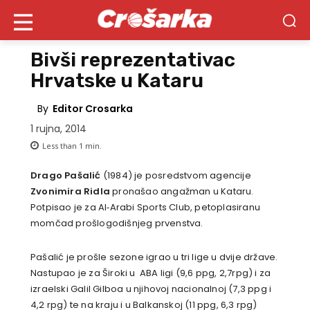
Bivši reprezentativac
Hrvatske u Kataru
By
Editor Crosarka
1 rujna, 2014
Less than 1
min.
Drago Pašalić
(1984) je posredstvom agencije
Zvonimira Ridla
pronašao angažman u Kataru.
Potpisao je za Al‐Arabi Sports Club, petoplasiranu
momčad prošlogodišnjeg prvenstva.
Pašalić je prošle sezone igrao u tri lige u dvije države.
Nastupao je za Široki u ABA ligi (9,6 ppg, 2,7rpg) i za
izraelski Galil Gilboa u njihovoj nacionalnoj (7,3 ppg i
4,2 rpg) te na kraju i u Balkanskoj (11 ppg, 6,3 rpg)