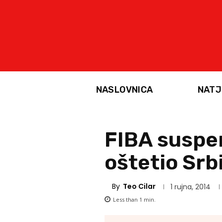
NASLOVNICA
NATJ
FIBA suspen
oštetio Srb
By
Teo Cilar
1 rujna, 2014
Less than 1
min.