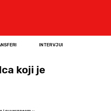
ANSFERI
INTERVJUI
ca koji je
em Lauvergneom
u