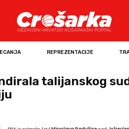
ECANJA
REPREZENTACIJE
TR
dirala talijanskog sud
iju
FIBA je priznala, faul
Miroslava Raduljice
nad
Jofreyj