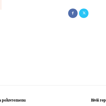
na poluvremenu
Bivši re