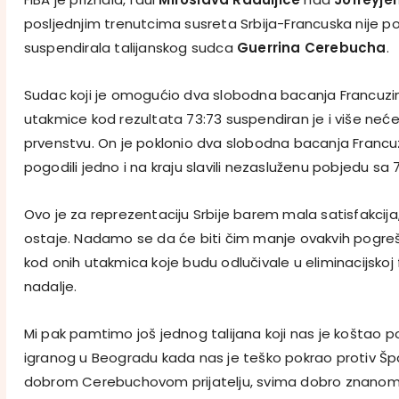
posljednjim trenutcima susreta Srbija-Francuska nije p
suspendirala talijanskog sudca
Guerrina Cerebucha
.
Sudac koji je omogućio dva slobodna bacanja Francuz
utakmice kod rezultata 73:73 suspendiran je i više neće
prvenstvu. On je poklonio dva slobodna bacanja Francuz
pogodili jedno i na kraju slavili nezasluženu pobjedu sa 
Ovo je za reprezentaciju Srbije barem mala satisfakcija
ostaje. Nadamo se da će biti čim manje ovakvih pogr
kod onih utakmica koje budu odlučivale u eliminacijskoj
nadalje.
Mi pak pamtimo još jednog talijana koji nas je koštao p
igranog u Beogradu kada nas je teško pokrao protiv Špan
dobrom Cerebuchovom prijatelju, svima dobro znano