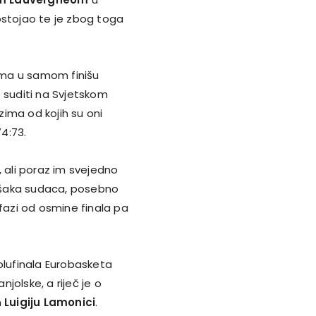
ostojao te je zbog toga
ima u samom finišu
 suditi na Svjetskom
ima od kojih su oni
74:73.
, ali poraz im svejedno
ešaka sudaca, posebno
 fazi od osmine finala pa
olufinala Eurobasketa
jolske, a riječ je o
m
Luigiju Lamonici
.