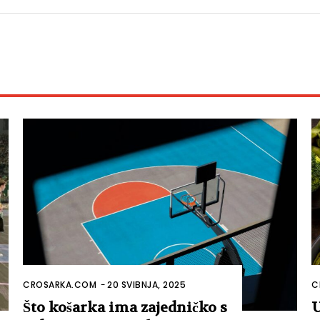
CROSARKA.COM
-
20 SVIBNJA, 2025
C
Što košarka ima zajedničko s
U