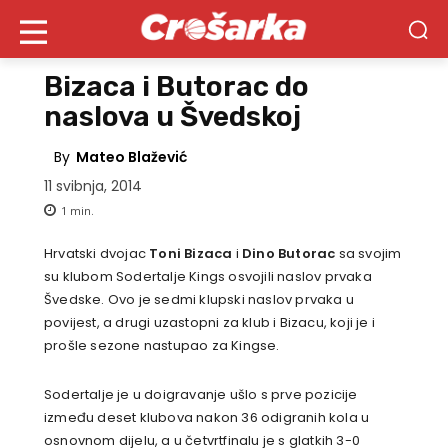
Bizaca i Butorac do
naslova u Švedskoj
By
Mateo Blažević
11 svibnja, 2014
1
min.
Hrvatski dvojac
Toni Bizaca
i
Dino Butorac
sa svojim
su klubom Sodertalje Kings osvojili naslov prvaka
Švedske. Ovo je sedmi klupski naslov prvaka u
povijest, a drugi uzastopni za klub i Bizacu, koji je i
prošle sezone nastupao za Kingse.
Sodertalje je u doigravanje ušlo s prve pozicije
između deset klubova nakon 36 odigranih kola u
osnovnom dijelu, a u četvrtfinalu je s glatkih 3-0