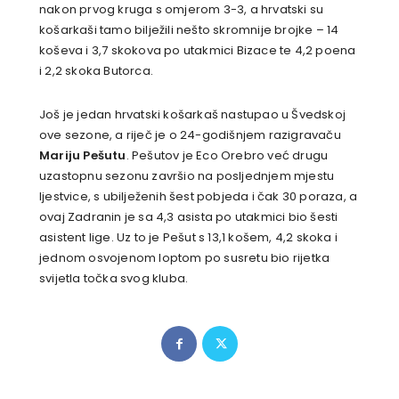
nakon prvog kruga s omjerom 3-3, a hrvatski su
košarkaši tamo bilježili nešto skromnije brojke – 14
koševa i 3,7 skokova po utakmici Bizace te 4,2 poena
i 2,2 skoka Butorca.
Još je jedan hrvatski košarkaš nastupao u Švedskoj
ove sezone, a riječ je o 24-godišnjem razigravaču
Mariju Pešutu
. Pešutov je Eco Orebro već drugu
uzastopnu sezonu završio na posljednjem mjestu
ljestvice, s ubilježenih šest pobjeda i čak 30 poraza, a
ovaj Zadranin je sa 4,3 asista po utakmici bio šesti
asistent lige. Uz to je Pešut s 13,1 košem, 4,2 skoka i
jednom osvojenom loptom po susretu bio rijetka
svijetla točka svog kluba.