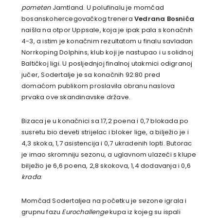
pometen
Jamtland. U polufinalu je momčad
bosanskohercegovačkog trenera
Vedrana Bosnića
naišla na otpor Uppsale, koja je ipak pala s konačnih
4-3, a istim je konačnim rezultatom u finalu savladan
Norrkoping Dolphins, klub koji je nastupao i u solidnoj
Baltičkoj ligi. U posljednjoj finalnoj utakmici odigranoj
jučer, Sodertalje je sa konačnih 92:80 pred
domaćom publikom proslavila obranu naslova
prvaka ove skandinavske države.
Bizaca je u konačnici sa 17,2 poena i 0,7 blokada po
susretu bio deveti strijelac i bloker lige, a bilježio je i
4,3 skoka, 1,7 asistencija i 0,7 ukradenih lopti. Butorac
je imao skromniju sezonu, a uglavnom ulazeći s klupe
bilježio je 6,6 poena, 2,8 skokova, 1,4 dodavanja i 0,6
krađa
.
Momčad Sodertaljea na početku je sezone igrala i
grupnu fazu
Eurochallenge
kupa iz kojeg su ispali