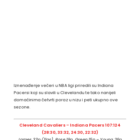
Iznenađenje večeri u NBA ligi priredili su Indiana
Pacersi koji su slavili u Clevelandu te tako nanijeli
domaćinima četvrti poraz u nizu i peti ukupno ove
sezone.
Cleveland Cavaliers – Indiana Pacers 107:124
(28:30, 33:32, 24:30, 22:32)
James 33p (11as), Rose 19p, Green 15p – Young 26p,