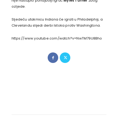
nije nastupio ponajbolji igrač
Myles Turner
zbog
ozljede.
Sljedeću utakmicu Indiana će igrati u Philadelphiji, a
Clevelandu slijedi derbi Istoka protiv Washingtona.
https://www.youtube.com/watch?v=NwTM79U8Bho