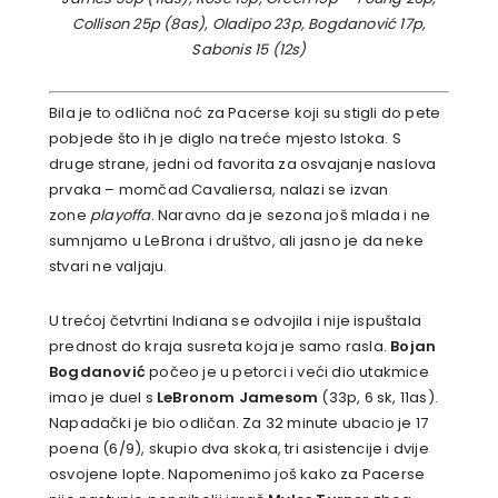
Collison 25p (8as), Oladipo 23p, Bogdanović 17p,
Sabonis 15 (12s)
Bila je to odlična noć za Pacerse koji su stigli do pete
pobjede što ih je diglo na treće mjesto Istoka. S
druge strane, jedni od favorita za osvajanje naslova
prvaka – momčad Cavaliersa, nalazi se izvan
zone
playoffa
. Naravno da je sezona još mlada i ne
sumnjamo u LeBrona i društvo, ali jasno je da neke
stvari ne valjaju.
U trećoj četvrtini Indiana se odvojila i nije ispuštala
prednost do kraja susreta koja je samo rasla.
Bojan
Bogdanović
počeo je u petorci i veći dio utakmice
imao je duel s
LeBronom Jamesom
(33p, 6 sk, 11as).
Napadački je bio odličan. Za 32 minute ubacio je 17
poena (6/9), skupio dva skoka, tri asistencije i dvije
osvojene lopte. Napomenimo još kako za Pacerse