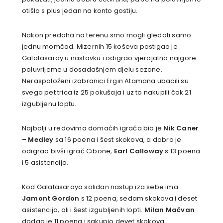
otišlo s plus jedan na konto gostiju.
Nakon predaha na terenu smo mogli gledati samo
jednu momčad. Mizernih 15 koševa postigao je
Galatasaray u nastavku i odigrao vjerojatno najgore
poluvrijeme u dosadašnjem djelu sezone.
Neraspoloženi izabranici Ergin Atamana ubacili su
svega pet trica iz 25 pokušaja i uz to nakupili čak 21
izgubljenu loptu.
Najbolji u redovima domaćih igrača bio je
Nik Caner
– Medley
sa 16 poena i šest skokova, a dobro je
odigrao bivši igrač Cibone,
Earl Calloway
s 13 poena
i 5 asistencija.
Kod Galatasaraya solidan nastup iza sebe ima
Jamont Gordon
s 12 poena, sedam skokova i deset
asistencija, ali i šest izgubljenih lopti.
Milan Mačvan
dodao je 11 poena i sakupio devet skokova.