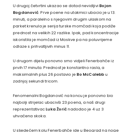
U drugoj četvrtini ukazao se dotad nevidljivi
Bojan
Bogdanović
. Prve poene na utakmici ubacio je u 13.
minuti, a paralelno s njegovim drugim ulaskom na
parket krenula je serija turske momčadi koja podiže
prednost na velikih 22 razlike. Ipak, pad koncentracije
iskoristila je momčad iz Moskve pa na poluvrijeme
odlaze s prihvatljivih minus 11.
U drugom dijelu ponovno smo vidjeli Fenerbahče iz
prvih 17 minuta. Prednost je konstantno rasla, a
maksimalnih plus 26 postavio je
Bo McCalebb
u
zadnjoj sekundi tricom.
Fenomenalni Bogdanović na koncu je ponovno bio
najbolji strijelac ubacivši 23 poena, a naš drugi
reprezentativac
Luka Žorić
nadodao je 4 uz 3
uhvaćena skoka.
U sljedećem kolu Fenerbahče ide u Beograd na noge