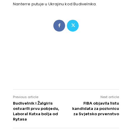
Nanterre putuje u Ukrajinu kod Budivelnika.
Previous article
Next article
Budivelnik i Žalgiris
FIBA objavila listu
ostvarili prvu pobjedu,
kandidata za pozivnicu
Laboral Kutxa bolja od
za Svjetsko prvenstvo
Rytasa