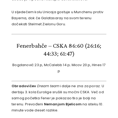
U sljedećem kolu Unicaja gostuje u Munchenu protiv
Bayerna, dok će Galatasaray na svom terenu
dočekati Stelmet Zielonu Goru.
Fenerbahče – CSKA 86:60
(26:16;
44:33; 61:47)
Bogdanović 23 p, McCalebb 14 p; Micov 20 p, Hines 17
p
Obradovićev
Dream team
i dalje ne zna za poraz. U
derbiju 3. kola Eurolige srušili su moćni CSKA. Već od
samog početka Fener je pokazao tko je bolji na
terenu. Prevođeni
Nemanjom Bjelicom
na isteku 10.
minute vode deset razlike.