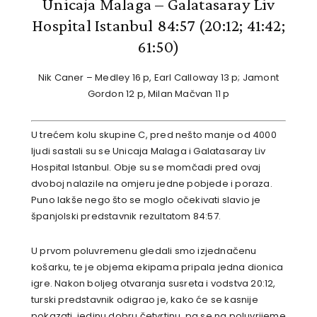
Unicaja Malaga – Galatasaray Liv
Hospital Istanbul 84:57
(20:12; 41:42;
61:50)
Nik Caner – Medley 16 p, Earl Calloway 13 p; Jamont
Gordon 12 p, Milan Mačvan 11 p
U trećem kolu skupine C, pred nešto manje od 4000
ljudi sastali su se Unicaja Malaga i Galatasaray Liv
Hospital Istanbul. Obje su se momčadi pred ovaj
dvoboj nalazile na omjeru jedne pobjede i poraza.
Puno lakše nego što se moglo očekivati slavio je
španjolski predstavnik rezultatom 84:57.
U prvom poluvremenu gledali smo izjednačenu
košarku, te je objema ekipama pripala jedna dionica
igre. Nakon boljeg otvaranja susreta i vodstva 20:12,
turski predstavnik odigrao je, kako će se kasnije
pokazati, jedinu dobru četvrtinu, pa se na poluvrijeme