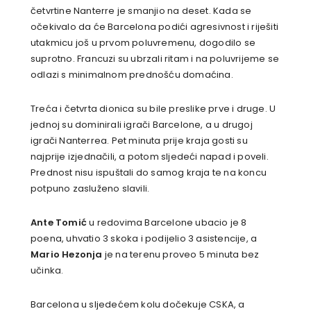
četvrtine Nanterre je smanjio na deset. Kada se
očekivalo da će Barcelona podići agresivnost i riješiti
utakmicu još u prvom poluvremenu, dogodilo se
suprotno. Francuzi su ubrzali ritam i na poluvrijeme se
odlazi s minimalnom prednošću domaćina.
Treća i četvrta dionica su bile preslike prve i druge. U
jednoj su dominirali igrači Barcelone, a u drugoj
igrači Nanterrea. Pet minuta prije kraja gosti su
najprije izjednačili, a potom sljedeći napad i poveli.
Prednost nisu ispuštali do samog kraja te na koncu
potpuno zasluženo slavili.
Ante Tomić
u redovima Barcelone ubacio je 8
poena, uhvatio 3 skoka i podijelio 3 asistencije, a
Mario Hezonja
je na terenu proveo 5 minuta bez
učinka.
Barcelona u sljedećem kolu dočekuje CSKA, a