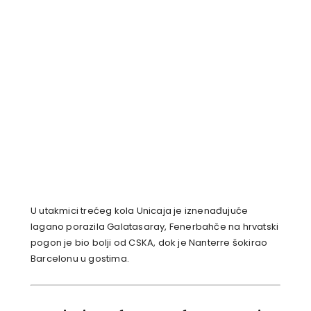
U utakmici trećeg kola Unicaja je iznenađujuće
lagano porazila Galatasaray, Fenerbahče na hrvatski
pogon je bio bolji od CSKA, dok je Nanterre šokirao
Barcelonu u gostima.