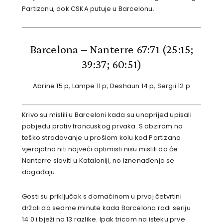
Partizanu, dok CSKA putuje u Barcelonu.
Barcelona – Nanterre 67:71
(25:15;
39:37; 60:51)
Abrine 15 p, Lampe 11 p; Deshaun 14 p, Sergii 12 p
Krivo su mislili u Barceloni kada su unaprijed upisali
pobjedu protiv francuskog prvaka. S obzirom na
teško stradavanje u prošlom kolu kod Partizana
vjerojatno niti najveći optimisti nisu mislili da će
Nanterre slaviti u Kataloniji, no iznenađenja se
događaju.
Gosti su priključak s domaćinom u prvoj četvrtini
držali do sedme minute kada Barcelona radi seriju
14:0 i bježi na 13 razlike. Ipak tricom na isteku prve