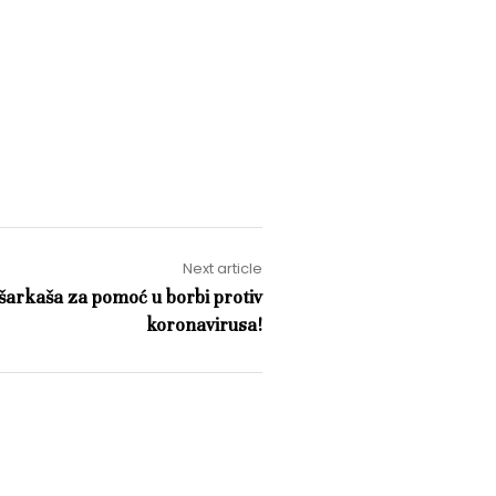
Next article
ošarkaša za pomoć u borbi protiv
koronavirusa!