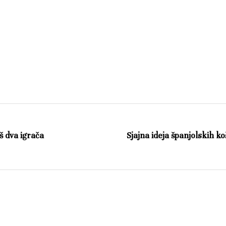
š dva igrača
Sjajna ideja španjolskih k