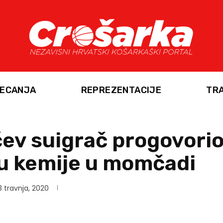
ECANJA
REPREZENTACIJE
TR
ev suigrač progovorio
u kemije u momčadi
3 travnja, 2020