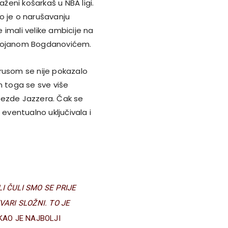
araženi košarkaš u NBA ligi.
o je o narušavanju
imali velike ambicije na
Bojanom Bogdanovićem.
irusom se nije pokazalo
n toga se sve više
jezde Jazzera. Čak se
 eventualno uključivala i
I ČULI SMO SE PRIJE
ARI SLOŽNI. TO JE
KAO JE NAJBOLJI