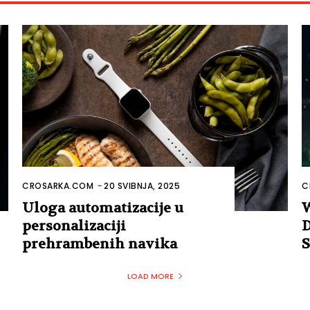
CROSARKA.COM
-
20 SVIBNJA, 2025
C
Uloga automatizacije u
W
personalizaciji
D
prehrambenih navika
S
LOAD MORE