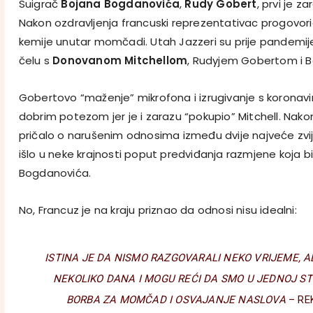
Suigrač
Bojana Bogdanovića
,
Rudy Gobert
, prvi je z
Nakon ozdravljenja francuski reprezentativac progovori
kemije unutar momčadi. Utah Jazzeri su prije pandemije 
čelu s
Donovanom Mitchellom
, Rudyjem Gobertom i 
Gobertovo “maženje” mikrofona i izrugivanje s koronav
dobrim potezom jer je i zarazu “pokupio” Mitchell. Nako
pričalo o narušenim odnosima između dvije najveće zvi
išlo u neke krajnosti poput predviđanja razmjene koja bi
Bogdanovića.
No, Francuz je na kraju priznao da odnosi nisu idealni:
ISTINA JE DA NISMO RAZGOVARALI NEKO VRIJEME, AL
NEKOLIKO DANA I MOGU REĆI DA SMO U JEDNOJ STV
BORBA ZA MOMČAD I OSVAJANJE NASLOVA
– RE