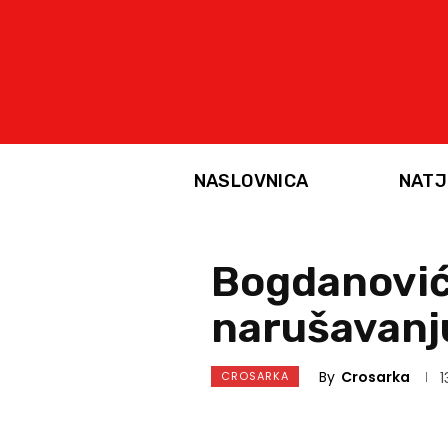
NASLOVNICA
NATJ
Bogdanović
narušavanj
By
Crosarka
CROSARKA
1